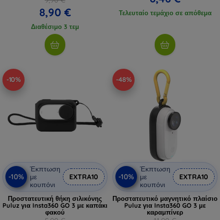
8,90 €
Τελευταίο τεμάχιο σε απόθεμα
Διαθέσιμο 3 τεμ
-10%
-48%
Έκπτωση
Έκπτωση
-10%
-10%
με
EXTRA10
με
EXTRA10
κουπόνι
κουπόνι
Προστατευτική θήκη σιλικόνης
Προστατευτικό μαγνητικό πλαίσιο
Puluz για Insta360 GO 3 με καπάκι
Puluz για Insta360 GO 3 με
φακού
καραμπίνερ