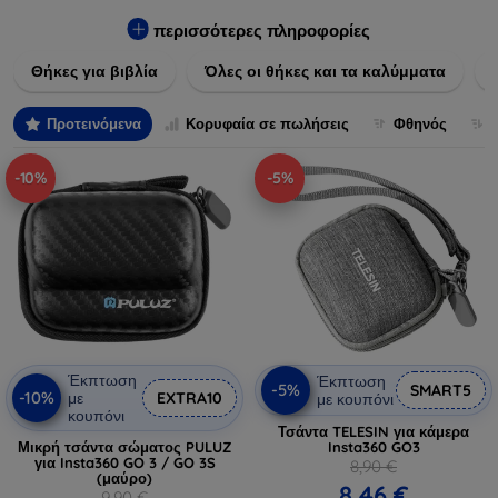
Εξασφαλίστε την απόλυτη προστασία από γρατζουνιές,
πτώσεις και άλλες φθορές, ενώ παράλληλα δίνετε ένα
περισσότερες πληροφορίες
μοναδικό ύφος στις συσκευές σας. Αναβαθμίστε την εμφάνιση
Θήκες για βιβλία
Όλες οι θήκες και τα καλύμματα
και τη διάρκεια ζωής των συσκευών σας με τις κορυφαίες
λύσεις μας σε θήκες και καλύμματα.
Προτεινόμενα
Κορυφαία σε πωλήσεις
Φθηνός
-10%
-5%
Έκπτωση
Έκπτωση
-5%
SMART5
-10%
με
EXTRA10
με κουπόνι
κουπόνι
Τσάντα TELESIN για κάμερα
Μικρή τσάντα σώματος PULUZ
Insta360 GO3
για Insta360 GO 3 / GO 3S
8,90 €
(μαύρο)
8,46 €
9,90 €