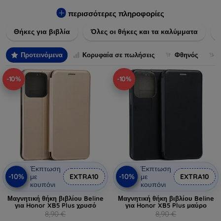
Εξασφαλίστε την απόλυτη προστασία από γρατζουνιές,
πτώσεις και άλλες φθορές, ενώ παράλληλα δίνετε ένα
περισσότερες πληροφορίες
μοναδικό ύφος στις συσκευές σας. Αναβαθμίστε την εμφάνιση
Θήκες για βιβλία
Όλες οι θήκες και τα καλύμματα
και τη διάρκεια ζωής των συσκευών σας με τις κορυφαίες
λύσεις μας σε θήκες και καλύμματα.
Προτεινόμενα
Κορυφαία σε πωλήσεις
Φθηνός
-10%
-10%
Έκπτωση
Έκπτωση
-10%
-10%
με
EXTRA10
με
EXTRA10
κουπόνι
κουπόνι
Μαγνητική θήκη βιβλίου Beline
Μαγνητική θήκη βιβλίου Beline
για Honor XB5 Plus χρυσό
για Honor XB5 Plus μαύρο
8,90 €
8,90 €