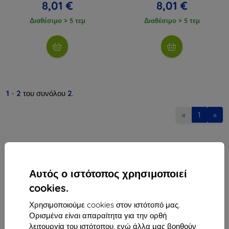
8,01 €
8,01 €
Διαθέσιμο > 5 τεμ
Διαθέσιμο > 5 τεμ
1
-
2
του συνόλου
2
.
«
1
»
Αυτός ο ιστότοπος χρησιμοποιεί
cookies.
Shield-Sk s.r.o.
Χρησιμοποιούμε cookies στον ιστότοπό μας.
Οδός Rudolfa Mocka 3750/2A
Ορισμένα είναι απαραίτητα για την ορθή
841 04 Bratislava
λειτουργία του ιστότοπου, ενώ άλλα μας βοηθούν