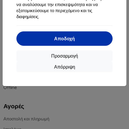
να αναλύσουμε την επισκεψιμότητα και να
Αριθμός Μητρώου Εταιρείας:
46701494
εξατομικεύσουμε το περιεχόμενο και τις
ΑΦΜ ΦΠΑ:
SK2023549671
διαφημίσεις.
Επικοινωνία
Αποδοχή
info@top4mobile.eu
Γράψτε μας
Προσαρμογή
Δευτέρα έως Παρασκευή:
Απόρριψη
Online
8:00 - 16:00
Σάββατο και Κυριακή:
Offline
Αγορές
Αποστολή και πληρωμή