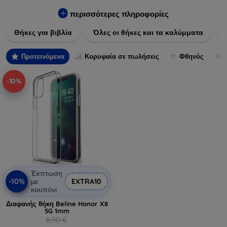
Εξασφαλίστε την απόλυτη προστασία από γρατζουνιές,
πτώσεις και άλλες φθορές, ενώ παράλληλα δίνετε ένα
περισσότερες πληροφορίες
μοναδικό ύφος στις συσκευές σας. Αναβαθμίστε την εμφάνιση
Θήκες για βιβλία
Όλες οι θήκες και τα καλύμματα
και τη διάρκεια ζωής των συσκευών σας με τις κορυφαίες
λύσεις μας σε θήκες και καλύμματα.
Προτεινόμενα
Κορυφαία σε πωλήσεις
Φθηνός
-10%
Έκπτωση
-10%
με
EXTRA10
κουπόνι
Διαφανής θήκη Beline Honor X8
5G 1mm
8,90 €