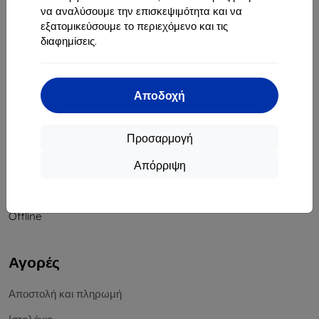
να αναλύσουμε την επισκεψιμότητα και να
Αριθμός Μητρώου Εταιρείας:
46701494
εξατομικεύσουμε το περιεχόμενο και τις
ΑΦΜ ΦΠΑ:
SK2023549671
διαφημίσεις.
Επικοινωνία
Αποδοχή
info@top4mobile.eu
Γράψτε μας
Προσαρμογή
Δευτέρα έως Παρασκευή:
Απόρριψη
Online
8:00 - 16:00
Σάββατο και Κυριακή:
Offline
Αγορές
Αποστολή και πληρωμή