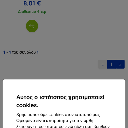
8,01 €
Διαθέσιμο 4 τεμ
1
-
1
του συνόλου
1
.
«
1
»
Αυτός ο ιστότοπος χρησιμοποιεί
cookies.
Shield-Sk s.r.o.
Χρησιμοποιούμε cookies στον ιστότοπό μας.
Οδός Rudolfa Mocka 3750/2A
Ορισμένα είναι απαραίτητα για την ορθή
841 04 Bratislava
λειτουργία του ιστότοπου, ενώ άλλα μας βοηθούν