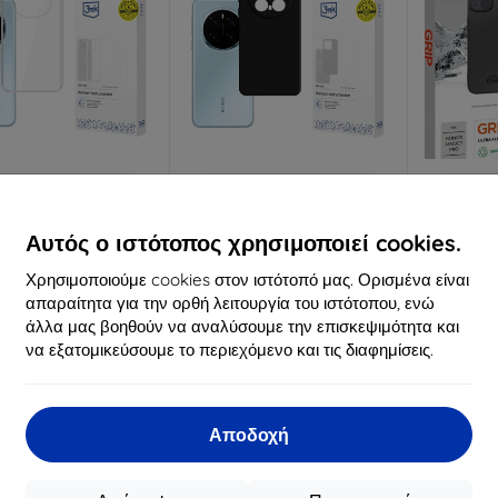
Έκπτωση
Έκπτωση
%
-10%
-10%
με
EXTRA10
με
EXTRA10
μ
κουπόνι
κουπόνι
κ
Αυτός ο ιστότοπος χρησιμοποιεί cookies.
 3mk Clear Case για
3MK Ματ θήκη για Honor
Θήκη Eig
Χρησιμοποιούμε cookies στον ιστότοπό μας. Ορισμένα είναι
onor Magic 7 Pro
Magic 7 Pro μαύρη
Magi
10,90 €
10,90 €
απαραίτητα για την ορθή λειτουργία του ιστότοπου, ενώ
9,81 €
9,81 €
άλλα μας βοηθούν να αναλύσουμε την επισκεψιμότητα και
να εξατομικεύσουμε το περιεχόμενο και τις διαφημίσεις.
Διαθέσιμο 4 τεμ
Τελευταίο τεμάχιο σε
Διαθ
απόθεμα
Αποδοχή
-10%
-10%