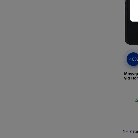
-10
Μαγνητ
για Ho
Δ
1
-
7
το