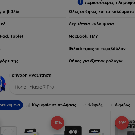
περισσότερες πληροφο
για βιβλία
Όλες οι θήκες και τα καλύμματα
ικό
Δερμάτινα καλύμματα
iPad, Tablet
MacBook, Η/Υ
s
Φιλικά προς το περιβάλλον
φόρτισης
Θήκες για έξυπνα ρολόγια
Γρήγορη αναζήτηση
Honor Magic 7 Pro
οτεινόμενα
Κορυφαία σε πωλήσεις
Φθηνός
Ακριβός
-10%
-10%