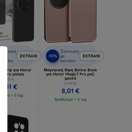
Έκπτωση
Έκπτωση
-10%
ε
EXTRA10
με
EXTRA10
ουπόνι
κουπόνι
er Grip για Honor
Μαγνητική θήκη Beline Book
c7 Pro μαύρη
για Honor Magic7 Pro ροζ-
χρυσό
15,90 €
8,90 €
14,31 €
8,01 €
έσιμο > 5 τεμ
Διαθέσιμο > 5 τεμ