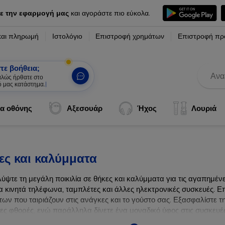
ε την εφαρμογή μας
και αγοράστε πιο εύκολα.
και πληρωμή
Ιστολόγιο
Επιστροφή χρημάτων
Επιστροφή πρ
τε βοήθεια;
καλώς ήρθατε στο
ό μας κατάστημα.
|
α οθόνης
Αξεσουάρ
Ήχος
Λουριά
ες και καλύμματα
ύψτε τη μεγάλη ποικιλία σε θήκες και καλύμματα για τις αγαπημέ
α κινητά τηλέφωνα, ταμπλέτες και άλλες ηλεκτρονικές συσκευές. Επ
ων που ταιριάζουν στις ανάγκες και το γούστο σας. Εξασφαλίστε τ
λες φθορές, ενώ παράλληλα δίνετε ένα μοναδικό ύφος στις συσκευές
ων συσκευών σας με τις κορυφαίες λύσεις μας σε θήκες και καλύμμ