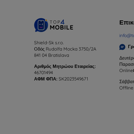
Επικ
info@t
Shield-Sk s.r.o.
Γρ
Οδός Rudolfa Mocka 3750/2A
841 04 Bratislava
Δευτέρ
Παρασκ
Αριθμός Μητρώου Εταιρείας:
Online
46701494
ΑΦΜ ΦΠΑ:
SK2023549671
Σάββατ
Offline