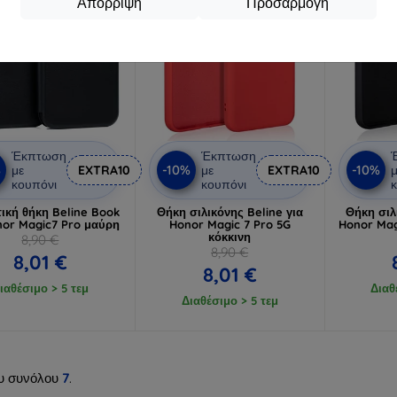
Απόρριψη
Προσαρμογή
Έκπτωση
Έκπτωση
%
-10%
-10%
με
EXTRA10
με
EXTRA10
μ
κουπόνι
κουπόνι
κ
ική θήκη Beline Book
Θήκη σιλικόνης Beline για
Θήκη σιλ
nor Magic7 Pro μαύρη
Honor Magic 7 Pro 5G
Honor Mag
κόκκινη
8,90 €
8,90 €
8,01 €
8,01 €
ιαθέσιμο > 5 τεμ
Διαθ
Διαθέσιμο > 5 τεμ
υ συνόλου
7
.