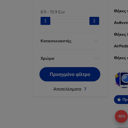
Θήκες 
8.9
-
15.9
Eur
Αυθεντ
Θήκες 
Κατασκευαστής
AirPod
Θήκες 
Χρώμα
Προηγμένο φίλτρο
Αποτελέσματα
7
Πρ
-10%