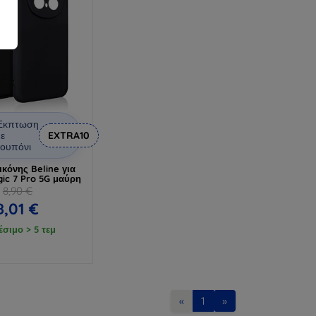
Έκπτωση
ε
EXTRA10
ουπόνι
ικόνης Beline για
ic 7 Pro 5G μαύρη
8,90 €
8,01 €
έσιμο > 5 τεμ
«
1
»