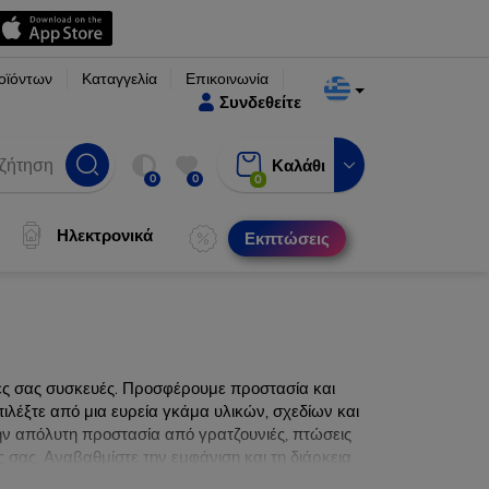
οϊόντων
Καταγγελία
Επικοινωνία
Συνδεθείτε
Καλάθι
0
0
0
Ηλεκτρονικά
Εκπτώσεις
νες σας συσκευές. Προσφέρουμε προστασία και
ιλέξτε από μια ευρεία γκάμα υλικών, σχεδίων και
ην απόλυτη προστασία από γρατζουνιές, πτώσεις
 σας. Αναβαθμίστε την εμφάνιση και τη διάρκεια
ατα.