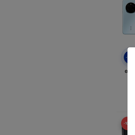
-10
Θήκη
H
-10%