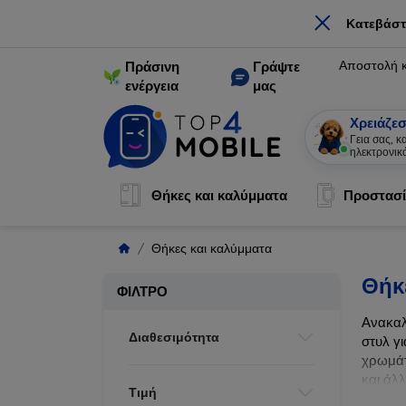
×
Κατεβάστ
Αποστολή 
Πράσινη
Γράψτε
ενέργεια
μας
Χρειάζεσ
Γεια σας, 
ηλεκτρονικ
Θήκες και καλύμματα
Προστασί
Θήκες και καλύμματα
Θήκ
ΦΊΛΤΡΟ
Ανακαλ
Διαθεσιμότητα
στυλ γι
χρωμάτ
και άλ
Τιμή
ζωής τ