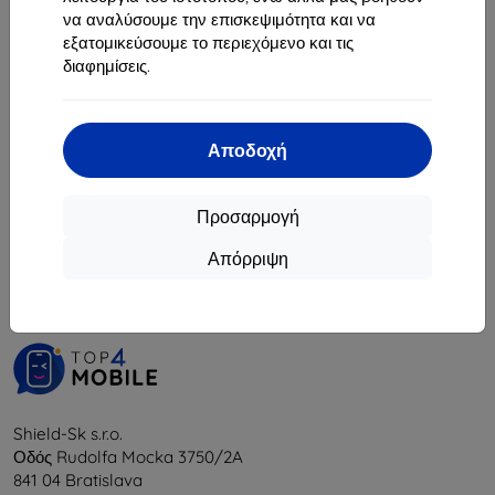
14,16 €
να αναλύσουμε την επισκεψιμότητα και να
Διαθέσιμο > 5 τεμ
εξατομικεύσουμε το περιεχόμενο και τις
διαφημίσεις.
Αποδοχή
1
-
5
του συνόλου
5
.
Προσαρμογή
«
1
»
Απόρριψη
Shield-Sk s.r.o.
Οδός Rudolfa Mocka 3750/2A
841 04 Bratislava