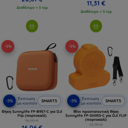
11,31 €
Διαθέσιμο > 5 τεμ
Διαθέσιμο > 5 τεμ
-5%
-5%
Έκπτωση
Έκπτωση
-5%
-5%
SMART5
SMART5
με κουπόνι
με κουπόνι
Θήκη Sunnylife FP-B957-C για DJI
Μίνι προστατευτική θήκη
Flip (πορτοκαλί)
Sunnylife FP-SN953-C για DJI FLIP
(πορτοκαλί)
16,90 €
13,90 €
16,06 €