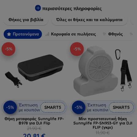
Εξασφαλίστε την απόλυτη προστασία από γρατζουνιές,
πτώσεις και άλλες φθορές, ενώ παράλληλα δίνετε ένα
περισσότερες πληροφορίες
μοναδικό ύφος στις συσκευές σας. Αναβαθμίστε την εμφάνιση
Θήκες για βιβλία
Όλες οι θήκες και τα καλύμματα
και τη διάρκεια ζωής των συσκευών σας με τις κορυφαίες
λύσεις μας σε θήκες και καλύμματα.
Προτεινόμενα
Κορυφαία σε πωλήσεις
Φθηνός
-5%
-5%
Έκπτωση
Έκπτωση
-5%
-5%
SMART5
SMART5
με κουπόνι
με κουπόνι
Θήκη μεταφοράς Sunnylife FP-
Μίνι προστατευτική θήκη
B978 για DJI Flip
Sunnylife FP-SN953-GY για DJI
FLIP (γκρι)
21,90 €
11,90 €
20,81 €