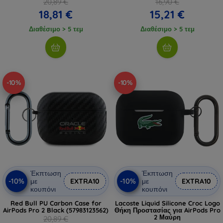
20,89 €
16,90 €
18,81 €
15,21 €
Διαθέσιμο > 5 τεμ
Διαθέσιμο > 5 τεμ
-10%
-10%
Έκπτωση
Έκπτωση
-10%
-10%
με
EXTRA10
με
EXTRA10
κουπόνι
κουπόνι
Red Bull PU Carbon Case for
Lacoste Liquid Silicone Croc Logo
AirPods Pro 2 Black (57983123562)
Θήκη Προστασίας για AirPods Pro
2 Μαύρη
20,89 €