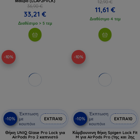
Μαύρο (LCAP2PVCK)
12,90 €
36,90 €
11,61 €
33,21 €
Διαθέσιμο 4 τεμ
Διαθέσιμο > 5 τεμ
-10%
-10%
Έκπτωση
Έκπτωση
-10%
-10%
με
EXTRA10
με
EXTRA10
κουπόνι
κουπόνι
Θήκη UNIQ Glase Pro Lock για
Κάρβουνινη θήκη Spigen Lock Fit
AirPods Pro 2 καπνιστό
M για AirPods Pro (1ης και 2ης