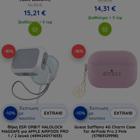
15,90 €
16,90 €
14,31 €
15,21 €
Διαθέσιμο > 5 τεμ
Διαθέσιμο > 5 τεμ
-10%
-10%
Έκπτωση
Έκπτωση
-10%
-10%
με
EXTRA10
με
EXTRA10
κουπόνι
κουπόνι
Θήκη ESR ORBIT HALOLOCK
Guess Saffiano 4G Charm Case
MAGSAFE για APPLE AIRPODS PRO
for AirPods Pro 2 Pink
1 / 2 λευκό (4894240171653)
(57983129998)