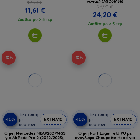
γενιάς) (ASD06156)
12,90 €
26,90 €
11,61 €
24,20 €
Διαθέσιμο > 5 τεμ
Διαθέσιμο > 5 τεμ
-10%
-10%
Έκπτωση
Έκπτωση
-10%
-10%
με
EXTRA10
με
EXTRA10
κουπόνι
κουπόνι
Θήκη Mercedes MEAP28DPMGS
Θήκη Karl Lagerfeld PU με
για AirPods Pro 2 (2022/2023),
ανάγλυφο Choupette Head για