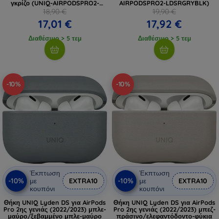
γκρίζο (UNIQ-AIRPODSPRO2-
AIRPODSPRO2-LDSRGRYBLK)
LDSCYELFGRY)
18,90 €
19,90 €
17,01 €
17,92 €
Διαθέσιμο > 5 τεμ
Διαθέσιμο > 5 τεμ
-10%
-10%
Έκπτωση
Έκπτωση
-10%
-10%
με
EXTRA10
με
EXTRA10
κουπόνι
κουπόνι
Θήκη UNIQ Lyden DS για AirPods
Θήκη UNIQ Lyden DS για AirPods
Pro 2ης γενιάς (2022/2023) μπλε-
Pro 2ης γενιάς (2022/2023) μπεζ-
μαύρο/ξεβαμμένο μπλε-μαύρο
πράσινο/ελεφαντόδοντο-φύκια