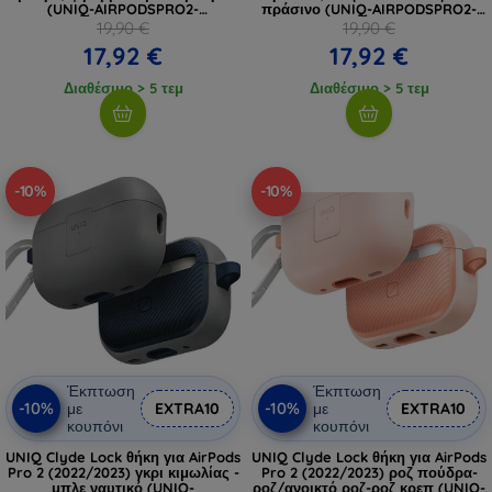
(UNIQ-AIRPODSPRO2-
πράσινο (UNIQ-AIRPODSPRO2-
LDSWBLUBLK)
LDSIVYLGRN)
19,90 €
19,90 €
17,92 €
17,92 €
Διαθέσιμο > 5 τεμ
Διαθέσιμο > 5 τεμ
-10%
-10%
Έκπτωση
Έκπτωση
-10%
-10%
με
EXTRA10
με
EXTRA10
κουπόνι
κουπόνι
UNIQ Clyde Lock θήκη για AirPods
UNIQ Clyde Lock θήκη για AirPods
Pro 2 (2022/2023) γκρι κιμωλίας -
Pro 2 (2022/2023) ροζ πούδρα-
μπλε ναυτικό (UNIQ-
ροζ/ανοικτό ροζ-ροζ κρεπ (UNIQ-