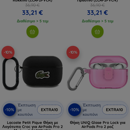
36,90 €
36,90 €
33,21 €
33,21 €
Διαθέσιμο > 5 τεμ
Διαθέσιμο > 5 τεμ
-10%
-10%
Έκπτωση
Έκπτωση
-10%
-10%
με
EXTRA10
με
EXTRA10
κουπόνι
κουπόνι
Lacoste Petit Pique Θήκη με
Θήκη UNIQ Glase Pro Lock για
Λογότυπο Croc για AirPods Pro 2
AirPods Pro 2 ροζ