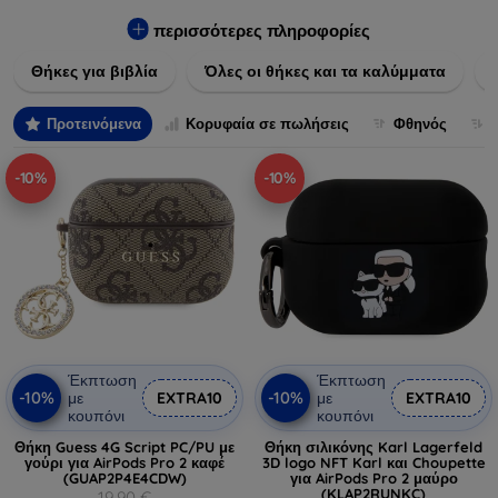
Εξασφαλίστε την απόλυτη προστασία από γρατζουνιές,
πτώσεις και άλλες φθορές, ενώ παράλληλα δίνετε ένα
περισσότερες πληροφορίες
μοναδικό ύφος στις συσκευές σας. Αναβαθμίστε την εμφάνιση
Θήκες για βιβλία
Όλες οι θήκες και τα καλύμματα
και τη διάρκεια ζωής των συσκευών σας με τις κορυφαίες
λύσεις μας σε θήκες και καλύμματα.
Προτεινόμενα
Κορυφαία σε πωλήσεις
Φθηνός
-10%
-10%
Έκπτωση
Έκπτωση
-10%
-10%
με
EXTRA10
με
EXTRA10
κουπόνι
κουπόνι
Θήκη Guess 4G Script PC/PU με
Θήκη σιλικόνης Karl Lagerfeld
γούρι για AirPods Pro 2 καφέ
3D logo NFT Karl και Choupette
(GUAP2P4E4CDW)
για AirPods Pro 2 μαύρο
(KLAP2RUNKC)
19,90 €