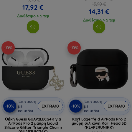
15,90 €
17,92 €
14,31 €
Διαθέσιμο > 5 τεμ
Διαθέσιμο > 5 τεμ
-10%
-10%
Έκπτωση
Έκπτωση
-10%
-10%
με
EXTRA10
με
EXTRA10
κουπόνι
κουπόνι
Θήκη Guess GUAP2LECG4K για
Karl Lagerfeld AirPods Pro 2
AirPods Pro 2 μαύρη Liquid
μαύρη σιλικόνη Karl Head 3D
Silicone Glitter Triangle Charm
(KLAP2RUNIKK)
(GUAP2LECG4K)