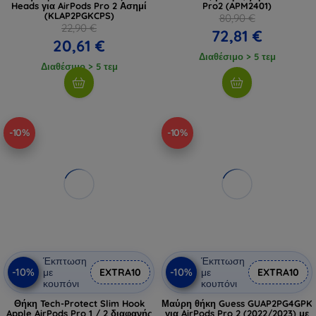
Heads για AirPods Pro 2 Ασημί
Pro2 (APM2401)
(KLAP2PGKCPS)
80,90 €
22,90 €
72,81 €
20,61 €
Διαθέσιμο > 5 τεμ
Διαθέσιμο > 5 τεμ
-10%
-10%
Έκπτωση
Έκπτωση
-10%
-10%
με
EXTRA10
με
EXTRA10
κουπόνι
κουπόνι
Θήκη Tech-Protect Slim Hook
Μαύρη θήκη Guess GUAP2PG4GPK
Apple AirPods Pro 1 / 2 διαφανής
για AirPods Pro 2 (2022/2023) με