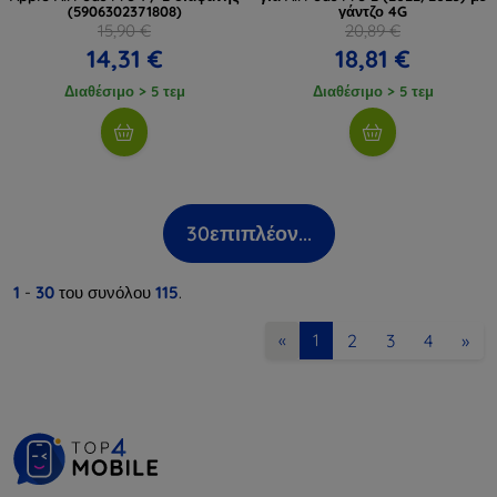
(5906302371808)
γάντζο 4G
15,90 €
20,89 €
14,31 €
18,81 €
Διαθέσιμο > 5 τεμ
Διαθέσιμο > 5 τεμ
30
επιπλέον...
1
-
30
του συνόλου
115
.
2
3
4
»
«
1