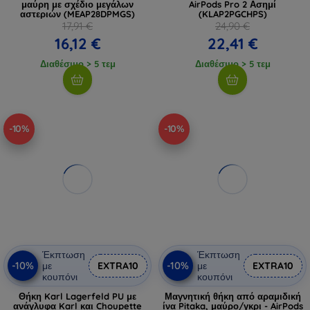
μαύρη με σχέδιο μεγάλων
AirPods Pro 2 Ασημί
αστεριών (MEAP28DPMGS)
(KLAP2PGCHPS)
17,91 €
24,90 €
16,12 €
22,41 €
Διαθέσιμο > 5 τεμ
Διαθέσιμο > 5 τεμ
-10%
-10%
Έκπτωση
Έκπτωση
-10%
-10%
με
EXTRA10
με
EXTRA10
κουπόνι
κουπόνι
Θήκη Karl Lagerfeld PU με
Μαγνητική θήκη από αραμιδική
ανάγλυφα Karl και Choupette
ίνα Pitaka, μαύρο/γκρι - AirPods