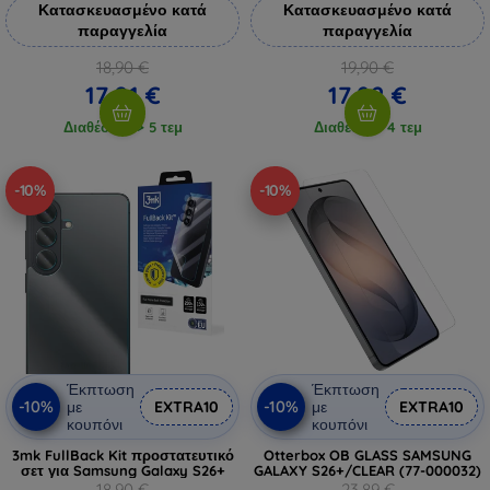
Κατασκευασμένο κατά
Κατασκευασμένο κατά
παραγγελία
παραγγελία
18,90 €
19,90 €
17,01 €
17,92 €
Διαθέσιμο > 5 τεμ
Διαθέσιμο 4 τεμ
-10%
-10%
Έκπτωση
Έκπτωση
-10%
-10%
με
EXTRA10
με
EXTRA10
κουπόνι
κουπόνι
3mk FullBack Kit προστατευτικό
Otterbox OB GLASS SAMSUNG
σετ για Samsung Galaxy S26+
GALAXY S26+/CLEAR (77-000032)
18,90 €
23,89 €