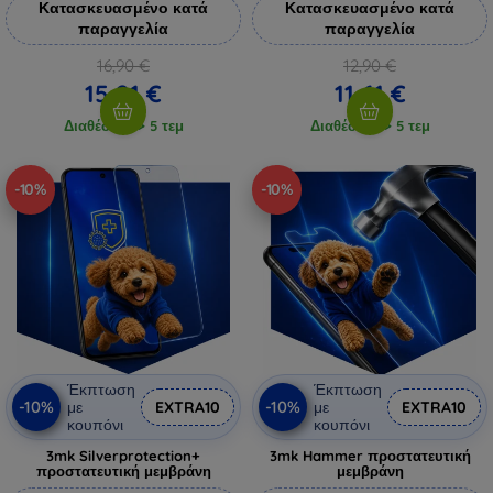
Κατασκευασμένο κατά
Κατασκευασμένο κατά
παραγγελία
παραγγελία
16,90 €
12,90 €
15,21 €
11,61 €
Διαθέσιμο > 5 τεμ
Διαθέσιμο > 5 τεμ
-10%
-10%
Έκπτωση
Έκπτωση
-10%
-10%
με
EXTRA10
με
EXTRA10
κουπόνι
κουπόνι
3mk Silverprotection+
3mk Hammer προστατευτική
προστατευτική μεμβράνη
μεμβράνη