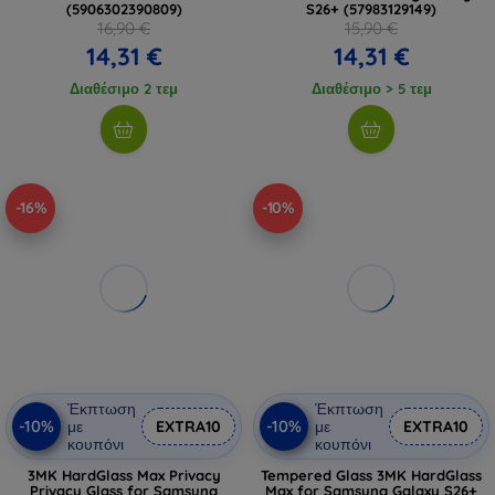
(5906302390809)
S26+ (57983129149)
16,90 €
15,90 €
14,31 €
14,31 €
Διαθέσιμο 2 τεμ
Διαθέσιμο > 5 τεμ
-16%
-10%
Έκπτωση
Έκπτωση
-10%
-10%
με
EXTRA10
με
EXTRA10
κουπόνι
κουπόνι
3MK HardGlass Max Privacy
Tempered Glass 3MK HardGlass
Privacy Glass for Samsung
Max for Samsung Galaxy S26+