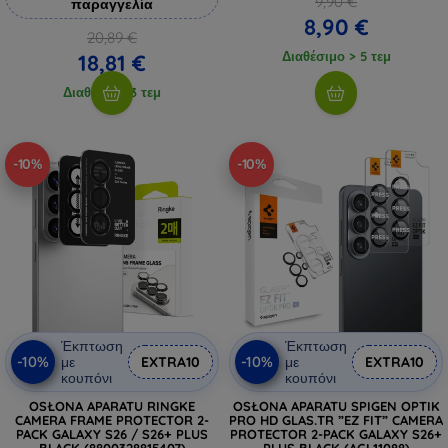
9,90 €
παραγγελία
8,90 €
20,89 €
Διαθέσιμο > 5 τεμ
18,81 €
Διαθέσιμο 3 τεμ
-10%
-10%
Έκπτωση
Έκπτωση
-10%
-10%
με
EXTRA10
με
EXTRA10
κουπόνι
κουπόνι
OSŁONA APARATU RINGKE
OSŁONA APARATU SPIGEN OPTIK
CAMERA FRAME PROTECTOR 2-
PRO HD GLAS.TR ”EZ FIT” CAMERA
PACK GALAXY S26 / S26+ PLUS
PROTECTOR 2-PACK GALAXY S26+
BLACK (8800328815407)
PLUS BLACK (AGL11088)