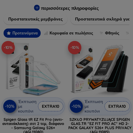
πλαστικό, παρέχουν εξαιρετική αντοχή σε γρατσουνιές, σκόνη
και πτώσεις. Επιπλέον, είναι εύκολες στην εφαρμογή και δεν
περισσότερες πληροφορίες
αφήνουν φουσκάλες, διατηρώντας την καθαρότητα και τη
Προστατευτικές μεμβράνες
Προστατευτικά σκληρά γυαλ
φωτεινότητα της οθόνης σας. Επιλέξτε από τις τελευταίες
τεχνολογικές καινοτομίες που θα καλύψουν τις ανάγκες όλων
των προτύπων συσκευών, προσφέροντας παράλληλα
Προτεινόμενα
Κορυφαία σε πωλήσεις
Φθηνός
απαράμιλλη εμπειρία χρήστη.
-10%
-10%
Έκπτωση
Έκπτωση
-10%
-10%
με
EXTRA10
με
EXTRA10
κουπόνι
κουπόνι
Spigen Glass tR EZ Fit Pro (αντι-
SZKŁO PRYWATYZUJĄCE SPIGEN
αντανάκλαση) σετ 2 τεμ, διάφανο
GLAS.TR "EZ FIT PRO AC" HD 2-
- Samsung Galaxy S26+
PACK GALAXY S26+ PLUS PRIVACY
(AGL11080)
(AGL11085)