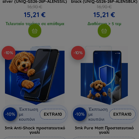
silver (UNIQ-GS26-26P-ALENSSIL)
black (UNIQ-GS26-26P-ALENSBLK)
16,90 €
16,90 €
15,21 €
15,21 €
Τελευταίο τεμάχιο σε απόθεμα
Διαθέσιμο > 5 τεμ
-10%
-10%
Έκπτωση
Έκπτωση
-10%
-10%
με
EXTRA10
με
EXTRA10
κουπόνι
κουπόνι
3mk Anti-Shock προστατευτικό
3mk Pure Matt Προστατευτικό
γυαλί
γυαλί