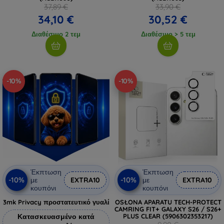
37,89 €
33,90 €
34,10 €
30,52 €
Διαθέσιμο 2 τεμ
Διαθέσιμο > 5 τεμ
-10%
-10%
Έκπτωση
Έκπτωση
-10%
-10%
με
EXTRA10
με
EXTRA10
κουπόνι
κουπόνι
3mk Privacy προστατευτικό γυαλί
OSŁONA APARATU TECH-PROTECT
CAMRING FIT+ GALAXY S26 / S26+
Κατασκευασμένο κατά
PLUS CLEAR (5906302353217)