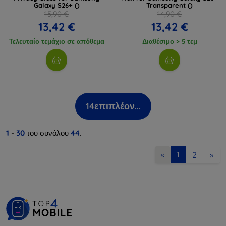
Galaxy S26+ ()
Transparent ()
15,90 €
14,90 €
13,42 €
13,42 €
Τελευταίο τεμάχιο σε απόθεμα
Διαθέσιμο > 5 τεμ
14
επιπλέον...
1
-
30
του συνόλου
44
.
2
»
«
1