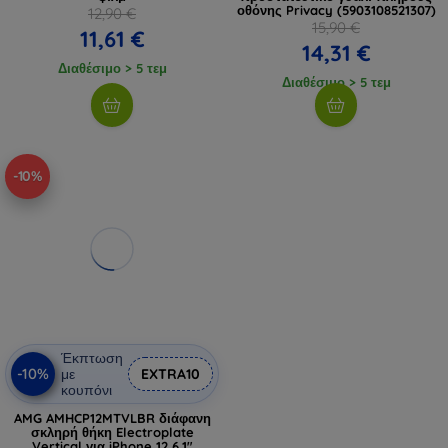
οθόνης Privacy (5903108521307)
12,90 €
15,90 €
11,61 €
14,31 €
Διαθέσιμο > 5 τεμ
Διαθέσιμο > 5 τεμ
-10%
Έκπτωση
-10%
με
EXTRA10
κουπόνι
AMG AMHCP12MTVLBR διάφανη
σκληρή θήκη Electroplate
Vertical για iPhone 12 6,1"