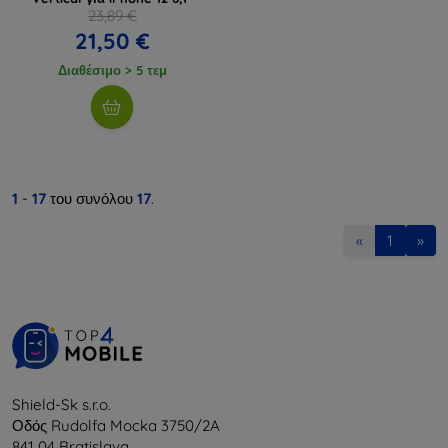
23,89 €
21,50 €
Διαθέσιμο > 5 τεμ
1
-
17
του συνόλου
17
.
«
1
»
Shield-Sk s.r.o.
Οδός Rudolfa Mocka 3750/2A
841 04 Bratislava