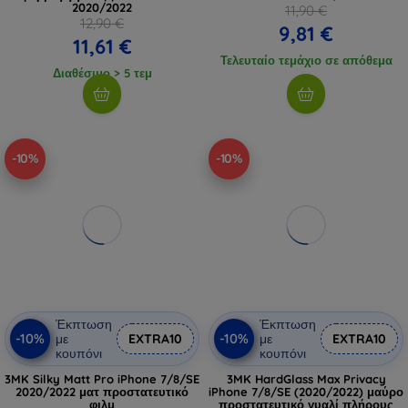
2020/2022
11,90 €
12,90 €
9,81 €
11,61 €
Τελευταίο τεμάχιο σε απόθεμα
Διαθέσιμο > 5 τεμ
-10%
-10%
Έκπτωση
Έκπτωση
-10%
-10%
με
EXTRA10
με
EXTRA10
κουπόνι
κουπόνι
3MK Silky Matt Pro iPhone 7/8/SE
3MK HardGlass Max Privacy
2020/2022 ματ προστατευτικό
iPhone 7/8/SE (2020/2022) μαύρο
φιλμ
προστατευτικό γυαλί πλήρους