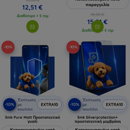
παραγγελία
12,51 €
16,90 €
Διαθέσιμο > 5 τεμ
15,21 €
Διαθέσιμο > 5 τεμ
-10%
-10%
Έκπτωση
Έκπτωση
-10%
-10%
με
EXTRA10
με
EXTRA10
κουπόνι
κουπόνι
3mk Pure Matt Προστατευτικό
3mk Silverprotection+
γυαλί
προστατευτική μεμβράνη
Κατασκευασμένο κατά
Κατασκευασμένο κατά