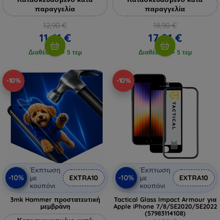
παραγγελία
παραγγελία
12,90 €
18,90 €
11,61 €
17,01 €
Διαθέσιμο > 5 τεμ
Διαθέσιμο > 5 τεμ
-10%
-10%
Έκπτωση
Έκπτωση
-10%
-10%
με
EXTRA10
με
EXTRA10
κουπόνι
κουπόνι
3mk Hammer προστατευτική
Tactical Glass Impact Armour για
μεμβράνη
Apple iPhone 7/8/SE2020/SE2022
(57983114108)