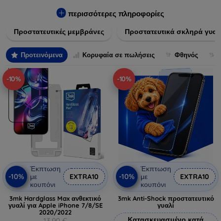
πλαστικό, παρέχουν εξαιρετική αντοχή σε γρατσουνιές, σκόνη
και πτώσεις. Επιπλέον, είναι εύκολες στην εφαρμογή και δεν
περισσότερες πληροφορίες
αφήνουν φουσκάλες, διατηρώντας την καθαρότητα και τη
Προστατευτικές μεμβράνες
Προστατευτικά σκληρά γυαλ
φωτεινότητα της οθόνης σας. Επιλέξτε από τις τελευταίες
τεχνολογικές καινοτομίες που θα καλύψουν τις ανάγκες όλων
των προτύπων συσκευών, προσφέροντας παράλληλα
Προτεινόμενα
Κορυφαία σε πωλήσεις
Φθηνός
απαράμιλλη εμπειρία χρήστη.
-10%
-10%
Έκπτωση
Έκπτωση
-10%
-10%
με
EXTRA10
με
EXTRA10
κουπόνι
κουπόνι
3mk Hardglass Max ανθεκτικό
3mk Anti-Shock προστατευτικό
γυαλί για Apple iPhone 7/8/SE
γυαλί
2020/2022
Κατασκευασμένο κατά
13,90 €