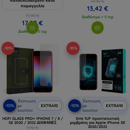
Κατασκευασμένο κατά
14,90 €
παραγγελία
13,42 €
19,90 €
Διαθέσιμο > 5 τεμ
17,92 €
Διαθέσιμο 3 τεμ
-10%
-10%
Έκπτωση
Έκπτωση
-10%
-10%
με
EXTRA10
με
EXTRA10
κουπόνι
κουπόνι
HOFI GLASS PRO+ IPHONE 7 / 8 /
3mk 1UP προστατευτική
SE 2020 / 2022 ΔΙΑΦΑΝΕΣ
μεμβράνη για Apple iPhone SE
2020/2022
9,90 €