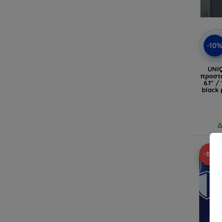
-10
UNIQ
προστα
6.1" /
black
IP
Δ
-10%