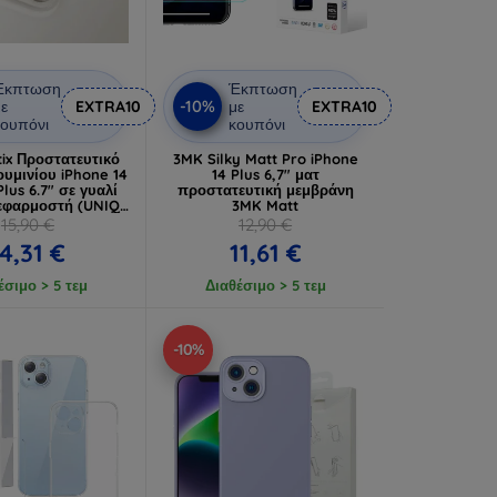
Έκπτωση
Έκπτωση
-10%
ε
EXTRA10
με
EXTRA10
ουπόνι
κουπόνι
ix Προστατευτικό
3MK Silky Matt Pro iPhone
υμινίου iPhone 14
14 Plus 6,7" ματ
 Plus 6.7" σε γυαλί
προστατευτική μεμβράνη
 εφαρμοστή (UNIQ-
3MK Matt
-6.7M-LENSSIL)
15,90 €
12,90 €
14,31 €
11,61 €
έσιμο > 5 τεμ
Διαθέσιμο > 5 τεμ
-10%