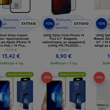
Έκπτωση
Έκπτωση
%
-10%
-10%
με
EXTRA10
με
EXTRA10
μ
κουπόνι
κουπόνι
κ
tical Glass Impact
UNIQ Optix Vivid iPhone 14
UNIQ Opt
our προστατευτικό
Plus 6.7" διαφανές
Φακού Αλο
 για Apple iPhone 13
υαλοπίνακας με εφαρμοστή
6.1" / 14
ro Max / 14 Plus
(UNIQ-IP6.7M(2022)-
ασημί με
(57983114101)
VIVDCLEAR)
IP6.1
14,90 €
9,90 €
13,42 €
8,90 €
Διαθέσιμο 4 τεμ
Διαθέσιμο > 5 τεμ
Διαθ
Δωρεάν αποστολή
Δωρεάν αποστολή
-10%
-10%