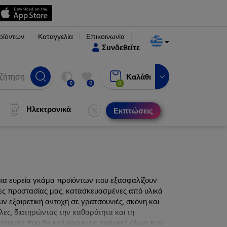
οϊόντων
Καταγγελία
Επικοινωνία
Συνδεθείτε
Καλάθι
0
0
0
Ηλεκτρονικά
Εκπτώσεις
μια ευρεία γκάμα προϊόντων που εξασφαλίζουν
νες προστασίας μας, κατασκευασμένες από υλικά
ν εξαιρετική αντοχή σε γρατσουνιές, σκόνη και
λες, διατηρώντας την καθαρότητα και τη
ινοτομίες που θα καλύψουν τις ανάγκες όλων των