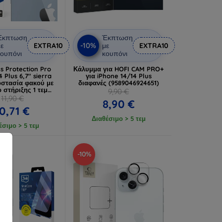
Έκπτωση
Έκπτωση
-10%
ε
EXTRA10
με
EXTRA10
ουπόνι
κουπόνι
s Protection Pro
Κάλυμμα για HOFI CAM PRO+
4 Plus 6,7" sierra
για iPhone 14/14 Plus
στασία φακού με
διαφανές (9589046924651)
 στήριξης 1 τεμ
9,90 €
03108517829)
11,90 €
8,90 €
0,71 €
Διαθέσιμο > 5 τεμ
έσιμο > 5 τεμ
-10%