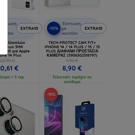
Έκπτωση
Έκπτωση
-10%
ε
EXTRA10
με
EXTRA10
ουπόνι
κουπόνι
ία πολλαπλών
TECH-PROTECT CAM FIT+
ωμάτων 3MK
IPHONE 14 / 14 PLUS / 15 / 15
re700 για Apple
PLUS ΔΙΑΦΑΝΗ ΠΡΟΣΤΑΣΙΑ
one 14 Plus
ΚΑΜΕΡΑΣ (5906302318797)
22,90 €
9,90 €
0,61 €
8,90 €
έσιμο > 5 τεμ
Τελευταίο τεμάχιο σε
απόθεμα
-10%