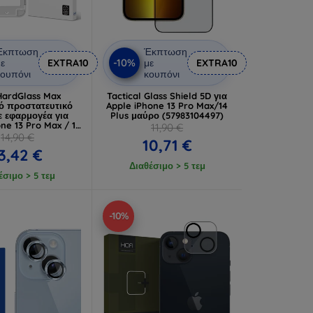
Έκπτωση
Έκπτωση
-10%
ε
EXTRA10
με
EXTRA10
ουπόνι
κουπόνι
ardGlass Max
Tactical Glass Shield 5D για
κό προστατευτικό
Apple iPhone 13 Pro Max/14
ε εφαρμογέα για
Plus μαύρο (57983104497)
ne 13 Pro Max / 14
11,90 €
Plus
14,90 €
10,71 €
3,42 €
Διαθέσιμο > 5 τεμ
έσιμο > 5 τεμ
-10%