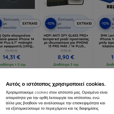
Έκπτωση
Έκπτωση
%
-10%
-10%
με
EXTRA10
με
EXTRA10
μ
κουπόνι
κουπόνι
κ
 Optix αλουμινένια
HOFI ANTI SPY GLASS PRO+
3MK Len
σία φακού iPhone 14
tempered γυαλί προστασίας
iPhone 1
 14 Plus 6.7" midnight
με ιδιωτικότητα για IPHONE
μπλε προ
 με εφαρμοστή (UNIQ-
13 PRO MAX / 14 PLUS
πλαίσιο
6.1-6.7M-LENSBLK)
(9490713933541)
(59
15,90 €
9,90 €
14,31 €
8,90 €
1
ιαθέσιμο > 5 τεμ
Διαθέσιμο 3 τεμ
Διαθ
-10%
-10%
Αυτός ο ιστότοπος χρησιμοποιεί cookies.
Χρησιμοποιούμε cookies στον ιστότοπό μας. Ορισμένα είναι
απαραίτητα για την ορθή λειτουργία του ιστότοπου, ενώ
άλλα μας βοηθούν να αναλύσουμε την επισκεψιμότητα και
να εξατομικεύσουμε το περιεχόμενο και τις διαφημίσεις.