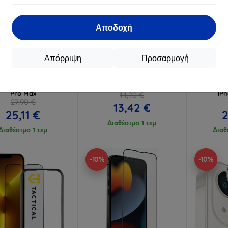
Αποδοχή
Έκπτωση
Έκπτωση
%
-10%
-10%
με
EXTRA10
με
EXTRA10
μ
κουπόνι
κουπόνι
κ
Απόρριψη
Προσαρμογή
δικό προστατευτικό
Προστατευτική μεμβράνη
Ταιν
3mk FlexibleGlass Pro
3mk Silky Matt Privacy για
στρ
le iPhone 14 Plus / 14
Apple iPhone 14 Plus
StratCo
Pro Max
iPh
14,90 €
27,90 €
13,42 €
25,11 €
2
Διαθέσιμο 1 τεμ
Διαθέσιμο 1 τεμ
Διαθ
-10%
-10%