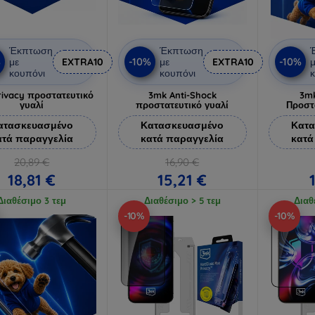
Έκπτωση
Έκπτωση
%
-10%
-10%
με
EXTRA10
με
EXTRA10
μ
κουπόνι
κουπόνι
κ
ivacy προστατευτικό
3mk Anti-Shock
3mk
γυαλί
προστατευτικό γυαλί
Προστ
ατασκευασμένο
Κατασκευασμένο
Κατα
ατά παραγγελία
κατά παραγγελία
κατά
20,89 €
16,90 €
18,81 €
15,21 €
Διαθέσιμο 3 τεμ
Διαθέσιμο > 5 τεμ
Διαθ
-10%
-10%