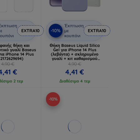
Έκπτωση
Έκπτωση
-10%
ε
EXTRA10
με
EXTRA10
ουπόνι
κουπόνι
αφανής θήκη και
Θήκη Baseus Liquid Silica
τικό γυαλί Baseus
Gel για iPhone 14 Plus
ια iPhone 14 Plus
(λεβάντα) + σκληρυμένο
32172629694)
γυαλί + κιτ καθαρισμού
(6932172622589)
4,90 €
4,90 €
4,41 €
4,41 €
θέσιμο 2 τεμ
Διαθέσιμο 4 τεμ
-10%