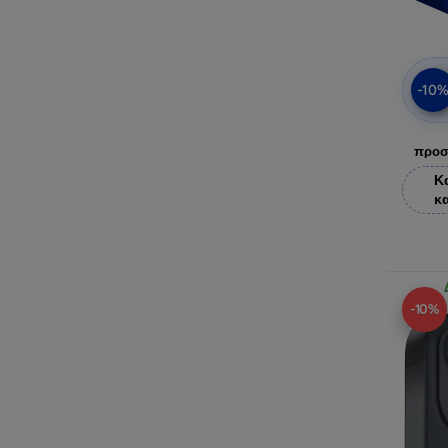
-10
προσ
Κ
κ
-10%