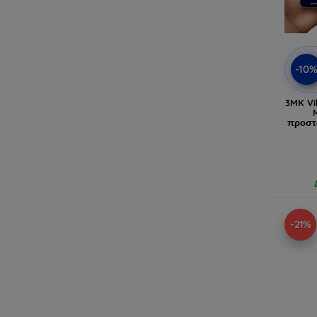
-10
3MK Vi
προστ
-21%