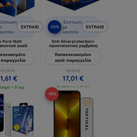
Έκπτωση
Έκπτωση
-10%
ε
EXTRA10
με
EXTRA10
ουπόνι
κουπόνι
 Pure Matt
3mk Silverprotection+
ατευτικό γυαλί
προστατευτική μεμβράνη
σκευασμένο
Κατασκευασμένο
 παραγγελία
κατά παραγγελία
12,90 €
18,90 €
11,61 €
17,01 €
έσιμο > 5 τεμ
Διαθέσιμο > 5 τεμ
-10%