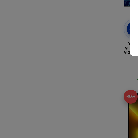
-10
Υβρι
γυαλί 
για App
-10%