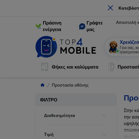
×
Κατεβάστ
Αποστολή 
Πράσινη
Γράψτε
ενέργεια
μας
Χρειάζεσ
Γεια σας, 
ηλεκτρονικ
Θήκες και καλύμματα
Προστασί
Προστασία οθόνης
Προ
ΦΊΛΤΡΟ
Στην κ
Διαθεσιμότητα
την ασ
υψηλής
πτώσει
Τιμή
φωτεινό