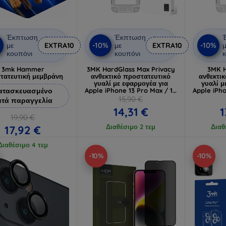
Έκπτωση
Έκπτωση
%
-10%
-10%
με
EXTRA10
με
EXTRA10
μ
κουπόνι
κουπόνι
κ
3mk Hammer
3MK HardGlass Max Privacy
3MK H
τατευτική μεμβράνη
ανθεκτικό προστατευτικό
ανθεκτι
γυαλί με εφαρμογέα για
γυαλί μ
ατασκευασμένο
Apple iPhone 13 Pro Max / 14
Apple iPho
Plus
15,90 €
ατά παραγγελία
14,31 €
1
19,90 €
Διαθέσιμο 2 τεμ
Διαθ
17,92 €
Διαθέσιμο 4 τεμ
-10%
-10%