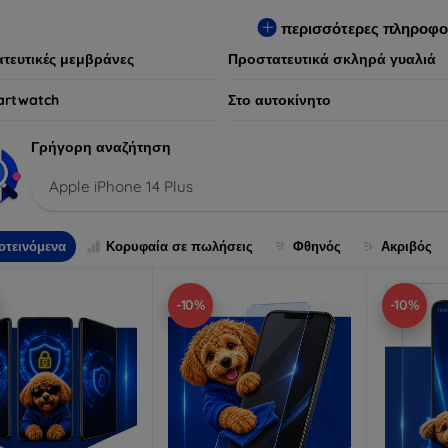
ων συσκευών, προσφέροντας παράλληλα απαράμιλλη εμπειρία χρ
περισσότερες πληροφο
τευτικές μεμβράνες
Προστατευτικά σκληρά γυαλιά
artwatch
Στο αυτοκίνητο
Γρήγορη αναζήτηση
Apple iPhone 14 Plus
οτεινόμενα
Κορυφαία σε πωλήσεις
Φθηνός
Ακριβός
-10%
-10%