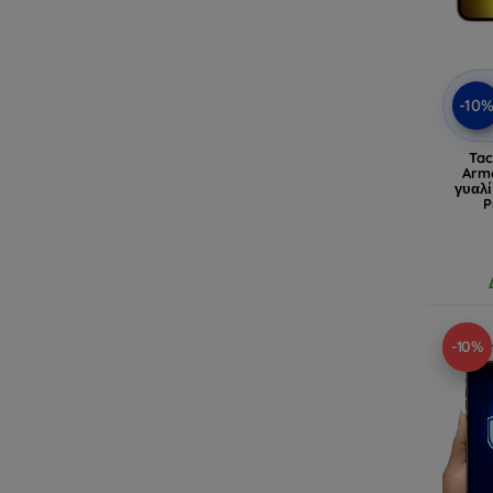
-10
Tac
Arm
γυαλί
P
-10%