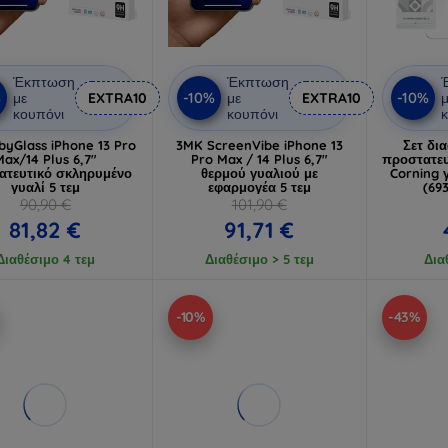
Έκπτωση
Έκπτωση
%
-10%
-10%
με
EXTRA10
με
EXTRA10
μ
κουπόνι
κουπόνι
κ
byGlass iPhone 13 Pro
3MK ScreenVibe iPhone 13
Σετ δι
Max/14 Plus 6,7"
Pro Max / 14 Plus 6,7"
προστατευ
ατευτικό σκληρυμένο
θερμού γυαλιού με
Corning γ
γυαλί 5 τεμ
εφαρμογέα 5 τεμ
(69
90,90 €
101,90 €
81,82 €
91,71 €
Διαθέσιμο 4 τεμ
Διαθέσιμο > 5 τεμ
Δια
-10%
-43%