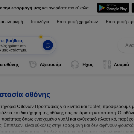
ε την εφαρμογή μας
και αγοράστε πιο εύκολα.
και πληρωμή
Ιστολόγιο
Επιστροφή χρημάτων
Επιστροφή πρ
τε βοήθεια;
καλώς ήρθατε στο
ό μας κατάστημα.
|
α οθόνης
Αξεσουάρ
Ήχος
Λουριά
στασία οθόνης
ατηγορία Οθονών Προστασίας για κινητά και tablet, προσφέρουμε 
φάλεια και διατήρηση της οθόνης σας σε άριστη κατάσταση. Οι οθό
 ποιότητας όπως ενισχυμένο γυαλί και ανθεκτικό πλαστικό, παρέχου
ς. Επιπλέον, είναι εύκολες στην εφαρμογή και δεν αφήνουν φουσκά
τητα της οθόνης σας. Επιλέξτε από τις τελευταίες τεχνολογικές κα