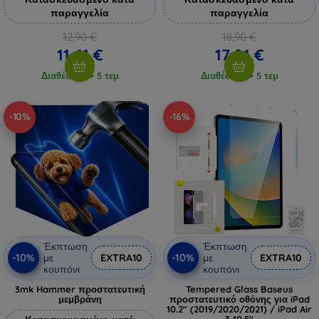
παραγγελία
παραγγελία
12,90 €
18,90 €
11,61 €
17,01 €
Διαθέσιμο > 5 τεμ
Διαθέσιμο > 5 τεμ
-10%
-16%
Έκπτωση
Έκπτωση
-10%
-10%
με
EXTRA10
με
EXTRA10
κουπόνι
κουπόνι
3mk Hammer προστατευτική
Tempered Glass Baseus
μεμβράνη
προστατευτικό οθόνης για iPad
10.2" (2019/2020/2021) / iPad Air
3 10.5"