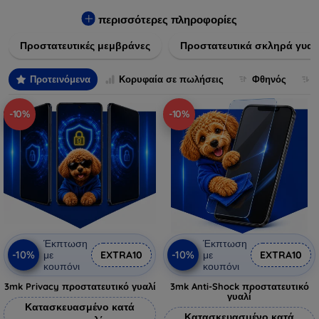
πλαστικό, παρέχουν εξαιρετική αντοχή σε γρατσουνιές, σκόνη
και πτώσεις. Επιπλέον, είναι εύκολες στην εφαρμογή και δεν
περισσότερες πληροφορίες
αφήνουν φουσκάλες, διατηρώντας την καθαρότητα και τη
Προστατευτικές μεμβράνες
Προστατευτικά σκληρά γυαλ
φωτεινότητα της οθόνης σας. Επιλέξτε από τις τελευταίες
τεχνολογικές καινοτομίες που θα καλύψουν τις ανάγκες όλων
των προτύπων συσκευών, προσφέροντας παράλληλα
Προτεινόμενα
Κορυφαία σε πωλήσεις
Φθηνός
απαράμιλλη εμπειρία χρήστη.
-10%
-10%
Έκπτωση
Έκπτωση
-10%
-10%
με
EXTRA10
με
EXTRA10
κουπόνι
κουπόνι
3mk Privacy προστατευτικό γυαλί
3mk Anti-Shock προστατευτικό
γυαλί
Κατασκευασμένο κατά
Κατασκευασμένο κατά