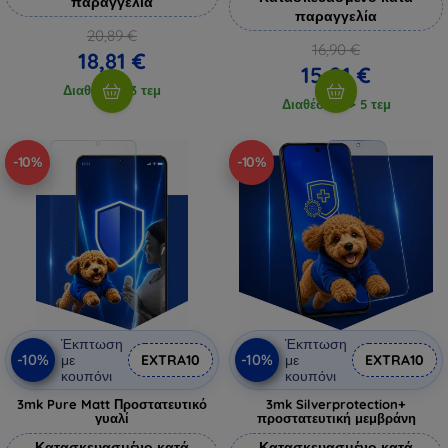
παραγγελία
παραγγελία
20,89 €
16,90 €
18,81 €
15,21 €
Διαθέσιμο 3 τεμ
Διαθέσιμο > 5 τεμ
-10%
-10%
Έκπτωση
Έκπτωση
-10%
-10%
με
EXTRA10
με
EXTRA10
κουπόνι
κουπόνι
3mk Pure Matt Προστατευτικό
3mk Silverprotection+
γυαλί
προστατευτική μεμβράνη
Κατασκευασμένο κατά
Κατασκευασμένο κατά