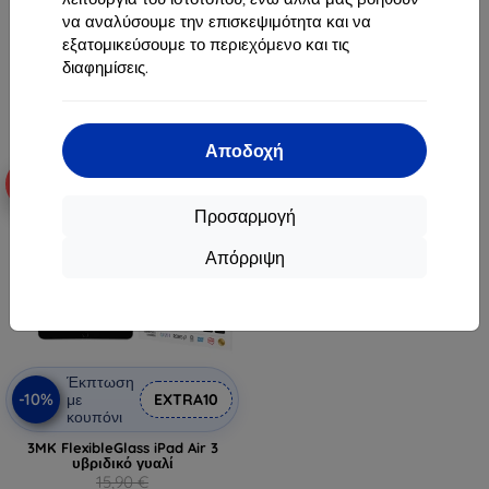
17,91 €
21,50 €
να αναλύσουμε την επισκεψιμότητα και να
9,81 €
εξατομικεύσουμε το περιεχόμενο και τις
Διαθέσιμο > 5 τεμ
διαφημίσεις.
Τελευταίο τεμάχιο σε απόθεμα
Αποδοχή
-10%
Προσαρμογή
Απόρριψη
Έκπτωση
-10%
με
EXTRA10
κουπόνι
3MK FlexibleGlass iPad Air 3
υβριδικό γυαλί
15,90 €