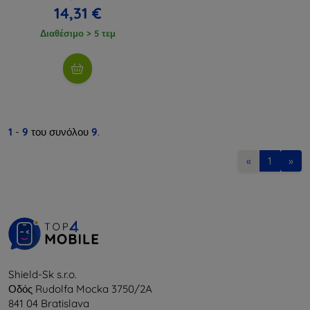
14,31 €
Διαθέσιμο > 5 τεμ
1
-
9
του συνόλου
9
.
«
1
»
Shield-Sk s.r.o.
Οδός Rudolfa Mocka 3750/2A
841 04 Bratislava