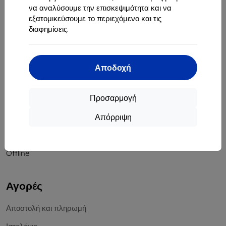
να αναλύσουμε την επισκεψιμότητα και να
Αριθμός Μητρώου Εταιρείας:
46701494
εξατομικεύσουμε το περιεχόμενο και τις
ΑΦΜ ΦΠΑ:
SK2023549671
διαφημίσεις.
Επικοινωνία
Αποδοχή
info@top4mobile.eu
Γράψτε μας
Προσαρμογή
Δευτέρα έως Παρασκευή:
Απόρριψη
Online
8:00 - 16:00
Σάββατο και Κυριακή:
Offline
Αγορές
Αποστολή και πληρωμή