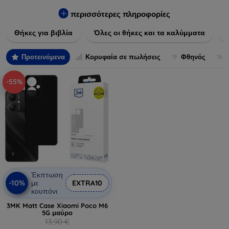
Εξασφαλίστε την απόλυτη προστασία από γρατζουνιές,
πτώσεις και άλλες φθορές, ενώ παράλληλα δίνετε ένα
περισσότερες πληροφορίες
μοναδικό ύφος στις συσκευές σας. Αναβαθμίστε την εμφάνιση
Θήκες για βιβλία
Όλες οι θήκες και τα καλύμματα
και τη διάρκεια ζωής των συσκευών σας με τις κορυφαίες
λύσεις μας σε θήκες και καλύμματα.
Προτεινόμενα
Κορυφαία σε πωλήσεις
Φθηνός
-55%
Έκπτωση
-10%
με
EXTRA10
κουπόνι
3MK Matt Case Xiaomi Poco M6
5G μαύρο
13,90 €