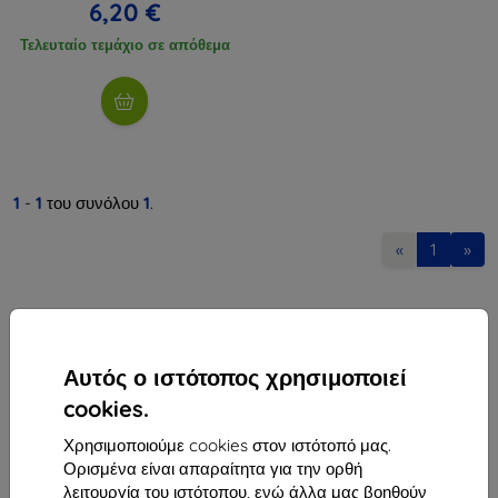
6,20 €
Τελευταίο τεμάχιο σε απόθεμα
1
-
1
του συνόλου
1
.
«
1
»
Αυτός ο ιστότοπος χρησιμοποιεί
cookies.
Shield-Sk s.r.o.
Χρησιμοποιούμε cookies στον ιστότοπό μας.
Οδός Rudolfa Mocka 3750/2A
Ορισμένα είναι απαραίτητα για την ορθή
841 04 Bratislava
λειτουργία του ιστότοπου, ενώ άλλα μας βοηθούν