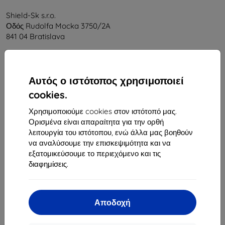
Shield-Sk s.r.o.
Οδός Rudolfa Mocka 3750/2A
841 04 Bratislava
Αριθμός Μητρώου Εταιρείας:
46701494
ΑΦΜ ΦΠΑ:
SK2023549671
Αυτός ο ιστότοπος χρησιμοποιεί
cookies.
Επικοινωνία
Χρησιμοποιούμε cookies στον ιστότοπό μας.
info@top4mobile.eu
Ορισμένα είναι απαραίτητα για την ορθή
λειτουργία του ιστότοπου, ενώ άλλα μας βοηθούν
Γράψτε μας
να αναλύσουμε την επισκεψιμότητα και να
εξατομικεύσουμε το περιεχόμενο και τις
Δευτέρα έως Παρασκευή:
διαφημίσεις.
Online
8:00 - 16:00
Σάββατο και Κυριακή:
Offline
Αποδοχή