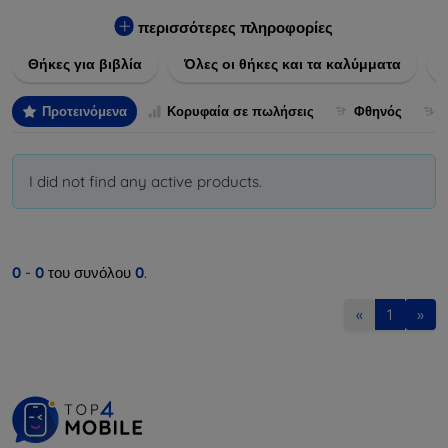
Εξασφαλίστε την απόλυτη προστασία από γρατζουνιές,
πτώσεις και άλλες φθορές, ενώ παράλληλα δίνετε ένα
περισσότερες πληροφορίες
μοναδικό ύφος στις συσκευές σας. Αναβαθμίστε την εμφάνιση
Θήκες για βιβλία
Όλες οι θήκες και τα καλύμματα
και τη διάρκεια ζωής των συσκευών σας με τις κορυφαίες
λύσεις μας σε θήκες και καλύμματα.
Προτεινόμενα
Κορυφαία σε πωλήσεις
Φθηνός
I did not find any active products.
0
-
0
του συνόλου
0
.
«
1
»