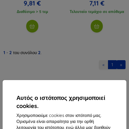
9,81 €
7,11 €
Διαθέσιμο > 5 τεμ
Τελευταίο τεμάχιο σε απόθεμα
1
-
2
του συνόλου
2
.
«
1
»
Αυτός ο ιστότοπος χρησιμοποιεί
cookies.
Shield-Sk s.r.o.
Χρησιμοποιούμε cookies στον ιστότοπό μας.
Οδός Rudolfa Mocka 3750/2A
Ορισμένα είναι απαραίτητα για την ορθή
841 04 Bratislava
λειτουργία του ιστότοπου, ενώ άλλα μας βοηθούν