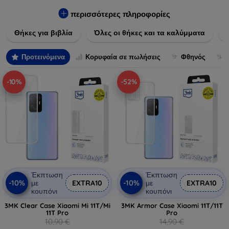
Εξασφαλίστε την απόλυτη προστασία από γρατζουνιές,
πτώσεις και άλλες φθορές, ενώ παράλληλα δίνετε ένα
περισσότερες πληροφορίες
μοναδικό ύφος στις συσκευές σας. Αναβαθμίστε την εμφάνιση
Θήκες για βιβλία
Όλες οι θήκες και τα καλύμματα
και τη διάρκεια ζωής των συσκευών σας με τις κορυφαίες
λύσεις μας σε θήκες και καλύμματα.
Προτεινόμενα
Κορυφαία σε πωλήσεις
Φθηνός
-10%
-52%
Έκπτωση
Έκπτωση
-10%
-10%
με
EXTRA10
με
EXTRA10
κουπόνι
κουπόνι
3MK Clear Case Xiaomi Mi 11T/Mi
3MK Armor Case Xiaomi 11T/11T
11T Pro
Pro
10,90 €
14,90 €