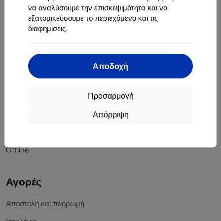
να αναλύσουμε την επισκεψιμότητα και να
Αριθμός Μητρώου Εταιρείας:
46701494
εξατομικεύσουμε το περιεχόμενο και τις
ΑΦΜ ΦΠΑ:
SK2023549671
διαφημίσεις.
Επικοινωνία
Αποδοχή
info@top4mobile.eu
Γράψτε μας
Προσαρμογή
Δευτέρα έως Παρασκευή:
Απόρριψη
Online
8:00 - 16:00
Σάββατο και Κυριακή:
Offline
Αγορές
Αποστολή και πληρωμή