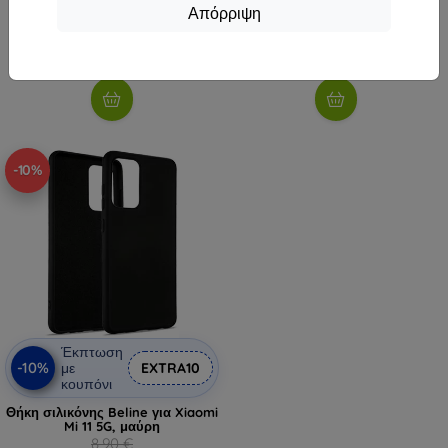
Απόρριψη
8,01 €
8,01 €
Διαθέσιμο > 5 τεμ
Διαθέσιμο > 5 τεμ
-10%
Έκπτωση
-10%
με
EXTRA10
κουπόνι
Θήκη σιλικόνης Beline για Xiaomi
Mi 11 5G, μαύρη
8,90 €