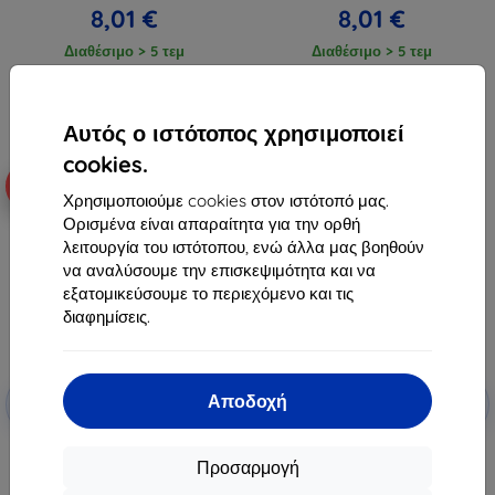
8,01 €
8,01 €
Διαθέσιμο > 5 τεμ
Διαθέσιμο > 5 τεμ
Αυτός ο ιστότοπος χρησιμοποιεί
cookies.
-10%
-10%
Χρησιμοποιούμε cookies στον ιστότοπό μας.
Ορισμένα είναι απαραίτητα για την ορθή
λειτουργία του ιστότοπου, ενώ άλλα μας βοηθούν
να αναλύσουμε την επισκεψιμότητα και να
εξατομικεύσουμε το περιεχόμενο και τις
διαφημίσεις.
Έκπτωση
Έκπτωση
Αποδοχή
-10%
-10%
με
EXTRA10
με
EXTRA10
κουπόνι
κουπόνι
Beline Case Silicone Xiaomi Mi 11
Beline Case Silicone Xiaomi Mi 11
Προσαρμογή
5G μπλε
5G κόκκινο
8,90 €
8,90 €