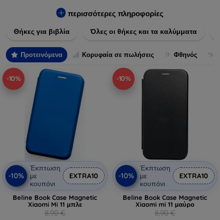
Εξασφαλίστε την απόλυτη προστασία από γρατζουνιές,
πτώσεις και άλλες φθορές, ενώ παράλληλα δίνετε ένα
περισσότερες πληροφορίες
μοναδικό ύφος στις συσκευές σας. Αναβαθμίστε την εμφάνιση
Θήκες για βιβλία
Όλες οι θήκες και τα καλύμματα
και τη διάρκεια ζωής των συσκευών σας με τις κορυφαίες
λύσεις μας σε θήκες και καλύμματα.
Προτεινόμενα
Κορυφαία σε πωλήσεις
Φθηνός
-10%
-10%
Έκπτωση
Έκπτωση
-10%
-10%
με
EXTRA10
με
EXTRA10
κουπόνι
κουπόνι
Beline Book Case Magnetic
Beline Book Case Magnetic
Xiaomi Mi 11 μπλε
Xiaomi mi 11 μαύρο
8,90 €
8,90 €