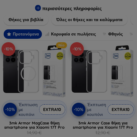
Εξασφαλίστε την απόλυτη προστασία από γρατζουνιές,
πτώσεις και άλλες φθορές, ενώ παράλληλα δίνετε ένα
περισσότερες πληροφορίες
μοναδικό ύφος στις συσκευές σας. Αναβαθμίστε την εμφάνιση
Θήκες για βιβλία
Όλες οι θήκες και τα καλύμματα
και τη διάρκεια ζωής των συσκευών σας με τις κορυφαίες
λύσεις μας σε θήκες και καλύμματα.
Προτεινόμενα
Κορυφαία σε πωλήσεις
Φθηνός
Νέο
-10%
-10%
Έκπτωση
Έκπτωση
-10%
-10%
με
EXTRA10
με
EXTRA10
κουπόνι
κουπόνι
3mk Armor MagCase θήκη
3mk Armor Case θήκη για
smartphone για Xiaomi 17T Pro
smartphone για Xiaomi 17T Pro
14,90 €
12,90 €