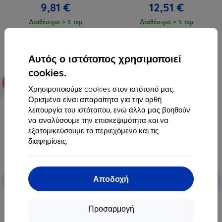
9,81 €
12,51 €
Διαθέσιμο > 5 τεμ
Διαθέσιμο > 5 τεμ
Αυτός ο ιστότοπος χρησιμοποιεί
cookies.
Νέο
-10%
-10%
Χρησιμοποιούμε cookies στον ιστότοπό μας.
Ορισμένα είναι απαραίτητα για την ορθή
λειτουργία του ιστότοπου, ενώ άλλα μας βοηθούν
να αναλύσουμε την επισκεψιμότητα και να
εξατομικεύσουμε το περιεχόμενο και τις
διαφημίσεις.
Έκπτωση
Έκπτωση
Αποδοχή
-10%
-10%
με
EXTRA10
με
EXTRA10
κουπόνι
κουπόνι
Τακτική θήκη TPU για Xiaomi 17T
3mk Clear Case θήκη για
Προσαρμογή
Pro, διαφανής (57983131017)
smartphone Xiaomi 17T Pro
10,90 €
10,90 €