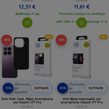
13,90 €
12,90 €
12,51 €
11,61 €
Διαθέσιμο 4 τεμ
Τελευταίο τεμάχιο σε απόθεμα
καθ’ οδόν 3 τμχ, αναμένουμε 11. 8.
2026
Νέο
Νέο
-10%
-10%
Έκπτωση
Έκπτωση
-10%
-10%
με
EXTRA10
με
EXTRA10
κουπόνι
κουπόνι
3mk Matt Case, θήκη smartphone
3mk θήκη-πορτοφόλι για
για Xiaomi 17T Pro
smartphone Xiaomi 17T Pro
10,90 €
13,90 €