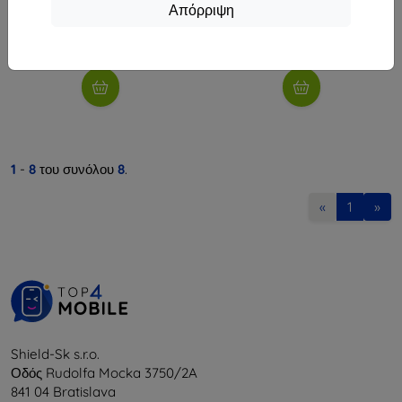
Απόρριψη
9,81 €
9,81 €
Διαθέσιμο > 5 τεμ
Διαθέσιμο > 5 τεμ
1
-
8
του συνόλου
8
.
«
1
»
Shield-Sk s.r.o.
Οδός Rudolfa Mocka 3750/2A
841 04 Bratislava