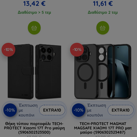
13,42 €
11,61 €
Διαθέσιμο > 5 τεμ
Διαθέσιμο 2 τεμ
-10%
-10%
Έκπτωση
Έκπτωση
-10%
-10%
με
EXTRA10
με
EXTRA10
κουπόνι
κουπόνι
Θήκη τύπου πορτοφόλι TECH-
TECH-PROTECT MAGMAT
PROTECT Xiaomi 17T Pro μαύρη
MAGSAFE XIAOMI 17T PRO ματ
(5906302323500)
μαύρο (5906302323487)