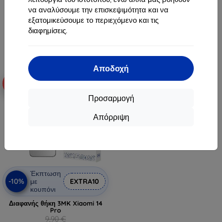
6,20 €
9,81 €
να αναλύσουμε την επισκεψιμότητα και να
Τελευταίο τεμάχιο σε απόθεμα
εξατομικεύσουμε το περιεχόμενο και τις
Διαθέσιμο > 5 τεμ
διαφημίσεις.
Αποδοχή
-10%
Προσαρμογή
Απόρριψη
Έκπτωση
-10%
με
EXTRA10
κουπόνι
Διαφανής θήκη 3MK Xiaomi 14
Pro
9,90 €