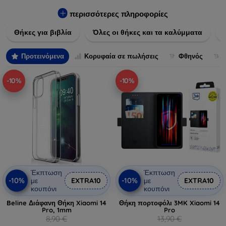
Εξασφαλίστε την απόλυτη προστασία από γρατζουνιές,
πτώσεις και άλλες φθορές, ενώ παράλληλα δίνετε ένα
περισσότερες πληροφορίες
μοναδικό ύφος στις συσκευές σας. Αναβαθμίστε την εμφάνιση
Θήκες για βιβλία
Όλες οι θήκες και τα καλύμματα
και τη διάρκεια ζωής των συσκευών σας με τις κορυφαίες
λύσεις μας σε θήκες και καλύμματα.
Προτεινόμενα
Κορυφαία σε πωλήσεις
Φθηνός
-10%
-10%
Έκπτωση
Έκπτωση
-10%
-10%
με
EXTRA10
με
EXTRA10
κουπόνι
κουπόνι
Beline Διάφανη Θήκη Xiaomi 14
Θήκη πορτοφόλι 3MK Xiaomi 14
Pro, 1mm
Pro
8,90 €
13,90 €