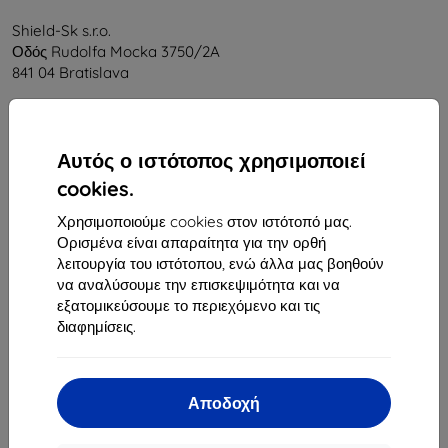
Shield-Sk s.r.o.
Οδός Rudolfa Mocka 3750/2A
841 04 Bratislava
Αριθμός Μητρώου Εταιρείας:
46701494
ΑΦΜ ΦΠΑ:
SK2023549671
Αυτός ο ιστότοπος χρησιμοποιεί
cookies.
Επικοινωνία
Χρησιμοποιούμε cookies στον ιστότοπό μας.
info@top4mobile.eu
Ορισμένα είναι απαραίτητα για την ορθή
λειτουργία του ιστότοπου, ενώ άλλα μας βοηθούν
Γράψτε μας
να αναλύσουμε την επισκεψιμότητα και να
εξατομικεύσουμε το περιεχόμενο και τις
Δευτέρα έως Παρασκευή:
διαφημίσεις.
Online
8:00 - 16:00
Σάββατο και Κυριακή:
Offline
Αποδοχή