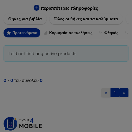
Εξασφαλίστε την απόλυτη προστασία από γρατζουνιές,
πτώσεις και άλλες φθορές, ενώ παράλληλα δίνετε ένα
περισσότερες πληροφορίες
μοναδικό ύφος στις συσκευές σας. Αναβαθμίστε την εμφάνιση
Θήκες για βιβλία
Όλες οι θήκες και τα καλύμματα
και τη διάρκεια ζωής των συσκευών σας με τις κορυφαίες
λύσεις μας σε θήκες και καλύμματα.
Προτεινόμενα
Κορυφαία σε πωλήσεις
Φθηνός
I did not find any active products.
0
-
0
του συνόλου
0
.
«
1
»