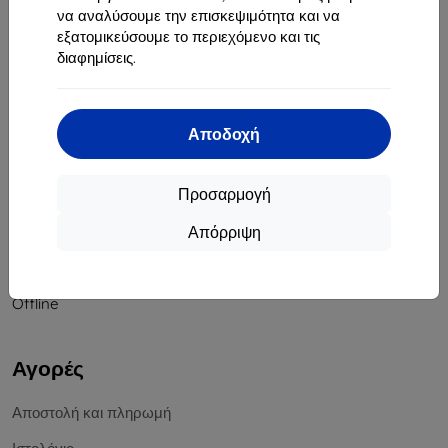
να αναλύσουμε την επισκεψιμότητα και να
Αριθμός Μητρώου Εταιρείας:
46701494
εξατομικεύσουμε το περιεχόμενο και τις
ΑΦΜ ΦΠΑ:
SK2023549671
διαφημίσεις.
Επικοινωνία
Αποδοχή
info@top4mobile.eu
Γράψτε μας
Προσαρμογή
Δευτέρα έως Παρασκευή:
Απόρριψη
Online
8:00 - 16:00
Σάββατο και Κυριακή:
Offline
Αγορές
Αποστολή και πληρωμή