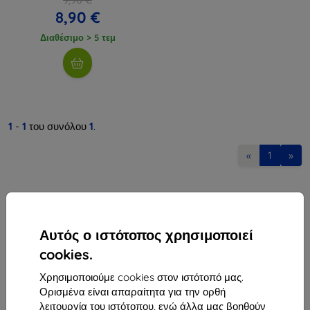
8,90 €
Διαθέσιμο > 5 τεμ
1
-
1
του συνόλου
1
.
«
1
»
Αυτός ο ιστότοπος χρησιμοποιεί
cookies.
Shield-Sk s.r.o.
Χρησιμοποιούμε cookies στον ιστότοπό μας.
Οδός Rudolfa Mocka 3750/2A
Ορισμένα είναι απαραίτητα για την ορθή
841 04 Bratislava
λειτουργία του ιστότοπου, ενώ άλλα μας βοηθούν