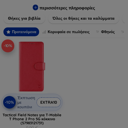
Εξασφαλίστε την απόλυτη προστασία από γρατζουνιές,
πτώσεις και άλλες φθορές, ενώ παράλληλα δίνετε ένα
περισσότερες πληροφορίες
μοναδικό ύφος στις συσκευές σας. Αναβαθμίστε την εμφάνιση
Θήκες για βιβλία
Όλες οι θήκες και τα καλύμματα
και τη διάρκεια ζωής των συσκευών σας με τις κορυφαίες
λύσεις μας σε θήκες και καλύμματα.
Προτεινόμενα
Κορυφαία σε πωλήσεις
Φθηνός
-10%
Έκπτωση
-10%
με
EXTRA10
κουπόνι
Tactical Field Notes για T-Mobile
T Phone 2 Pro 5G κόκκινο
(57983121731)
9,90 €