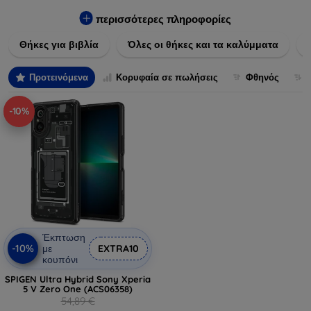
Εξασφαλίστε την απόλυτη προστασία από γρατζουνιές,
πτώσεις και άλλες φθορές, ενώ παράλληλα δίνετε ένα
περισσότερες πληροφορίες
μοναδικό ύφος στις συσκευές σας. Αναβαθμίστε την εμφάνιση
Θήκες για βιβλία
Όλες οι θήκες και τα καλύμματα
και τη διάρκεια ζωής των συσκευών σας με τις κορυφαίες
λύσεις μας σε θήκες και καλύμματα.
Προτεινόμενα
Κορυφαία σε πωλήσεις
Φθηνός
-10%
Έκπτωση
-10%
με
EXTRA10
κουπόνι
SPIGEN Ultra Hybrid Sony Xperia
5 V Zero One (ACS06358)
54,89 €