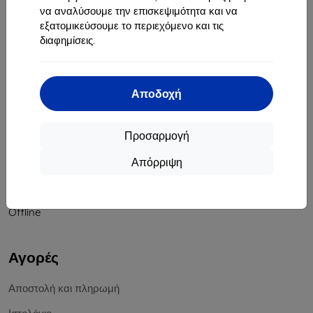
να αναλύσουμε την επισκεψιμότητα και να
Αριθμός Μητρώου Εταιρείας:
46701494
εξατομικεύσουμε το περιεχόμενο και τις
ΑΦΜ ΦΠΑ:
SK2023549671
διαφημίσεις.
Επικοινωνία
Αποδοχή
info@top4mobile.eu
Γράψτε μας
Προσαρμογή
Δευτέρα έως Παρασκευή:
Απόρριψη
Online
8:00 - 16:00
Σάββατο και Κυριακή:
Offline
Αγορές
Αποστολή και πληρωμή