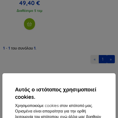
49,40 €
Διαθέσιμο 5 τεμ
1
-
1
του συνόλου
1
.
«
1
»
Αυτός ο ιστότοπος χρησιμοποιεί
cookies.
Shield-Sk s.r.o.
Χρησιμοποιούμε cookies στον ιστότοπό μας.
Οδός Rudolfa Mocka 3750/2A
Ορισμένα είναι απαραίτητα για την ορθή
841 04 Bratislava
λειτουργία του ιστότοπου, ενώ άλλα μας βοηθούν