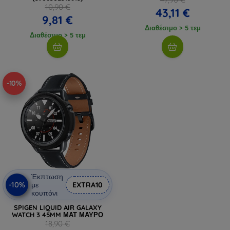
10,90 €
43,11 €
9,81 €
Διαθέσιμο > 5 τεμ
Διαθέσιμο > 5 τεμ
-10%
Έκπτωση
-10%
με
EXTRA10
κουπόνι
SPIGEN LIQUID AIR GALAXY
WATCH 3 45MM ΜΑΤ ΜΑΥΡΟ
18,90 €