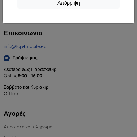
Απόρριψη
Αριθμός Μητρώου Εταιρείας:
46701494
ΑΦΜ ΦΠΑ:
SK2023549671
Επικοινωνία
info@top4mobile.eu
Γράψτε μας
Δευτέρα έως Παρασκευή:
Online
8:00 - 16:00
Σάββατο και Κυριακή:
Offline
Αγορές
Αποστολή και πληρωμή