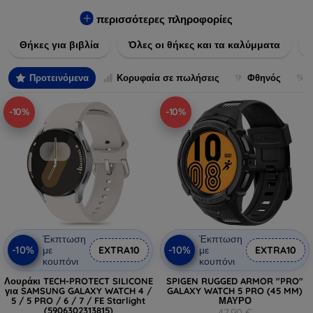
Εξασφαλίστε την απόλυτη προστασία από γρατζουνιές,
πτώσεις και άλλες φθορές, ενώ παράλληλα δίνετε ένα
περισσότερες πληροφορίες
μοναδικό ύφος στις συσκευές σας. Αναβαθμίστε την εμφάνιση
Θήκες για βιβλία
Όλες οι θήκες και τα καλύμματα
και τη διάρκεια ζωής των συσκευών σας με τις κορυφαίες
λύσεις μας σε θήκες και καλύμματα.
Προτεινόμενα
Κορυφαία σε πωλήσεις
Φθηνός
-10%
-10%
Έκπτωση
Έκπτωση
-10%
-10%
με
EXTRA10
με
EXTRA10
κουπόνι
κουπόνι
Λουράκι TECH-PROTECT SILICONE
SPIGEN RUGGED ARMOR "PRO"
για SAMSUNG GALAXY WATCH 4 /
GALAXY WATCH 5 PRO (45 MM)
5 / 5 PRO / 6 / 7 / FE Starlight
ΜΑΥΡΟ
(5906302313815)
47,90 €