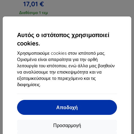
17,01 €
Διαθέσιμο 1 τεμ
Αυτός ο ιστότοπος χρησιμοποιεί
cookies.
Χρησιμοποιούμε cookies στον ιστότοπό μας.
1
-
3
του συνόλου
3
.
Ορισμένα είναι απαραίτητα για την ορθή
λειτουργία του ιστότοπου, ενώ άλλα μας βοηθούν
«
1
»
να αναλύσουμε την επισκεψιμότητα και να
εξατομικεύσουμε το περιεχόμενο και τις
διαφημίσεις.
Αποδοχή
Shield-Sk s.r.o.
Οδός Rudolfa Mocka 3750/2A
Προσαρμογή
841 04 Bratislava