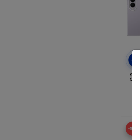
-10
Sams
Clear
Fo
Δ
-10%