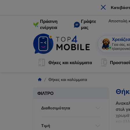
×
Κατεβάστ
Αποστολή 
Πράσινη
Γράψτε
ενέργεια
μας
Χρειάζεσ
Γεια σας, 
ηλεκτρονικ
Θήκες και καλύμματα
Προστασί
Θήκες και καλύμματα
Θήκ
ΦΊΛΤΡΟ
Ανακαλ
Διαθεσιμότητα
στυλ γι
χρωμάτ
και άλ
Τιμή
ζωής τ