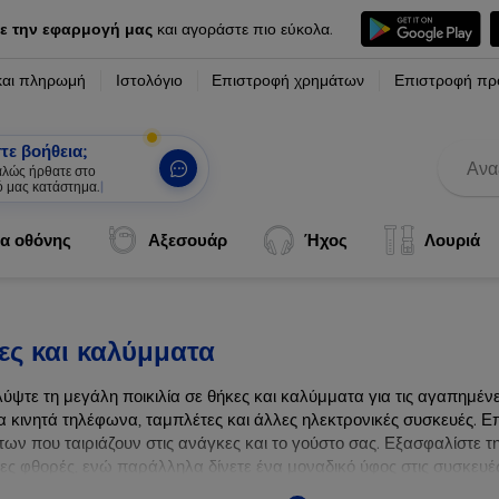
ε την εφαρμογή μας
και αγοράστε πιο εύκολα.
και πληρωμή
Ιστολόγιο
Επιστροφή χρημάτων
Επιστροφή πρ
τε βοήθεια;
καλώς ήρθατε στο
ό μας κατάστημα.
|
α οθόνης
Αξεσουάρ
Ήχος
Λουριά
ες και καλύμματα
ύψτε τη μεγάλη ποικιλία σε θήκες και καλύμματα για τις αγαπημέ
α κινητά τηλέφωνα, ταμπλέτες και άλλες ηλεκτρονικές συσκευές. Επ
ων που ταιριάζουν στις ανάγκες και το γούστο σας. Εξασφαλίστε τ
λες φθορές, ενώ παράλληλα δίνετε ένα μοναδικό ύφος στις συσκευές
ων συσκευών σας με τις κορυφαίες λύσεις μας σε θήκες και καλύμμ