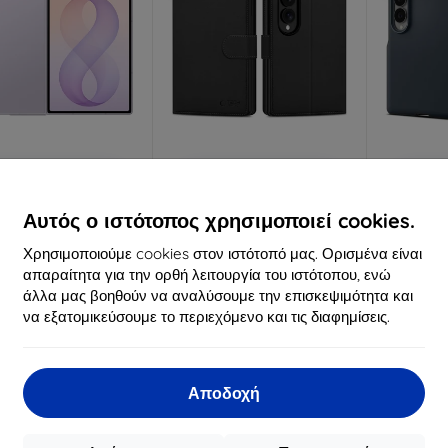
Έκπτωση
Έκπτωση
%
-10%
-10%
με
EXTRA10
με
EXTRA10
μ
κουπόνι
κουπόνι
κ
Αυτός ο ιστότοπος χρησιμοποιεί cookies.
ung διαφανής θήκη
Θήκη-πορτοφόλι TECH-
SPIGEN 
Χρησιμοποιούμε cookies στον ιστότοπό μας. Ορισμένα είναι
 Cover για Galaxy Z
PROTECT GALAXY Z FOLD 8
MAGSAFE 
ld 8 EF-QF971CTE
μαύρη (5906302324545)
μεταλλι
απαραίτητα για την ορθή λειτουργία του ιστότοπου, ενώ
(57983131084)
(
14,90 €
άλλα μας βοηθούν να αναλύσουμε την επισκεψιμότητα και
36,90 €
13,42 €
να εξατομικεύσουμε το περιεχόμενο και τις διαφημίσεις.
33,21 €
7
Τελευταίο τεμάχιο σε
ιαθέσιμο > 5 τεμ
Δια
απόθεμα
Αποδοχή
Νέο
Νέο
-10%
-10%