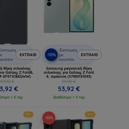
Έκπτωση
Έκπτωση
-10%
ε
EXTRA10
με
EXTRA10
ουπόνι
κουπόνι
ή θήκη σιλικόνης
Samsung μαγνητική θήκη
ια Galaxy Z Fold8,
σιλικόνης για Galaxy Z Fold
EF-EF971CBEGWW)
8, πράσινη (57983131093)
59,90 €
59,90 €
3,92 €
53,92 €
έσιμο > 5 τεμ
Διαθέσιμο > 5 τεμ
Νέο
Νέο
-10%