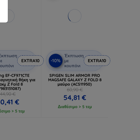
Έκπτωση
Έκπτωση
-10%
ε
EXTRA10
με
EXTRA10
ουπόνι
κουπόνι
g EF-CF971CTE
SPIGEN SLIM ARMOR PRO
αγνητική θήκη για
MAGSAFE GALAXY Z FOLD 8
axy Z Fold 8
μαύρο (ACS11950)
7983131087)
60,90 €
44,90 €
54,81 €
0,41 €
Διαθέσιμο > 5 τεμ
έσιμο > 5 τεμ