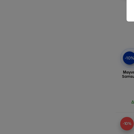
-10
Μαγνη
Samsu
Δ
-10%