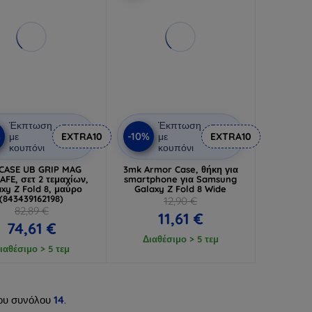
Έκπτωση
Έκπτωση
%
-10%
με
EXTRA10
με
EXTRA10
κουπόνι
κουπόνι
CASE UB GRIP MAG
3mk Armor Case, θήκη για
FE, σετ 2 τεμαχίων,
smartphone για Samsung
xy Z Fold 8, μαύρο
Galaxy Z Fold 8 Wide
(843439162198)
12,90 €
82,89 €
11,61 €
74,61 €
Διαθέσιμο > 5 τεμ
ιαθέσιμο > 5 τεμ
ου συνόλου
14
.