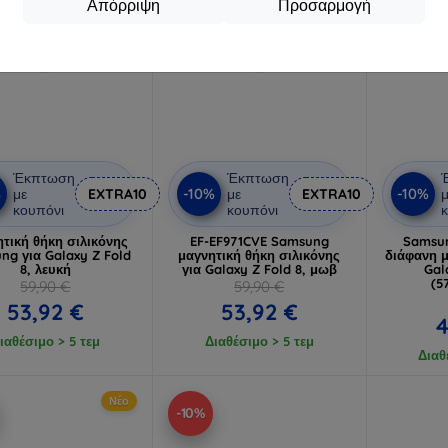
Απόρριψη
Προσαρμογή
Έκπτωση
Έκπτωση
%
-10%
-10%
με
EXTRA10
με
EXTRA10
μ
κουπόνι
κουπόνι
κ
τική θήκη σιλικόνης
EF-EF971CVE Samsung
Samsun
ng για Galaxy Z Fold
μαγνητική θήκη σιλικόνης
διάφανη μ
8, λευκή
για Galaxy Z Fold 8, μωβ
Gal
(5
59,90 €
59,90 €
53,92 €
53,92 €
4
ιαθέσιμο > 5 τεμ
Διαθέσιμο > 5 τεμ
Διαθ
Νέο
-10%