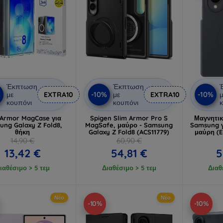
Έκπτωση
Έκπτωση
%
-10%
-10%
με
EXTRA10
με
EXTRA10
μ
κουπόνι
κουπόνι
κ
Armor MagCase για
Spigen Slim Armor Pro S
Μαγνητικ
ung Galaxy Z Fold8,
MagSafe, μαύρο - Samsung
Samsung γ
θήκη
Galaxy Z Fold8 (ACS11779)
μαύρη (
14,90 €
60,90 €
13,42 €
54,81 €
5
ιαθέσιμο > 5 τεμ
Διαθέσιμο > 5 τεμ
Διαθ
Νέο
Νέο
-10%
-10%