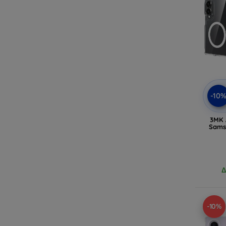
-10
3MK 
Sams
Δ
-10%