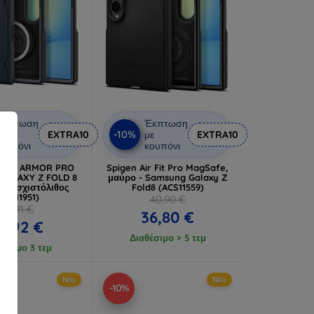
Έκπτωση
Έκπτωση
-10%
ε
EXTRA10
με
EXTRA10
ουπόνι
κουπόνι
SLIM ARMOR PRO
Spigen Air Fit Pro MagSafe,
GALAXY Z FOLD 8
μαύρο - Samsung Galaxy Z
κός σχιστόλιθος
Fold8 (ACS11559)
ACS11951)
40,90 €
79,91 €
36,80 €
1,92 €
Διαθέσιμο > 5 τεμ
θέσιμο 3 τεμ
Νέο
Νέο
-10%