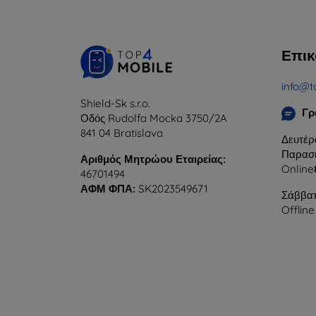
Επικ
info@t
Shield-Sk s.r.o.
Γρ
Οδός Rudolfa Mocka 3750/2A
841 04 Bratislava
Δευτέρ
Παρασκ
Αριθμός Μητρώου Εταιρείας:
Online
46701494
ΑΦΜ ΦΠΑ:
SK2023549671
Σάββατ
Offline