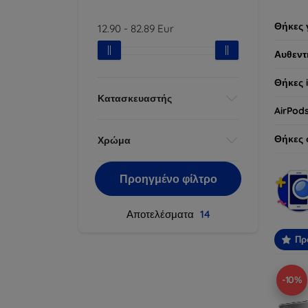
Θήκες 
12.90
-
82.89
Eur
Αυθεντ
Θήκες 
Κατασκευαστής
AirPod
Θήκες 
Χρώμα
Προηγμένο φίλτρο
Αποτελέσματα
14
Πρ
-10%