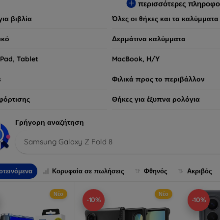
περισσότερες πληροφο
για βιβλία
Όλες οι θήκες και τα καλύμματα
ικό
Δερμάτινα καλύμματα
iPad, Tablet
MacBook, Η/Υ
s
Φιλικά προς το περιβάλλον
φόρτισης
Θήκες για έξυπνα ρολόγια
Γρήγορη αναζήτηση
Samsung Galaxy Z Fold 8
οτεινόμενα
Κορυφαία σε πωλήσεις
Φθηνός
Ακριβός
Νέο
Νέο
-10%
-10%