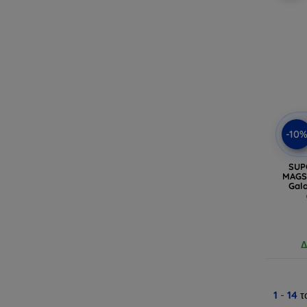
-10
SUP
MAGSA
Gala
Δ
1
-
14
τ