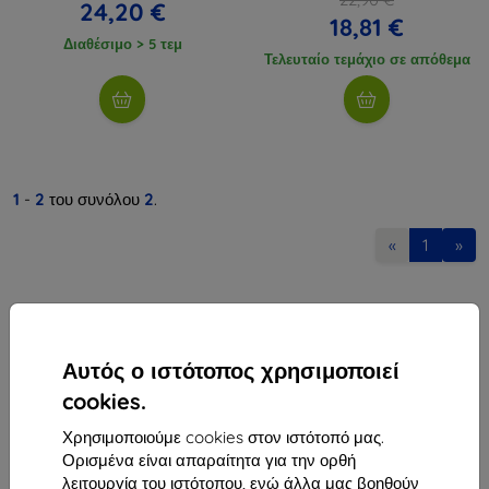
24,20 €
18,81 €
Διαθέσιμο > 5 τεμ
Τελευταίο τεμάχιο σε απόθεμα
1
-
2
του συνόλου
2
.
«
1
»
Αυτός ο ιστότοπος χρησιμοποιεί
cookies.
Shield-Sk s.r.o.
Χρησιμοποιούμε cookies στον ιστότοπό μας.
Οδός Rudolfa Mocka 3750/2A
Ορισμένα είναι απαραίτητα για την ορθή
841 04 Bratislava
λειτουργία του ιστότοπου, ενώ άλλα μας βοηθούν