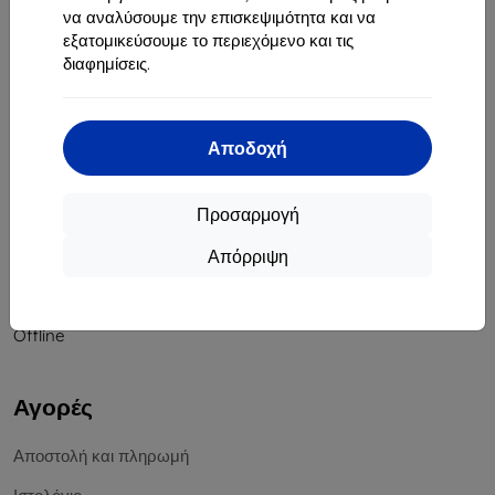
να αναλύσουμε την επισκεψιμότητα και να
Αριθμός Μητρώου Εταιρείας:
46701494
εξατομικεύσουμε το περιεχόμενο και τις
ΑΦΜ ΦΠΑ:
SK2023549671
διαφημίσεις.
Επικοινωνία
Αποδοχή
info@top4mobile.eu
Γράψτε μας
Προσαρμογή
Δευτέρα έως Παρασκευή:
Απόρριψη
Online
8:00 - 16:00
Σάββατο και Κυριακή:
Offline
Αγορές
Αποστολή και πληρωμή