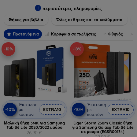
Εξασφαλίστε την απόλυτη προστασία από γρατζουνιές,
πτώσεις και άλλες φθορές, ενώ παράλληλα δίνετε ένα
περισσότερες πληροφορίες
μοναδικό ύφος στις συσκευές σας. Αναβαθμίστε την εμφάνιση
Θήκες για βιβλία
Όλες οι θήκες και τα καλύμματα
και τη διάρκεια ζωής των συσκευών σας με τις κορυφαίες
λύσεις μας σε θήκες και καλύμματα.
Προτεινόμενα
Κορυφαία σε πωλήσεις
Φθηνός
-10%
-18%
Έκπτωση
Έκπτωση
-10%
-10%
με
EXTRA10
με
EXTRA10
κουπόνι
κουπόνι
Μαλακή θήκη 3MK για Samsung
Eiger Storm 250m Classic θήκη
Tab S6 Lite 2020/2022 μαύρο
για Samsung Galaxy Tab S6 Lite
σε μαύρο (EGSR00134)
26,90 €
22,90 €