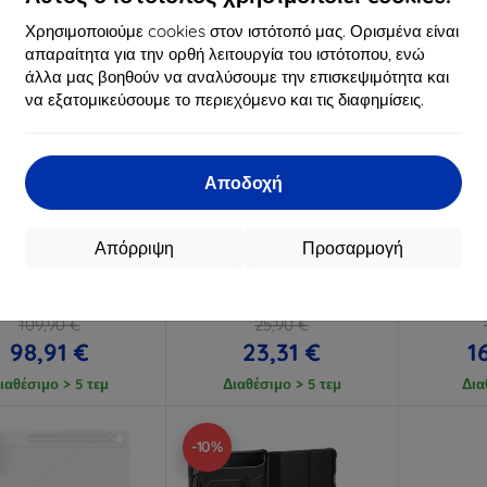
Χρησιμοποιούμε cookies στον ιστότοπό μας. Ορισμένα είναι
απαραίτητα για την ορθή λειτουργία του ιστότοπου, ενώ
άλλα μας βοηθούν να αναλύσουμε την επισκεψιμότητα και
να εξατομικεύσουμε το περιεχόμενο και τις διαφημίσεις.
Αποδοχή
Έκπτωση
Έκπτωση
%
-10%
-10%
με
EXTRA10
με
EXTRA10
μ
κουπόνι
κουπόνι
κ
Απόρριψη
Προσαρμογή
 Smart Book Cover
Μαύρη θήκη tablet 3mk
Θήκη Sam
g για Galaxy Tab S10
Hardy TabCase για Samsung
Keyboard 
FE+ μπλε (EF-
Galaxy Tab S10 FE+ (13,1
Tab S10
BX620PLEGWW)
ίντσες)
DX6
109,90 €
25,90 €
98,91 €
23,31 €
1
ιαθέσιμο > 5 τεμ
Διαθέσιμο > 5 τεμ
Δια
-10%