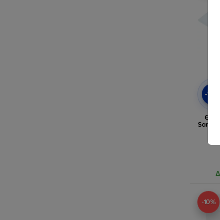
-10
Θήκη
Samsun
Δ
-10%