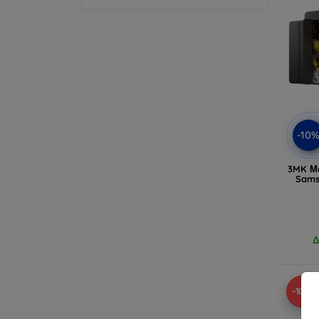
-10
3MK Μα
Sams
Δ
-10%