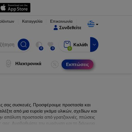
οϊόντων
Καταγγελία
Επικοινωνία
Συνδεθείτε
Καλάθι
0
0
0
Ηλεκτρονικά
Εκπτώσεις
νες σας συσκευές. Προσφέρουμε προστασία και
ιλέξτε από μια ευρεία γκάμα υλικών, σχεδίων και
ην απόλυτη προστασία από γρατζουνιές, πτώσεις
 σας. Αναβαθμίστε την εμφάνιση και τη διάρκεια
ατα.