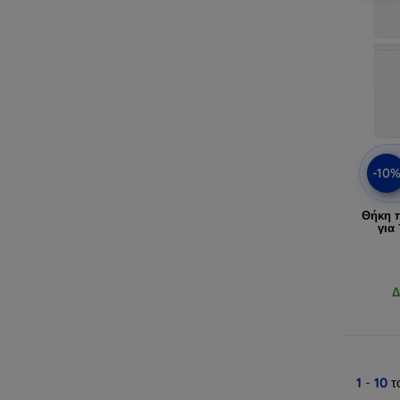
-10
Θήκη 
για
Δ
1
-
10
τ