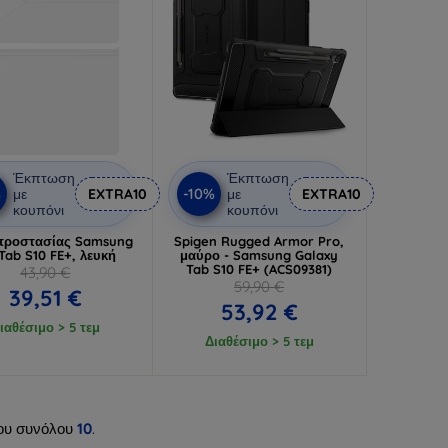
Έκπτωση
Έκπτωση
%
-10%
με
EXTRA10
με
EXTRA10
κουπόνι
κουπόνι
προστασίας Samsung
Spigen Rugged Armor Pro,
 Tab S10 FE+, λευκή
μαύρο - Samsung Galaxy
Tab S10 FE+ (ACS09381)
43,90 €
59,90 €
39,51 €
53,92 €
ιαθέσιμο > 5 τεμ
Διαθέσιμο > 5 τεμ
ου συνόλου
10
.