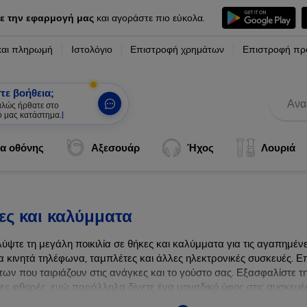
ε την εφαρμογή μας
και αγοράστε πιο εύκολα.
και πληρωμή
Ιστολόγιο
Επιστροφή χρημάτων
Επιστροφή πρ
τε βοήθεια;
καλώς ήρθατε στο
ό μας κατάστημα.
|
α οθόνης
Αξεσουάρ
Ήχος
Λουριά
ες και καλύμματα
ύψτε τη μεγάλη ποικιλία σε θήκες και καλύμματα για τις αγαπημέ
α κινητά τηλέφωνα, ταμπλέτες και άλλες ηλεκτρονικές συσκευές. Επ
ων που ταιριάζουν στις ανάγκες και το γούστο σας. Εξασφαλίστε τ
λες φθορές, ενώ παράλληλα δίνετε ένα μοναδικό ύφος στις συσκευές
ων συσκευών σας με τις κορυφαίες λύσεις μας σε θήκες και καλύμμ