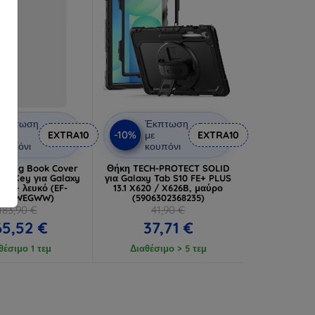
Έκπτωση
Έκπτωση
-10%
ε
EXTRA10
με
EXTRA10
ουπόνι
κουπόνι
sung Book Cover
Θήκη TECH-PROTECT SOLID
AI Key για Galaxy
για Galaxy Tab S10 FE+ PLUS
 FE+ λευκό (EF-
13.1 X620 / X626B, μαύρο
25UWEGWW)
(5906302368235)
183,90 €
41,90 €
65,52 €
37,71 €
θέσιμο 1 τεμ
Διαθέσιμο > 5 τεμ