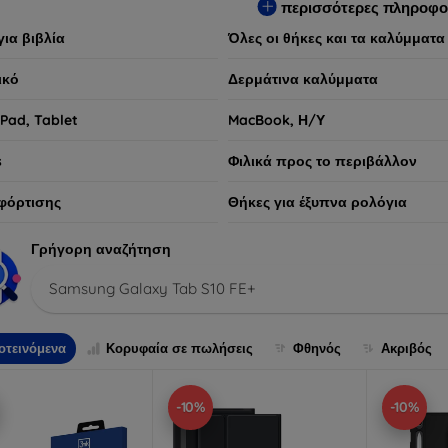
περισσότερες πληροφο
για βιβλία
Όλες οι θήκες και τα καλύμματα
ικό
Δερμάτινα καλύμματα
iPad, Tablet
MacBook, Η/Υ
s
Φιλικά προς το περιβάλλον
φόρτισης
Θήκες για έξυπνα ρολόγια
Γρήγορη αναζήτηση
Samsung Galaxy Tab S10 FE+
οτεινόμενα
Κορυφαία σε πωλήσεις
Φθηνός
Ακριβός
-10%
-10%