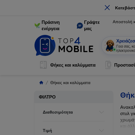
×
Κατεβάστ
Αποστολή 
Πράσινη
Γράψτε
ενέργεια
μας
Χρειάζεσ
Γεια σας, 
ηλεκτρονικ
Θήκες και καλύμματα
Προστασί
Θήκες και καλύμματα
Θήκ
ΦΊΛΤΡΟ
Ανακαλ
Διαθεσιμότητα
στυλ γι
χρωμάτ
και άλ
Τιμή
ζωής τ