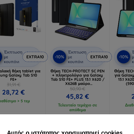
Έκπτωση
Έκπτωση
%
-10%
-10%
με
EXTRA10
με
EXTRA10
μ
κουπόνι
κουπόνι
κ
λακή θήκη tablet για
Θήκη TECH-PROTECT SC PEN
Θήκη TEC
ung Galaxy Tab S10
+ πληκτρολόγιο για Galaxy
για Galax
FE+
Tab S10 FE+ PLUS 13.1 X620 /
13.1 X62
X626B μαύρο
(59
31,91 €
(5906302368259)
50,90 €
28,72 €
45,82 €
ιαθέσιμο > 5 τεμ
Τελευταίο τεμάχιο σε
Διαθ
απόθεμα
Δωρεάν αποστολή
Νέο
-10%
-10%
Αυτός ο ιστότοπος χρησιμοποιεί cookies.