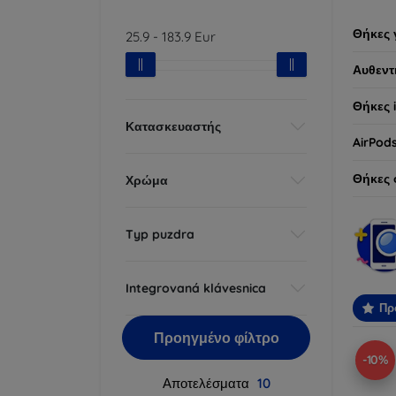
Θήκες 
25.9
-
183.9
Eur
Αυθεντ
Θήκες 
Κατασκευαστής
AirPod
Θήκες 
Χρώμα
Typ puzdra
Integrovaná klávesnica
Πρ
Προηγμένο φίλτρο
-10%
Αποτελέσματα
10