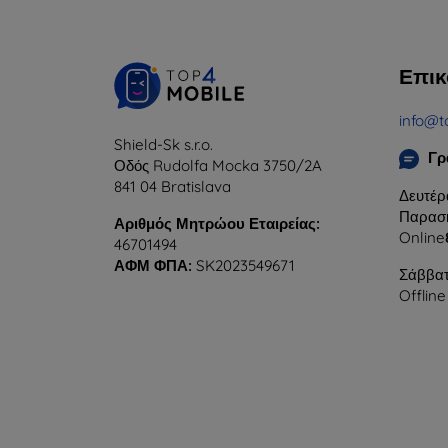
Επικ
info@t
Shield-Sk s.r.o.
Γρ
Οδός Rudolfa Mocka 3750/2A
841 04 Bratislava
Δευτέρ
Παρασκ
Αριθμός Μητρώου Εταιρείας:
Online
46701494
ΑΦΜ ΦΠΑ:
SK2023549671
Σάββατ
Offline