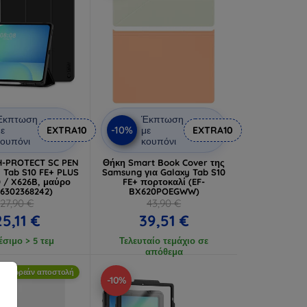
Έκπτωση
Έκπτωση
-10%
ε
EXTRA10
με
EXTRA10
ουπόνι
κουπόνι
H-PROTECT SC PEN
Θήκη Smart Book Cover της
y Tab S10 FE+ PLUS
Samsung για Galaxy Tab S10
0 / X626B, μαύρο
FE+ πορτοκαλί (EF-
06302368242)
BX620POEGWW)
27,90 €
43,90 €
25,11 €
39,51 €
έσιμο > 5 τεμ
Τελευταίο τεμάχιο σε
απόθεμα
Δωρεάν αποστολή
-10%