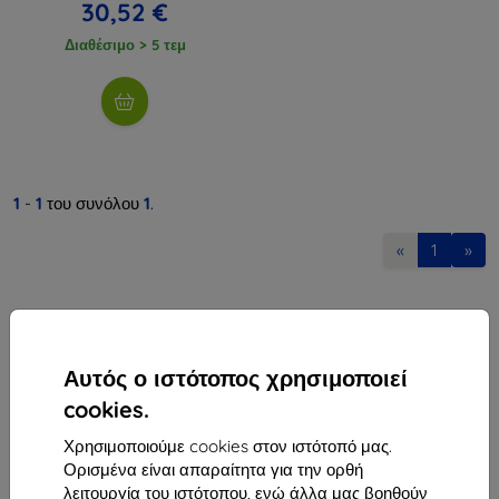
30,52 €
Διαθέσιμο > 5 τεμ
1
-
1
του συνόλου
1
.
«
1
»
Αυτός ο ιστότοπος χρησιμοποιεί
cookies.
Shield-Sk s.r.o.
Χρησιμοποιούμε cookies στον ιστότοπό μας.
Οδός Rudolfa Mocka 3750/2A
Ορισμένα είναι απαραίτητα για την ορθή
841 04 Bratislava
λειτουργία του ιστότοπου, ενώ άλλα μας βοηθούν