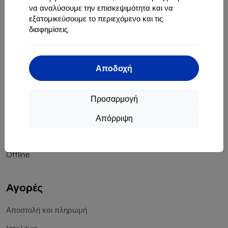
να αναλύσουμε την επισκεψιμότητα και να
Αριθμός Μητρώου Εταιρείας:
46701494
εξατομικεύσουμε το περιεχόμενο και τις
ΑΦΜ ΦΠΑ:
SK2023549671
διαφημίσεις.
Επικοινωνία
Αποδοχή
info@top4mobile.eu
Γράψτε μας
Προσαρμογή
Δευτέρα έως Παρασκευή:
Απόρριψη
Online
8:00 - 16:00
Σάββατο και Κυριακή:
Offline
Αγορές
Αποστολή και πληρωμή