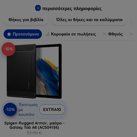
Εξασφαλίστε την απόλυτη προστασία από γρατζουνιές,
πτώσεις και άλλες φθορές, ενώ παράλληλα δίνετε ένα
περισσότερες πληροφορίες
μοναδικό ύφος στις συσκευές σας. Αναβαθμίστε την εμφάνιση
Θήκες για βιβλία
Όλες οι θήκες και τα καλύμματα
και τη διάρκεια ζωής των συσκευών σας με τις κορυφαίες
λύσεις μας σε θήκες και καλύμματα.
Προτεινόμενα
Κορυφαία σε πωλήσεις
Φθηνός
-10%
Έκπτωση
-10%
με
EXTRA10
κουπόνι
Spigen Rugged Armor, μαύρο -
Galaxy Tab A8 (ACS04136)
33,90 €