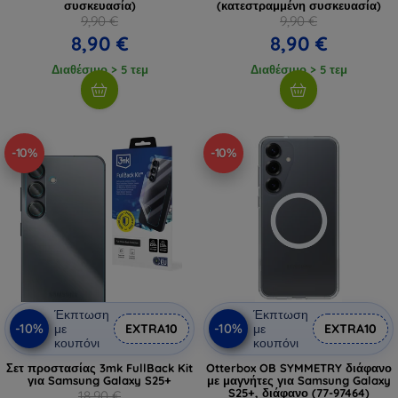
συσκευασία)
(κατεστραμμένη συσκευασία)
9,90 €
9,90 €
8,90 €
8,90 €
Διαθέσιμο > 5 τεμ
Διαθέσιμο > 5 τεμ
-10%
-10%
Έκπτωση
Έκπτωση
-10%
-10%
με
EXTRA10
με
EXTRA10
κουπόνι
κουπόνι
Σετ προστασίας 3mk FullBack Kit
Otterbox OB SYMMETRY διάφανο
για Samsung Galaxy S25+
με μαγνήτες για Samsung Galaxy
S25+, διάφανο (77-97464)
18,90 €