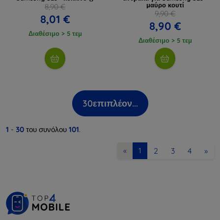
μαύρο κουτί
8,90 €
9,90 €
8,01 €
8,90 €
Διαθέσιμο > 5 τεμ
Διαθέσιμο > 5 τεμ
30
επιπλέον...
1
-
30
του συνόλου
101
.
2
3
4
»
«
1