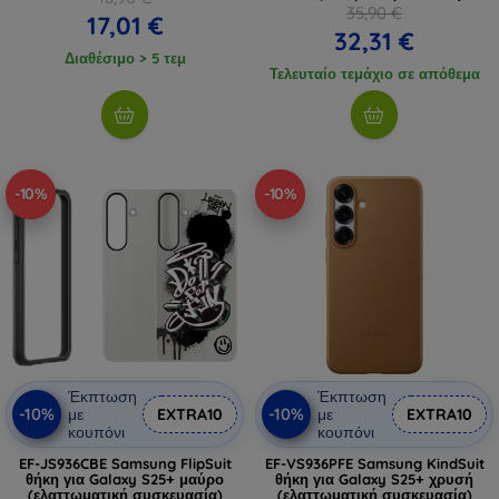
35,90 €
17,01 €
32,31 €
Διαθέσιμο > 5 τεμ
Τελευταίο τεμάχιο σε απόθεμα
-10%
-10%
Έκπτωση
Έκπτωση
-10%
-10%
με
EXTRA10
με
EXTRA10
κουπόνι
κουπόνι
EF-JS936CBE Samsung FlipSuit
EF-VS936PFE Samsung KindSuit
θήκη για Galaxy S25+ μαύρο
θήκη για Galaxy S25+ χρυσή
(ελαττωματική συσκευασία)
(ελαττωματική συσκευασία)