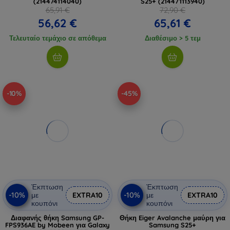
(214474114040)
S25+ (214471113940)
65,91 €
72,90 €
56,62 €
65,61 €
Τελευταίο τεμάχιο σε απόθεμα
Διαθέσιμο > 5 τεμ
-10%
-45%
Έκπτωση
Έκπτωση
-10%
-10%
με
EXTRA10
με
EXTRA10
κουπόνι
κουπόνι
Διαφανής θήκη Samsung GP-
Θήκη Eiger Avalanche μαύρη για
FPS936AE by Mobeen για Galaxy
Samsung S25+