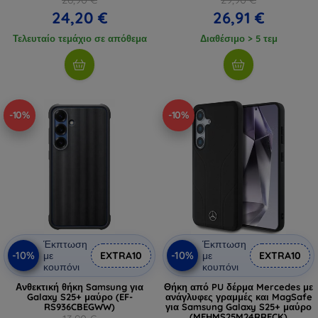
24,20 €
26,91 €
Τελευταίο τεμάχιο σε απόθεμα
Διαθέσιμο > 5 τεμ
-10%
-10%
Έκπτωση
Έκπτωση
-10%
-10%
με
EXTRA10
με
EXTRA10
κουπόνι
κουπόνι
Ανθεκτική θήκη Samsung για
Θήκη από PU δέρμα Mercedes με
Galaxy S25+ μαύρο (EF-
ανάγλυφες γραμμές και MagSafe
RS936CBEGWW)
για Samsung Galaxy S25+ μαύρο
(MEHMS25M24RRECK)