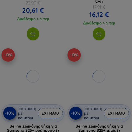
S25+
22,90 €
17,91 €
20,61 €
16,12 €
Διαθέσιμο > 5 τεμ
Διαθέσιμο > 5 τεμ
-10%
-10%
Έκπτωση
Έκπτωση
-10%
-10%
με
EXTRA10
με
EXTRA10
κουπόνι
κουπόνι
Beline Σιλικόνης θήκη για
Beline Σιλικόνης θήκη για
Samsung S25+ ροζ χρυσό ()
Samsung S25+ μπλε ()