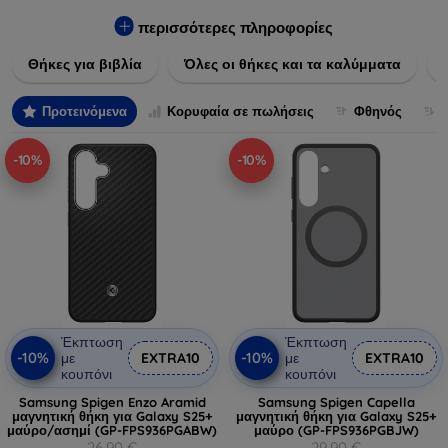
Εξασφαλίστε την απόλυτη προστασία από γρατζουνιές,
πτώσεις και άλλες φθορές, ενώ παράλληλα δίνετε ένα
περισσότερες πληροφορίες
μοναδικό ύφος στις συσκευές σας. Αναβαθμίστε την εμφάνιση
Θήκες για βιβλία
Όλες οι θήκες και τα καλύμματα
και τη διάρκεια ζωής των συσκευών σας με τις κορυφαίες
λύσεις μας σε θήκες και καλύμματα.
Προτεινόμενα
Κορυφαία σε πωλήσεις
Φθηνός
-10%
-10%
Έκπτωση
Έκπτωση
-10%
-10%
με
EXTRA10
με
EXTRA10
κουπόνι
κουπόνι
Samsung Spigen Enzo Aramid
Samsung Spigen Capella
μαγνητική θήκη για Galaxy S25+
μαγνητική θήκη για Galaxy S25+
μαύρο/ασημί (GP-FPS936PGABW)
μαύρο (GP-FPS936PGBJW)
26,90 €
29,90 €