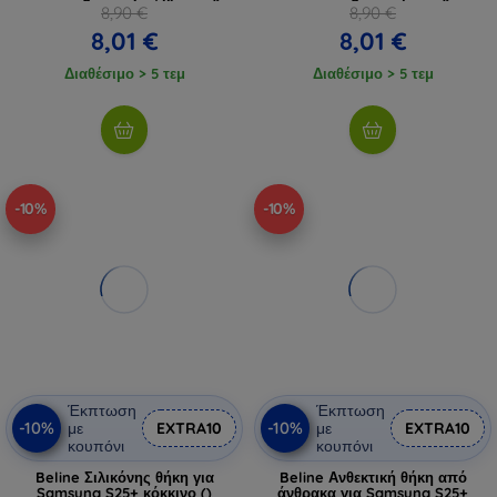
8,90 €
8,90 €
8,01 €
8,01 €
Διαθέσιμο > 5 τεμ
Διαθέσιμο > 5 τεμ
-10%
-10%
Έκπτωση
Έκπτωση
-10%
-10%
με
EXTRA10
με
EXTRA10
κουπόνι
κουπόνι
Beline Σιλικόνης θήκη για
Beline Ανθεκτική θήκη από
Samsung S25+ κόκκινο ()
άνθρακα για Samsung S25+