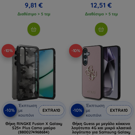
9,81 €
12,51 €
Διαθέσιμο > 5 τεμ
Διαθέσιμο > 5 τεμ
-10%
-10%
Έκπτωση
Έκπτωση
-10%
-10%
με
EXTRA10
με
EXTRA10
κουπόνι
κουπόνι
Θήκη RINGKE Fusion X Galaxy
Θήκη Guess με μεγάλο κόκκινο
S25+ Plus Camo μαύρο
λογότυπο 4G και μικρό κλασικό
(8800274968684)
λογότυπο για Samsung Galaxy