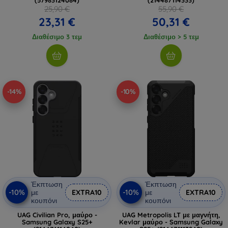
25,90 €
55,90 €
23,31 €
50,31 €
Διαθέσιμο 3 τεμ
Διαθέσιμο > 5 τεμ
-14%
-10%
Έκπτωση
Έκπτωση
-10%
-10%
με
EXTRA10
με
EXTRA10
κουπόνι
κουπόνι
UAG Civilian Pro, μαύρο -
UAG Metropolis LT με μαγνήτη,
Samsung Galaxy S25+
Kevlar μαύρο - Samsung Galaxy