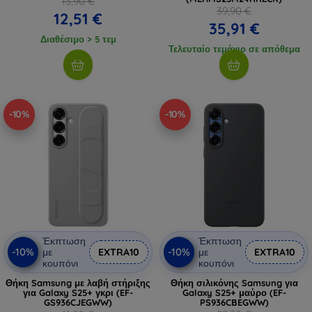
13,90 €
39,90 €
12,51 €
35,91 €
Διαθέσιμο > 5 τεμ
Τελευταίο τεμάχιο σε απόθεμα
-10%
-10%
Έκπτωση
Έκπτωση
-10%
-10%
με
EXTRA10
με
EXTRA10
κουπόνι
κουπόνι
Θήκη Samsung με λαβή στήριξης
Θήκη σιλικόνης Samsung για
για Galaxy S25+ γκρι (EF-
Galaxy S25+ μαύρο (EF-
GS936CJEGWW)
PS936CBEGWW)