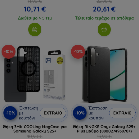
11,90 €
22,90 €
10,71 €
20,61 €
Διαθέσιμο > 5 τεμ
Τελευταίο τεμάχιο σε απόθεμα
-10%
-10%
Έκπτωση
Έκπτωση
-10%
-10%
με
EXTRA10
με
EXTRA10
κουπόνι
κουπόνι
Θήκη 3MK COOLing MagCase για
Θήκη RINGKE Onyx Galaxy S25+
Samsung Galaxy S25+
Plus μαύρο (8800274968707)
10,90 €
13,90 €