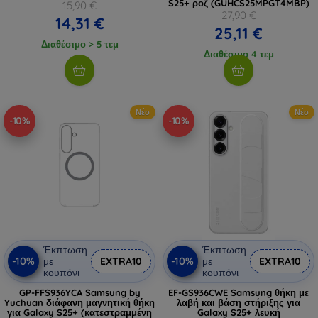
S25+ ροζ (GUHCS25MPGT4MBP)
15,90 €
27,90 €
14,31 €
25,11 €
Διαθέσιμο > 5 τεμ
Διαθέσιμο 4 τεμ
Νέο
Νέο
-10%
-10%
Έκπτωση
Έκπτωση
-10%
-10%
με
EXTRA10
με
EXTRA10
κουπόνι
κουπόνι
GP-FFS936YCA Samsung by
EF-GS936CWE Samsung θήκη με
Yuchuan διάφανη μαγνητική θήκη
λαβή και βάση στήριξης για
για Galaxy S25+ (κατεστραμμένη
Galaxy S25+ λευκή