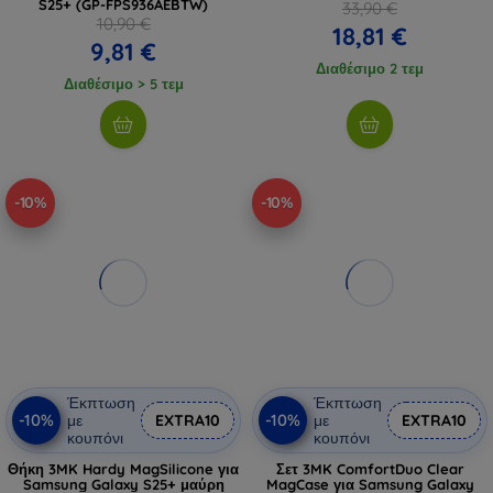
S25+ (GP-FPS936AEBTW)
33,90 €
10,90 €
18,81 €
9,81 €
Διαθέσιμο 2 τεμ
Διαθέσιμο > 5 τεμ
-10%
-10%
Έκπτωση
Έκπτωση
-10%
-10%
με
EXTRA10
με
EXTRA10
κουπόνι
κουπόνι
Θήκη 3MK Hardy MagSilicone για
Σετ 3MK ComfortDuo Clear
Samsung Galaxy S25+ μαύρη
MagCase για Samsung Galaxy