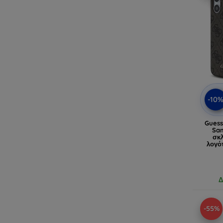
-10
Gues
Sam
σκλ
λογό
(G
Δ
-55%