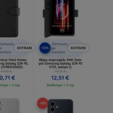
Έκπτωση
Έκπτωση
-10%
ε
EXTRA10
με
EXTRA10
ουπόνι
κουπόνι
tical Field Notes
Θήκη πορτοφόλι 3MK Sam
ng Galaxy S24 FE,
για Samsung Galaxy S24 FE
 (57983123202)
S721, μαύρο ()
11,90 €
13,90 €
0,71 €
12,51 €
έσιμο > 5 τεμ
Διαθέσιμο > 5 τεμ
-10%