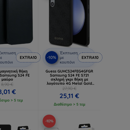
Έκπτωση
Έκπτωση
-10%
ε
EXTRA10
με
EXTRA10
ουπόνι
κουπόνι
 μαγνητική θήκη
Guess GUHCS24FEG4GFGR
 Samsung S24 FE
Samsung S24 FE S721
μαύρο
σκληρή γκρι θήκη με
λογότυπο 4G Metal Gold
8,90 €
(GUHCS24FEG4GFGR)
27,90 €
8,01 €
25,11 €
έσιμο > 5 τεμ
Διαθέσιμο > 5 τεμ
-10%