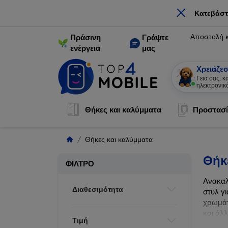
×
Κατεβάστ
Αποστολή 
Πράσινη
Γράψτε
ενέργεια
μας
Χρειάζεσ
Γεια σας, 
ηλεκτρονικ
Θήκες και καλύμματα
Προστασί
Θήκες και καλύμματα
Θήκ
ΦΊΛΤΡΟ
Ανακαλ
Διαθεσιμότητα
στυλ γι
χρωμάτ
και άλ
Τιμή
ζωής τ