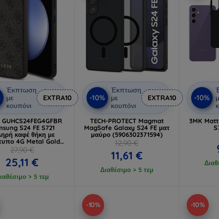
Έκπτωση
Έκπτωση
%
-10%
-10%
με
EXTRA10
με
EXTRA10
μ
κουπόνι
κουπόνι
κ
s GUHCS24FEG4GFBR
TECH-PROTECT Magmat
3MK Matt
sung S24 FE S721
MagSafe Galaxy S24 FE ματ
S
ηρή καφέ θήκη με
μαύρο (5906302371594)
τυπο 4G Metal Gold
12,90 €
UHCS24FEG4GFBR)
27,90 €
11,61 €
25,11 €
Διαθ
Διαθέσιμο > 5 τεμ
ιαθέσιμο > 5 τεμ
-10%
-10%