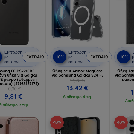
Έκπτωση
Έκπτωση
%
-10%
-10%
με
EXTRA10
με
EXTRA10
μ
κουπόνι
κουπόνι
κ
sung EF-PS721CBE
Θήκη 3MK Armor MagCase
Θήκη Tac
όνη θήκη για Galaxy
για Samsung Galaxy S24 FE
για Samsu
FE μαύρο (φθαρμένη
μαύρη
14,90 €
υασία) (57983127175)
13,42 €
10,90 €
1
9,81 €
Διαθέσιμο 4 τεμ
Διαθ
Διαθέσιμο 2 τεμ
-10%
-10%