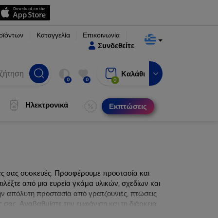
οϊόντων
Καταγγελία
Επικοινωνία
Συνδεθείτε
Καλάθι
0
0
0
Ηλεκτρονικά
Εκπτώσεις
νες σας συσκευές. Προσφέρουμε προστασία και
ιλέξτε από μια ευρεία γκάμα υλικών, σχεδίων και
ην απόλυτη προστασία από γρατζουνιές, πτώσεις
 σας. Αναβαθμίστε την εμφάνιση και τη διάρκεια
ατα.