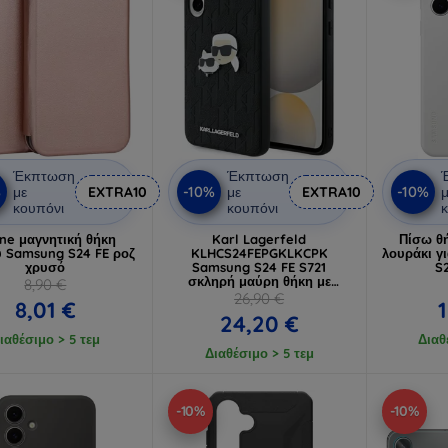
Έκπτωση
Έκπτωση
%
-10%
-10%
με
EXTRA10
με
EXTRA10
μ
κουπόνι
κουπόνι
κ
ine μαγνητική θήκη
Karl Lagerfeld
Πίσω θ
υ Samsung S24 FE ροζ
KLHCS24FEPGKLKCPK
λουράκι γ
χρυσό
Samsung S24 FE S721
S2
σκληρή μαύρη θήκη με
8,90 €
μονόγραμμα
26,90 €
8,01 €
Karl&Choupette Head Pin
24,20 €
(KLHCS24FEPGKLKCPK)
ιαθέσιμο > 5 τεμ
Διαθ
Διαθέσιμο > 5 τεμ
-10%
-10%