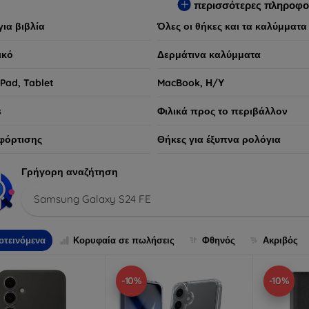
περισσότερες πληροφο
για βιβλία
Όλες οι θήκες και τα καλύμματα
ικό
Δερμάτινα καλύμματα
iPad, Tablet
MacBook, Η/Υ
s
Φιλικά προς το περιβάλλον
φόρτισης
Θήκες για έξυπνα ρολόγια
Γρήγορη αναζήτηση
Samsung Galaxy S24 FE
οτεινόμενα
Κορυφαία σε πωλήσεις
Φθηνός
Ακριβός
-10%
-10%