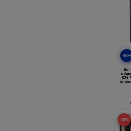
-10
Sam
σιλικ
S24 
συσκε
-10%