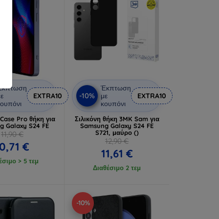
Έκπτωση
Έκπτωση
-10%
ε
EXTRA10
με
EXTRA10
ουπόνι
κουπόνι
Case Pro θήκη για
Σιλικόνη θήκη 3MK Sam για
 Galaxy S24 FE
Samsung Galaxy S24 FE
S721, μαύρο ()
11,90 €
12,90 €
0,71 €
11,61 €
έσιμο > 5 τεμ
Διαθέσιμο 2 τεμ
-10%