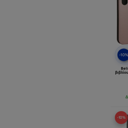
-10
Bel
βιβλίο
Δ
-10%