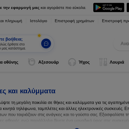
ε την εφαρμογή μας
και αγοράστε πιο εύκολα.
και πληρωμή
Ιστολόγιο
Επιστροφή χρημάτων
Επιστροφή πρ
τε βοήθεια;
καλώς ήρθατε στο
ό μας κατάστημα.
|
α οθόνης
Αξεσουάρ
Ήχος
Λουριά
ες και καλύμματα
ύψτε τη μεγάλη ποικιλία σε θήκες και καλύμματα για τις αγαπημέ
α κινητά τηλέφωνα, ταμπλέτες και άλλες ηλεκτρονικές συσκευές. Επ
ων που ταιριάζουν στις ανάγκες και το γούστο σας. Εξασφαλίστε τ
λες φθορές, ενώ παράλληλα δίνετε ένα μοναδικό ύφος στις συσκευές
ων συσκευών σας με τις κορυφαίες λύσεις μας σε θήκες και καλύμμ