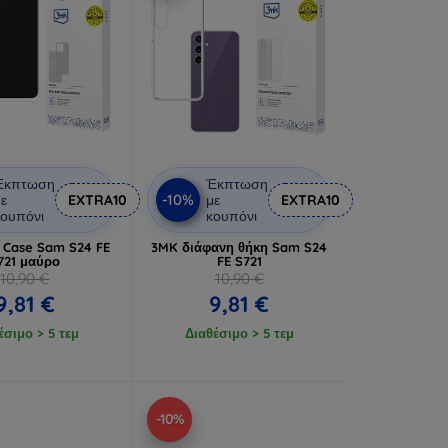
Έκπτωση
Έκπτωση
-10%
ε
EXTRA10
με
EXTRA10
ουπόνι
κουπόνι
 Case Sam S24 FE
3MK διάφανη θήκη Sam S24
721 μαύρο
FE S721
10,90 €
10,90 €
9,81 €
9,81 €
έσιμο > 5 τεμ
Διαθέσιμο > 5 τεμ
-10%