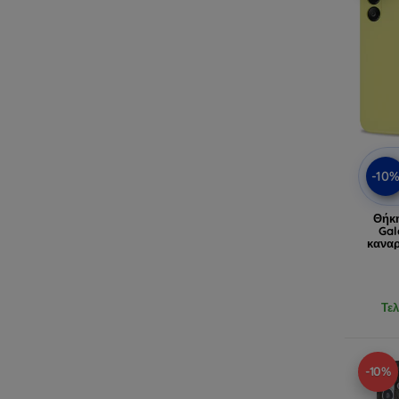
-10
Θήκη
Gal
καναρ
Τελ
-10%