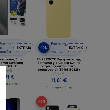
Έκπτωση
Έκπτωση
-10%
ε
EXTRA10
με
EXTRA10
ουπόνι
κουπόνι
ροστασίας 3mk
EF-PS721CYE Θήκη σιλικόνης
ck για Samsung
Samsung για Galaxy S24 FE
laxy S24 FE
κίτρινη (ελαττωματική
συσκευασία) (57983130625)
18,90 €
12,90 €
17,01 €
11,61 €
έσιμο > 5 τεμ
Διαθέσιμο > 5 τεμ
-10%