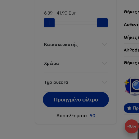
Θήκες 
6.89
-
41.90
Eur
Αυθεντ
Θήκες 
Κατασκευαστής
AirPod
Θήκες 
Χρώμα
Typ puzdra
Προηγμένο φίλτρο
Πρ
Αποτελέσματα
50
-10%