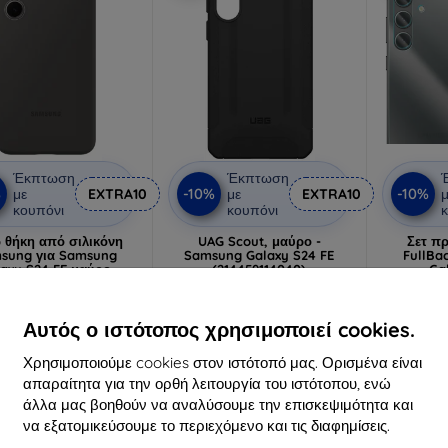
Έκπτωση
Έκπτωση
%
-10%
-10%
με
EXTRA10
με
EXTRA10
μ
κουπόνι
κουπόνι
κ
 θήκη από σιλικόνη
UAG Scout, μαύρο -
Σετ π
sung για Samsung
Samsung Galaxy S24 FE
FullBa
laxy S24 FE μαύρο
(214459114040)
Ga
17,91 €
34,91 €
16,12 €
31,42 €
Αυτός ο ιστότοπος χρησιμοποιεί cookies.
ευταίο τεμάχιο σε
Διαθέσιμο 2 τεμ
Διαθ
απόθεμα
Χρησιμοποιούμε cookies στον ιστότοπό μας. Ορισμένα είναι
απαραίτητα για την ορθή λειτουργία του ιστότοπου, ενώ
άλλα μας βοηθούν να αναλύσουμε την επισκεψιμότητα και
-10%
-10%
να εξατομικεύσουμε το περιεχόμενο και τις διαφημίσεις.