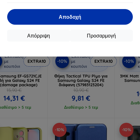
Αποδοχή
Απόρριψη
Προσαρμογή
Έκπτωση
Έκπτωση
%
-10%
-10%
με
EXTRA10
με
EXTRA10
μ
κουπόνι
κουπόνι
κ
Samsung EF-GS721CJE
Θήκη Tactical TPU Plyo για
3MK Matt 
βή για Galaxy S24 FE
Samsung Galaxy S24 FE
Samsung
 (damage package)
διάφανη (57983123204)
15,90 €
10,90 €
1
14,31 €
9,81 €
Διαθ
ιαθέσιμο > 5 τεμ
Διαθέσιμο > 5 τεμ
-10%
-10%