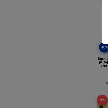
-10
Θήκη 
με λα
γκρι
Δ
-18%