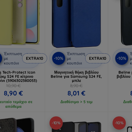
Έκπτωση
Έκπτωση
%
-10%
-10%
με
EXTRA10
με
EXTRA10
μ
κουπόνι
κουπόνι
κ
 Tech-Protect Icon
Μαγνητική θήκη βιβλίου
Beline
axy S24 FE κίτρινο
Beline για Samsung S24 FE,
βιβλίου
ίνι (5906302380053)
μπλε
10,90 €
8,90 €
8,90 €
8,01 €
ευταίο τεμάχιο σε
Διαθέσιμο > 5 τεμ
Διαθ
απόθεμα
-10%
-10%