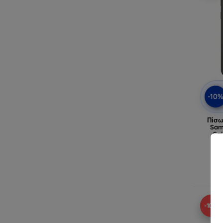
-10
Πίσω
Sam
Ga
Τελ
-10%