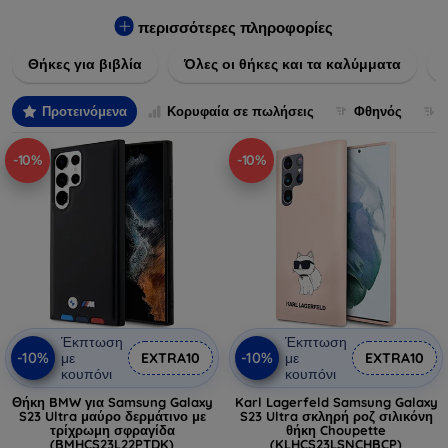
Εξασφαλίστε την απόλυτη προστασία από γρατζουνιές,
πτώσεις και άλλες φθορές, ενώ παράλληλα δίνετε ένα
περισσότερες πληροφορίες
μοναδικό ύφος στις συσκευές σας. Αναβαθμίστε την εμφάνιση
Θήκες για βιβλία
Όλες οι θήκες και τα καλύμματα
και τη διάρκεια ζωής των συσκευών σας με τις κορυφαίες
λύσεις μας σε θήκες και καλύμματα.
Προτεινόμενα
Κορυφαία σε πωλήσεις
Φθηνός
-10%
-10%
Έκπτωση
Έκπτωση
-10%
-10%
με
EXTRA10
με
EXTRA10
κουπόνι
κουπόνι
Θήκη BMW για Samsung Galaxy
Karl Lagerfeld Samsung Galaxy
S23 Ultra μαύρο δερμάτινο με
S23 Ultra σκληρή ροζ σιλικόνη
τρίχρωμη σφραγίδα
θήκη Choupette
(BMHCS23L22PTDK)
(KLHCS23LSNCHBCP)