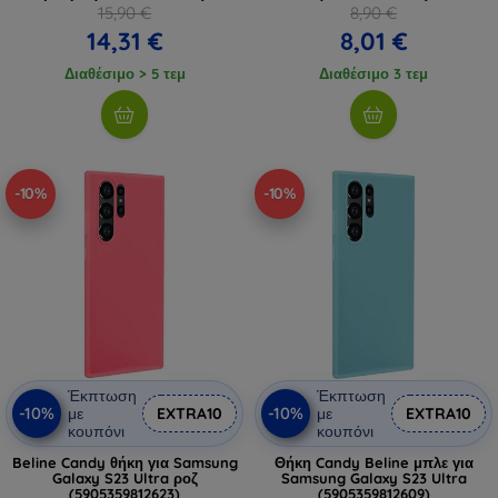
15,90 €
8,90 €
14,31 €
8,01 €
Διαθέσιμο > 5 τεμ
Διαθέσιμο 3 τεμ
-10%
-10%
Έκπτωση
Έκπτωση
-10%
-10%
με
EXTRA10
με
EXTRA10
κουπόνι
κουπόνι
Beline Candy θήκη για Samsung
Θήκη Candy Beline μπλε για
Galaxy S23 Ultra ροζ
Samsung Galaxy S23 Ultra
(5905359812623)
(5905359812609)