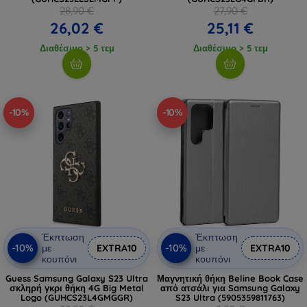
28,90 €
27,90 €
26,02 €
25,11 €
Διαθέσιμο > 5 τεμ
Διαθέσιμο > 5 τεμ
-10%
-10%
Έκπτωση
Έκπτωση
-10%
-10%
με
EXTRA10
με
EXTRA10
κουπόνι
κουπόνι
Guess Samsung Galaxy S23 Ultra
Μαγνητική θήκη Beline Book Case
σκληρή γκρι θήκη 4G Big Metal
από ατσάλι για Samsung Galaxy
Logo (GUHCS23L4GMGGR)
S23 Ultra (5905359811763)