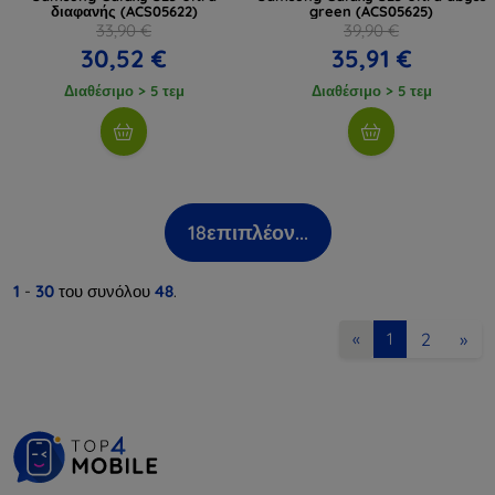
διαφανής (ACS05622)
green (ACS05625)
33,90 €
39,90 €
30,52 €
35,91 €
Διαθέσιμο > 5 τεμ
Διαθέσιμο > 5 τεμ
18
επιπλέον...
1
-
30
του συνόλου
48
.
2
»
«
1