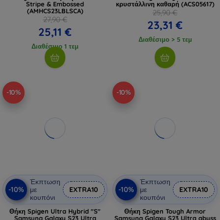
Stripe & Embossed
κρυστάλλινη καθαρή (ACS05617)
(AMHCS23LBLSCA)
25,90 €
27,90 €
23,31 €
25,11 €
Διαθέσιμο > 5 τεμ
Διαθέσιμο 1 τεμ
-10%
-10%
Έκπτωση
Έκπτωση
-10%
-10%
με
EXTRA10
με
EXTRA10
κουπόνι
κουπόνι
Θήκη Spigen Ultra Hybrid "S"
Θήκη Spigen Tough Armor
Samsung Galaxy S23 Ultra
Samsung Galaxy S23 Ultra abyss