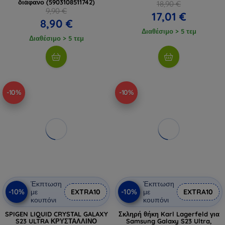
διάφανο (5903108511742)
18,90 €
9,90 €
17,01 €
8,90 €
Διαθέσιμο > 5 τεμ
Διαθέσιμο > 5 τεμ
-10%
-10%
Έκπτωση
Έκπτωση
-10%
-10%
με
EXTRA10
με
EXTRA10
κουπόνι
κουπόνι
SPIGEN LIQUID CRYSTAL GALAXY
Σκληρή θήκη Karl Lagerfeld για
S23 ULTRA ΚΡΥΣΤΑΛΛΙΝΟ
Samsung Galaxy S23 Ultra,