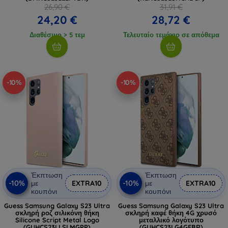
26,90 €
31,91 €
24,20 €
28,72 €
Διαθέσιμο > 5 τεμ
Τελευταίο τεμάχιο σε απόθεμα
-10%
-10%
Έκπτωση
Έκπτωση
-10%
-10%
με
EXTRA10
με
EXTRA10
κουπόνι
κουπόνι
Guess Samsung Galaxy S23 Ultra
Guess Samsung Galaxy S23 Ultra
σκληρή ροζ σιλικόνη θήκη
σκληρή καφέ θήκη 4G χρυσό
Silicone Script Metal Logo
μεταλλικό λογότυπο
(GUHCS23LLSLMGPP)
(GUHCS23LG4GFBR)