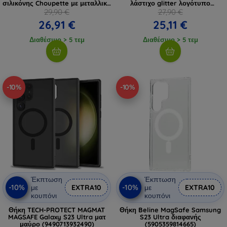
σιλικόνης Choupette με μεταλλικό
λάστιχο glitter λογότυπο
καρφί (KLHCS23LSMHCNPK)
(KLHCS23L3DMBKCK)
29,90 €
27,90 €
26,91 €
25,11 €
Διαθέσιμο > 5 τεμ
Διαθέσιμο > 5 τεμ
-10%
-10%
Έκπτωση
Έκπτωση
-10%
-10%
με
EXTRA10
με
EXTRA10
κουπόνι
κουπόνι
Θήκη TECH-PROTECT MAGMAT
Θήκη Beline MagSafe Samsung
MAGSAFE Galaxy S23 Ultra ματ
S23 Ultra διαφανής
μαύρο (9490713932490)
(5905359814665)