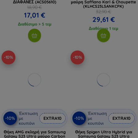
ΔΙΑΦΑΝΕΣ (ACS05610)
μαύρη Saffiano Karl & Choupette
(KLHCS23LSANKCPK)
18,90 €
32,90 €
17,01 €
29,61 €
Διαθέσιμο > 5 τεμ
Διαθέσιμο 1 τεμ
-10%
-10%
Έκπτωση
Έκπτωση
-10%
-10%
με
EXTRA10
με
EXTRA10
κουπόνι
κουπόνι
Θήκη AMG σκληρή για Samsung
Θήκη Spigen Ultra Hybrid για
Galaxy S23 Ultra μαύρο Carbon
Samsung Galaxy S23 Ultra