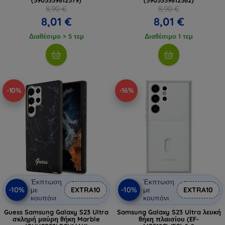
8,90 €
8,90 €
8,01 €
8,01 €
Διαθέσιμο > 5 τεμ
Διαθέσιμο 1 τεμ
-10%
-16%
Έκπτωση
Έκπτωση
-10%
-10%
με
EXTRA10
με
EXTRA10
κουπόνι
κουπόνι
Guess Samsung Galaxy S23 Ultra
Samsung Galaxy S23 Ultra λευκή
σκληρή μαύρη θήκη Marble
θήκη πλαισίου (EF-