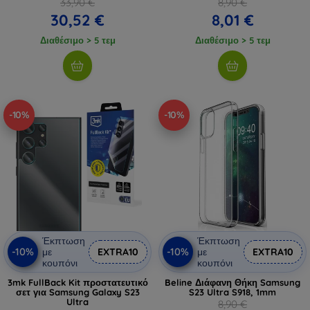
33,90 €
8,90 €
30,52 €
8,01 €
Διαθέσιμο > 5 τεμ
Διαθέσιμο > 5 τεμ
-10%
-10%
Έκπτωση
Έκπτωση
-10%
-10%
με
EXTRA10
με
EXTRA10
κουπόνι
κουπόνι
3mk FullBack Kit προστατευτικό
Beline Διάφανη Θήκη Samsung
σετ για Samsung Galaxy S23
S23 Ultra S918, 1mm
Ultra
8,90 €