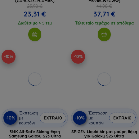
(GUHCS23LPCUMAK)
MS918CWEGWW)
25,90 €
44,90 €
23,31 €
37,71 €
Διαθέσιμο > 5 τεμ
Τελευταίο τεμάχιο σε απόθεμα
-10%
-10%
Έκπτωση
Έκπτωση
-10%
-10%
με
EXTRA10
με
EXTRA10
κουπόνι
κουπόνι
3MK All-Safe Skinny θήκη
SPIGEN Liquid Air ματ μαύρη θήκη
Samsung Galaxy S23 Ultra
για Galaxy S23 Ultra