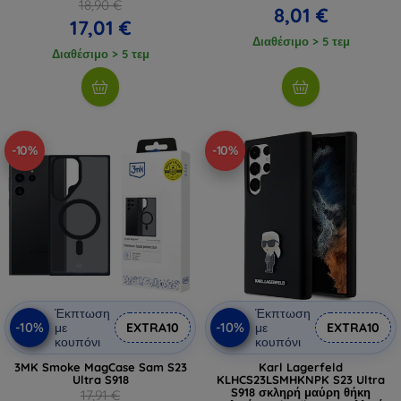
18,90 €
8,01 €
17,01 €
Διαθέσιμο > 5 τεμ
Διαθέσιμο > 5 τεμ
-10%
-10%
Έκπτωση
Έκπτωση
-10%
-10%
με
EXTRA10
με
EXTRA10
κουπόνι
κουπόνι
3MK Smoke MagCase Sam S23
Karl Lagerfeld
Ultra S918
KLHCS23LSMHKNPK S23 Ultra
S918 σκληρή μαύρη θήκη
17,91 €