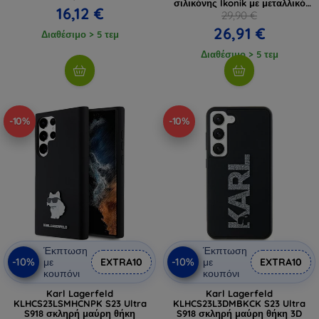
σιλικόνης Ikonik με μεταλλικό
16,12 €
καρφί (KLHCS23LSMHKNPK)
29,90 €
26,91 €
Διαθέσιμο > 5 τεμ
Διαθέσιμο > 5 τεμ
-10%
-10%
Έκπτωση
Έκπτωση
-10%
-10%
με
EXTRA10
με
EXTRA10
κουπόνι
κουπόνι
Karl Lagerfeld
Karl Lagerfeld
KLHCS23LSMHCNPK S23 Ultra
KLHCS23L3DMBKCK S23 Ultra
S918 σκληρή μαύρη θήκη
S918 σκληρή μαύρη θήκη 3D