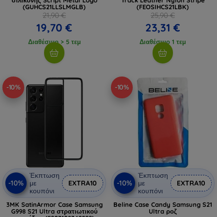
(GUHCS21LLSLMGLB)
(FEOSIHCS21LBK)
21,90 €
25,90 €
19,70 €
23,31 €
Διαθέσιμο > 5 τεμ
Διαθέσιμο 1 τεμ
-10%
-10%
Έκπτωση
Έκπτωση
-10%
-10%
με
EXTRA10
με
EXTRA10
κουπόνι
κουπόνι
3MK SatinArmor Case Samsung
Beline Case Candy Samsung S21
G998 S21 Ultra στρατιωτικού
Ultra ροζ