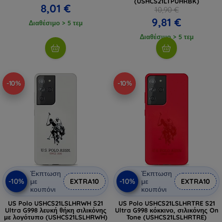
(USHCS21LTPUHRBK)
8,01 €
10,90 €
9,81 €
Διαθέσιμο > 5 τεμ
Διαθέσιμο > 5 τεμ
-10%
-10%
Έκπτωση
Έκπτωση
-10%
-10%
με
EXTRA10
με
EXTRA10
κουπόνι
κουπόνι
US Polo USHCS21LSLHRWH S21
US Polo USHCS21LSLHRTRE S21
Ultra G998 λευκή θήκη σιλικόνης
Ultra G998 κόκκινο, σιλικόνης On
με λογότυπο (USHCS21LSLHRWH)
Tone (USHCS21LSLHRTRE)