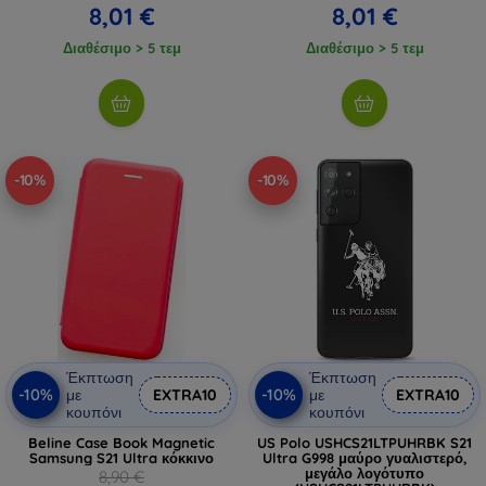
8,01 €
8,01 €
Διαθέσιμο > 5 τεμ
Διαθέσιμο > 5 τεμ
-10%
-10%
Έκπτωση
Έκπτωση
-10%
-10%
με
EXTRA10
με
EXTRA10
κουπόνι
κουπόνι
Beline Case Book Magnetic
US Polo USHCS21LTPUHRBK S21
Samsung S21 Ultra κόκκινο
Ultra G998 μαύρο γυαλιστερό,
μεγάλο λογότυπο
8,90 €