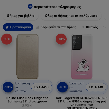
Εξασφαλίστε την απόλυτη προστασία από γρατζουνιές,
πτώσεις και άλλες φθορές, ενώ παράλληλα δίνετε ένα
περισσότερες πληροφορίες
μοναδικό ύφος στις συσκευές σας. Αναβαθμίστε την εμφάνιση
Θήκες για βιβλία
Όλες οι θήκες και τα καλύμματα
και τη διάρκεια ζωής των συσκευών σας με τις κορυφαίες
λύσεις μας σε θήκες και καλύμματα.
Προτεινόμενα
Κορυφαία σε πωλήσεις
Φθηνός
-10%
-10%
Έκπτωση
Έκπτωση
-10%
-10%
με
EXTRA10
με
EXTRA10
κουπόνι
κουπόνι
Beline Case Book Magnetic
Karl Lagerfeld KLHCS21LCFNRCPI
Samsung S21 Ultra χρυσό
S21 Ultra G998 σκληρή θήκη ροζ
Choupette Fun
8,90 €
(KLHCS21LCFNRCPI)