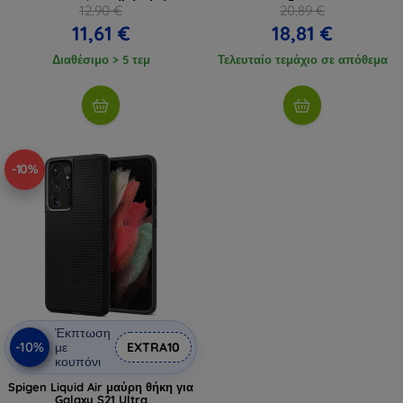
12,90 €
20,89 €
11,61 €
18,81 €
Διαθέσιμο > 5 τεμ
Τελευταίο τεμάχιο σε απόθεμα
-10%
Έκπτωση
-10%
με
EXTRA10
κουπόνι
Spigen Liquid Air μαύρη θήκη για
Galaxy S21 Ultra