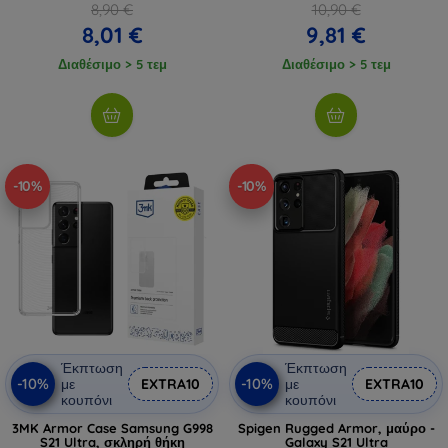
8,90 €
10,90 €
8,01 €
9,81 €
Διαθέσιμο > 5 τεμ
Διαθέσιμο > 5 τεμ
-10%
-10%
Έκπτωση
Έκπτωση
-10%
-10%
με
EXTRA10
με
EXTRA10
κουπόνι
κουπόνι
3MK Armor Case Samsung G998
Spigen Rugged Armor, μαύρο -
S21 Ultra, σκληρή θήκη
Galaxy S21 Ultra