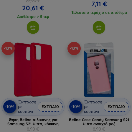
22,90 €
7,11 €
20,61 €
Τελευταίο τεμάχιο σε απόθεμα
Διαθέσιμο > 5 τεμ
-10%
-10%
Έκπτωση
Έκπτωση
-10%
-10%
με
EXTRA10
με
EXTRA10
κουπόνι
κουπόνι
Θήκη Beline σιλικόνης για
Beline Case Candy Samsung S21
Samsung S21 Ultra, κόκκινη
Ultra ανοιχτό ροζ
8,90 €
8,90 €