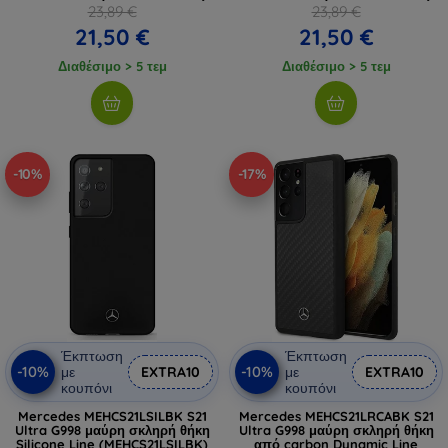
23,89 €
23,89 €
21,50 €
21,50 €
Διαθέσιμο > 5 τεμ
Διαθέσιμο > 5 τεμ
-10%
-17%
Έκπτωση
Έκπτωση
-10%
-10%
με
EXTRA10
με
EXTRA10
κουπόνι
κουπόνι
Mercedes MEHCS21LSILBK S21
Mercedes MEHCS21LRCABK S21
Ultra G998 μαύρη σκληρή θήκη
Ultra G998 μαύρη σκληρή θήκη
Silicone Line (MEHCS21LSILBK)
από carbon Dynamic Line