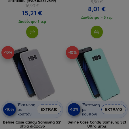
επιπέδου (5903108342599)
8,90 €
16,90 €
8,01 €
15,21 €
Διαθέσιμο > 5 τεμ
Διαθέσιμο 1 τεμ
-10%
-10%
Έκπτωση
Έκπτωση
-10%
-10%
με
EXTRA10
με
EXTRA10
κουπόνι
κουπόνι
Beline Case Candy Samsung S21
Beline Case Candy Samsung S21
Ultra διάφανο
Ultra μπλε