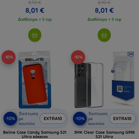
8,90 €
8,90 €
8,01 €
8,01 €
Διαθέσιμο > 5 τεμ
Διαθέσιμο > 5 τεμ
-10%
-10%
Έκπτωση
Έκπτωση
-10%
-10%
με
EXTRA10
με
EXTRA10
κουπόνι
κουπόνι
Beline Case Candy Samsung S21
3MK Clear Case Samsung G998
Ultra κόκκινο
S21 Ultra