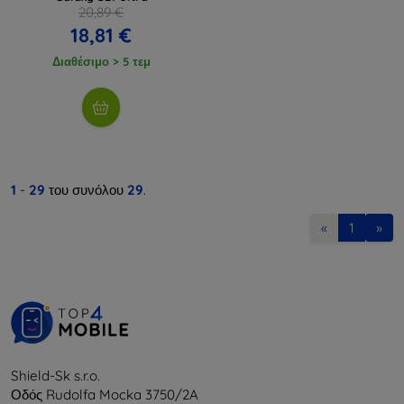
20,89 €
18,81 €
Διαθέσιμο > 5 τεμ
1
-
29
του συνόλου
29
.
«
1
»
Shield-Sk s.r.o.
Οδός Rudolfa Mocka 3750/2A