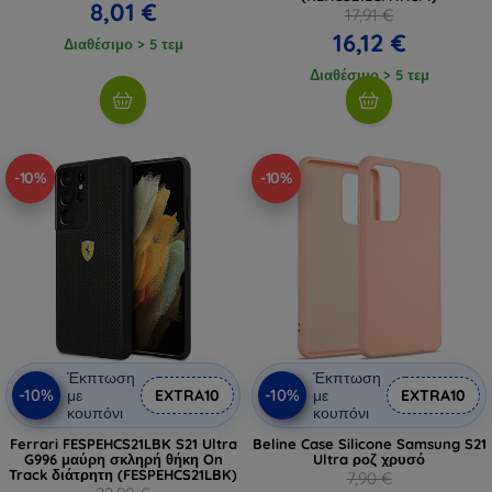
8,01 €
17,91 €
16,12 €
Διαθέσιμο > 5 τεμ
Διαθέσιμο > 5 τεμ
-10%
-10%
Έκπτωση
Έκπτωση
-10%
-10%
με
EXTRA10
με
EXTRA10
κουπόνι
κουπόνι
Ferrari FESPEHCS21LBK S21 Ultra
Beline Case Silicone Samsung S21
G996 μαύρη σκληρή θήκη On
Ultra ροζ χρυσό
Track διάτρητη (FESPEHCS21LBK)
7,90 €