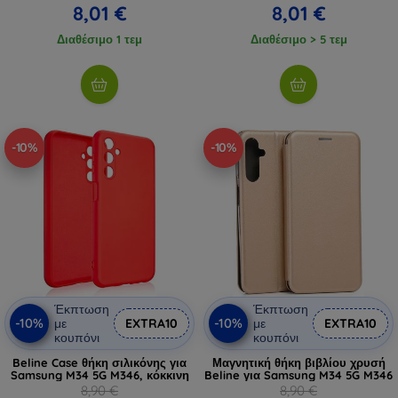
8,01 €
8,01 €
Διαθέσιμο 1 τεμ
Διαθέσιμο > 5 τεμ
-10%
-10%
Έκπτωση
Έκπτωση
-10%
-10%
με
EXTRA10
με
EXTRA10
κουπόνι
κουπόνι
Beline Case θήκη σιλικόνης για
Μαγνητική θήκη βιβλίου χρυσή
Samsung M34 5G M346, κόκκινη
Beline για Samsung M34 5G M346
8,90 €
8,90 €