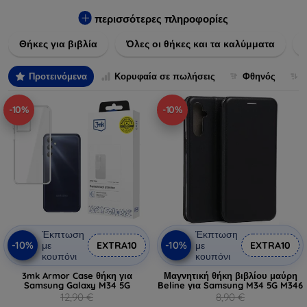
Εξασφαλίστε την απόλυτη προστασία από γρατζουνιές,
πτώσεις και άλλες φθορές, ενώ παράλληλα δίνετε ένα
περισσότερες πληροφορίες
μοναδικό ύφος στις συσκευές σας. Αναβαθμίστε την εμφάνιση
Θήκες για βιβλία
Όλες οι θήκες και τα καλύμματα
και τη διάρκεια ζωής των συσκευών σας με τις κορυφαίες
λύσεις μας σε θήκες και καλύμματα.
Προτεινόμενα
Κορυφαία σε πωλήσεις
Φθηνός
-10%
-10%
Έκπτωση
Έκπτωση
-10%
-10%
με
EXTRA10
με
EXTRA10
κουπόνι
κουπόνι
3mk Armor Case θήκη για
Μαγνητική θήκη βιβλίου μαύρη
Samsung Galaxy M34 5G
Beline για Samsung M34 5G M346
12,90 €
8,90 €