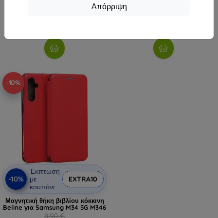
8,90 €
8,90 €
Απόρριψη
8,01 €
8,01 €
Διαθέσιμο > 5 τεμ
Διαθέσιμο > 5 τεμ
-10%
Έκπτωση
-10%
με
EXTRA10
κουπόνι
Μαγνητική θήκη βιβλίου κόκκινη
Beline για Samsung M34 5G M346
8,90 €