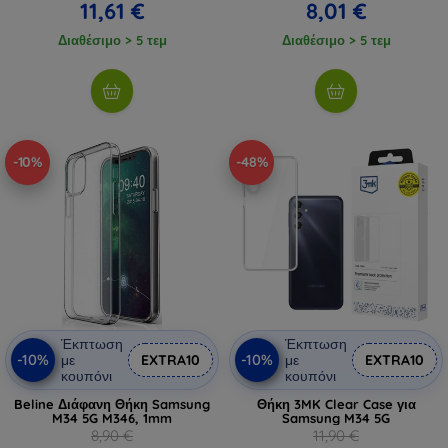
11,61 €
8,01 €
Διαθέσιμο > 5 τεμ
Διαθέσιμο > 5 τεμ
-10%
-48%
Έκπτωση
Έκπτωση
-10%
-10%
με
EXTRA10
με
EXTRA10
κουπόνι
κουπόνι
Beline Διάφανη Θήκη Samsung
Θήκη 3MK Clear Case για
M34 5G M346, 1mm
Samsung M34 5G
8,90 €
11,90 €