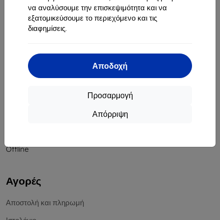
να αναλύσουμε την επισκεψιμότητα και να
Αριθμός Μητρώου Εταιρείας:
46701494
εξατομικεύσουμε το περιεχόμενο και τις
ΑΦΜ ΦΠΑ:
SK2023549671
διαφημίσεις.
Επικοινωνία
Αποδοχή
info@top4mobile.eu
Γράψτε μας
Προσαρμογή
Δευτέρα έως Παρασκευή:
Απόρριψη
Online
8:00 - 16:00
Σάββατο και Κυριακή:
Offline
Αγορές
Αποστολή και πληρωμή