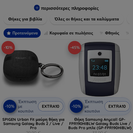
Εξασφαλίστε την απόλυτη προστασία από γρατζουνιές,
πτώσεις και άλλες φθορές, ενώ παράλληλα δίνετε ένα
περισσότερες πληροφορίες
μοναδικό ύφος στις συσκευές σας. Αναβαθμίστε την εμφάνιση
Θήκες για βιβλία
Όλες οι θήκες και τα καλύμματα
και τη διάρκεια ζωής των συσκευών σας με τις κορυφαίες
λύσεις μας σε θήκες και καλύμματα.
Προτεινόμενα
Κορυφαία σε πωλήσεις
Φθηνός
-10%
-45%
Έκπτωση
Έκπτωση
-10%
-10%
με
EXTRA10
με
EXTRA10
κουπόνι
κουπόνι
SPIGEN Urban Fit μαύρη θήκη για
Θήκη Samsung Anycall GP-
Samsung Galaxy Buds 2 / Live /
FPR190HIBLW Galaxy Buds Live /
Pro
Buds Pro μπλε (GP-FPR190HIBLW)
29,90 €
33,90 €