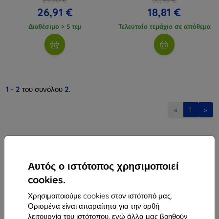
26,91 €
18,81 €
Διαθέσιμο > 5 τεμ
Τελευταίο τεμάχιο σε απόθεμα
1
-
2
του συνόλου
2
.
«
1
»
Αυτός ο ιστότοπος χρησιμοποιεί
cookies.
Shield-Sk s.r.o.
Χρησιμοποιούμε cookies στον ιστότοπό μας.
Οδός Rudolfa Mocka 3750/2A
Ορισμένα είναι απαραίτητα για την ορθή
841 04 Bratislava
λειτουργία του ιστότοπου, ενώ άλλα μας βοηθούν