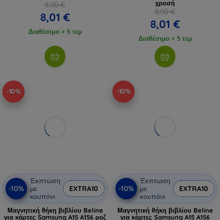
χρυσή
8,90 €
8,90 €
8,01 €
8,01 €
Διαθέσιμο > 5 τεμ
Διαθέσιμο > 5 τεμ
-10%
-10%
Έκπτωση
Έκπτωση
-10%
-10%
με
EXTRA10
με
EXTRA10
κουπόνι
κουπόνι
Μαγνητική θήκη βιβλίου Beline
Μαγνητική θήκη βιβλίου Beline
για κάρτες Samsung A15 A156 ροζ
για κάρτες Samsung A15 A156