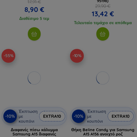
95198)
17,91 €
29,90 €
8,90 €
13,42 €
Διαθέσιμο 5 τεμ
Τελευταίο τεμάχιο σε απόθεμα
-55%
-10%
Έκπτωση
Έκπτωση
-10%
-10%
με
EXTRA10
με
EXTRA10
κουπόνι
κουπόνι
Διαφανές πίσω κάλυμμα
Θήκη Beline Candy για Samsung
Samsung A15 διαφανές
A15 A156 ανοιχτό ροζ