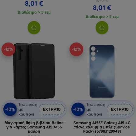
8,01 €
8,01 €
Διαθέσιμο > 5 τεμ
Διαθέσιμο > 5 τεμ
-10%
-10%
Έκπτωση
Έκπτωση
-10%
-10%
με
EXTRA10
με
EXTRA10
κουπόνι
κουπόνι
Μαγνητική θήκη βιβλίου Beline
Samsung A155F Galaxy A15 4G
για κάρτες Samsung A15 A156
πίσω κάλυμμα μπλε (Service
μαύρη
Pack) (57983129949)