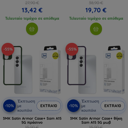
27,90 €
38,90 €
13,42 €
19,70 €
Τελευταίο τεμάχιο σε απόθεμα
Τελευταίο τεμάχιο σε απόθεμα
-55%
-55%
Έκπτωση
Έκπτωση
-10%
-10%
με
EXTRA10
με
EXTRA10
κουπόνι
κουπόνι
3MK Satin Armor Case+ Sam A15
3MK Satin Armor Case+ θήκη
5G πράσινο
Sam A15 5G μωβ
15,90 €
15,90 €