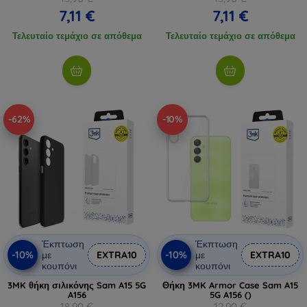
7,11 €
7,11 €
Τελευταίο τεμάχιο σε απόθεμα
Τελευταίο τεμάχιο σε απόθεμα
-62%
-10%
Έκπτωση
Έκπτωση
-10%
-10%
με
EXTRA10
με
EXTRA10
κουπόνι
κουπόνι
3MK θήκη σιλικόνης Sam A15 5G
Θήκη 3MK Armor Case Sam A15
A156
5G A156 ()
18,90 €
12,90 €