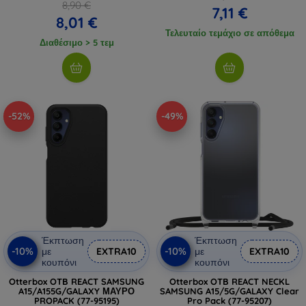
8,90 €
7,11 €
8,01 €
Τελευταίο τεμάχιο σε απόθεμα
Διαθέσιμο > 5 τεμ
-52%
-49%
Έκπτωση
Έκπτωση
-10%
-10%
με
EXTRA10
με
EXTRA10
κουπόνι
κουπόνι
Otterbox OTB REACT SAMSUNG
Otterbox OTB REACT NECKL
A15/A155G/GALAXY ΜΑΥΡΟ
SAMSUNG A15/5G/GALAXY Clear
PROPACK (77-95195)
Pro Pack (77-95207)