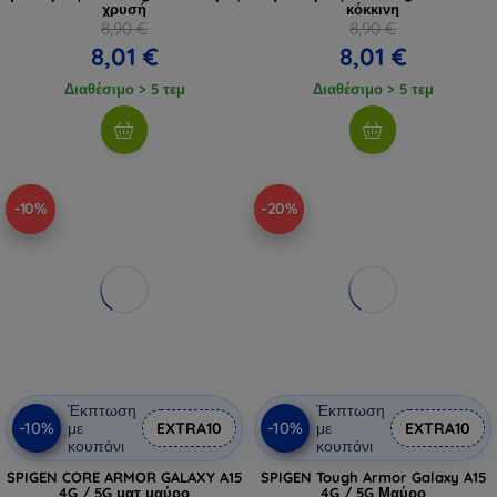
χρυσή
κόκκινη
8,90 €
8,90 €
8,01 €
8,01 €
Διαθέσιμο > 5 τεμ
Διαθέσιμο > 5 τεμ
-10%
-20%
Έκπτωση
Έκπτωση
-10%
-10%
με
EXTRA10
με
EXTRA10
κουπόνι
κουπόνι
SPIGEN CORE ARMOR GALAXY A15
SPIGEN Tough Armor Galaxy A15
4G / 5G ματ μαύρο
4G / 5G Μαύρο