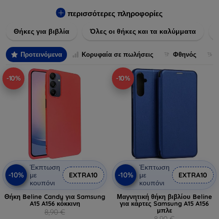
Εξασφαλίστε την απόλυτη προστασία από γρατζουνιές,
πτώσεις και άλλες φθορές, ενώ παράλληλα δίνετε ένα
περισσότερες πληροφορίες
μοναδικό ύφος στις συσκευές σας. Αναβαθμίστε την εμφάνιση
Θήκες για βιβλία
Όλες οι θήκες και τα καλύμματα
και τη διάρκεια ζωής των συσκευών σας με τις κορυφαίες
λύσεις μας σε θήκες και καλύμματα.
Προτεινόμενα
Κορυφαία σε πωλήσεις
Φθηνός
-10%
-10%
Έκπτωση
Έκπτωση
-10%
-10%
με
EXTRA10
με
EXTRA10
κουπόνι
κουπόνι
Θήκη Beline Candy για Samsung
Μαγνητική θήκη βιβλίου Beline
A15 A156 κόκκινη
για κάρτες Samsung A15 A156
μπλε
8,90 €
8,90 €