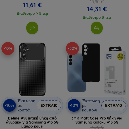
15,90 €
11,61 €
14,31 €
Διαθέσιμο > 5 τεμ
Διαθέσιμο 3 τεμ
-10%
-52%
Έκπτωση
Έκπτωση
-10%
-10%
με
EXTRA10
με
EXTRA10
κουπόνι
κουπόνι
Beline Ανθεκτική θήκη από
3MK Matt Case Pro θήκη για
άνθρακα για Samsung A15 5G
Samsung Galaxy A15 5G
μαύρο κουτί
14,90 €