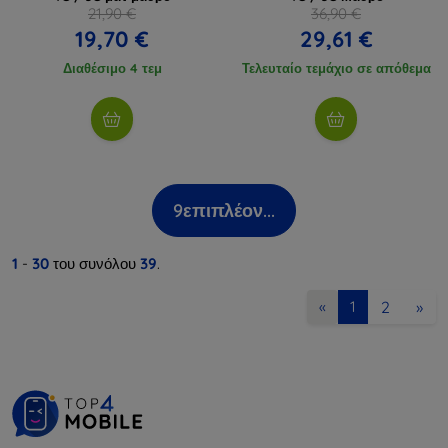
21,90 €
36,90 €
19,70 €
29,61 €
Διαθέσιμο 4 τεμ
Τελευταίο τεμάχιο σε απόθεμα
9
επιπλέον...
1
-
30
του συνόλου
39
.
2
»
«
1