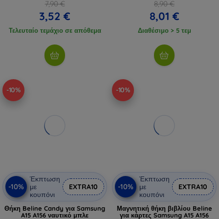
7,90 €
8,90 €
3,52 €
8,01 €
Τελευταίο τεμάχιο σε απόθεμα
Διαθέσιμο > 5 τεμ
-10%
-10%
Έκπτωση
Έκπτωση
-10%
-10%
με
EXTRA10
με
EXTRA10
κουπόνι
κουπόνι
Θήκη Beline Candy για Samsung
Μαγνητική θήκη βιβλίου Beline
A15 A156 ναυτικό μπλε
για κάρτες Samsung A15 A156