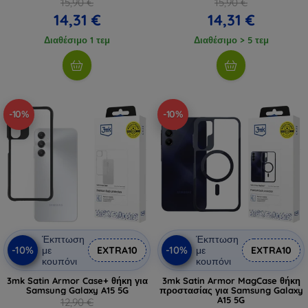
15,90 €
15,90 €
14,31 €
14,31 €
Διαθέσιμο 1 τεμ
Διαθέσιμο > 5 τεμ
-10%
-10%
Έκπτωση
Έκπτωση
-10%
-10%
με
EXTRA10
με
EXTRA10
κουπόνι
κουπόνι
3mk Satin Armor Case+ θήκη για
3mk Satin Armor MagCase θήκη
Samsung Galaxy A15 5G
προστασίας για Samsung Galaxy
A15 5G
12,90 €