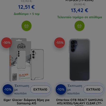
13,90 €
29,90 €
12,51 €
13,42 €
Διαθέσιμο > 5 τεμ
Τελευταίο τεμάχιο σε απόθεμα
-50%
-55%
Έκπτωση
Έκπτωση
-10%
-10%
με
EXTRA10
με
EXTRA10
κουπόνι
κουπόνι
Eiger Glacier διάφανη θήκη για
Otterbox OTB REACT SAMSUNG
Samsung A15
A15/A155G/GALAXY CLEAR (77-