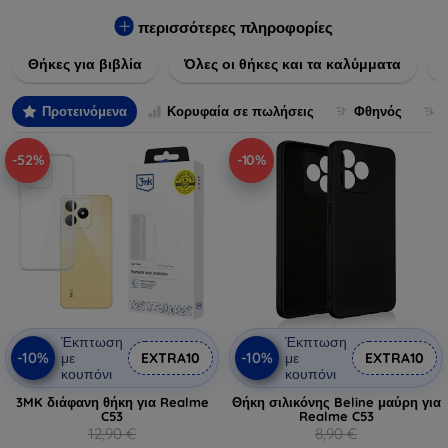
Εξασφαλίστε την απόλυτη προστασία από γρατζουνιές,
πτώσεις και άλλες φθορές, ενώ παράλληλα δίνετε ένα
περισσότερες πληροφορίες
μοναδικό ύφος στις συσκευές σας. Αναβαθμίστε την εμφάνιση
Θήκες για βιβλία
Όλες οι θήκες και τα καλύμματα
και τη διάρκεια ζωής των συσκευών σας με τις κορυφαίες
λύσεις μας σε θήκες και καλύμματα.
Προτεινόμενα
Κορυφαία σε πωλήσεις
Φθηνός
-52%
-10%
Έκπτωση
Έκπτωση
-10%
-10%
με
EXTRA10
με
EXTRA10
κουπόνι
κουπόνι
3MK διάφανη θήκη για Realme
Θήκη σιλικόνης Beline μαύρη για
C53
Realme C53
12,90 €
8,90 €