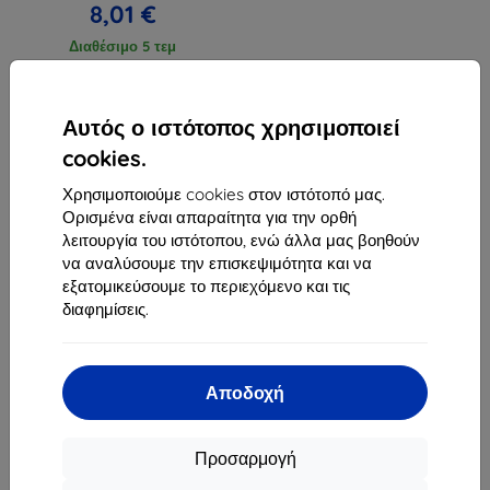
8,01 €
Διαθέσιμο 5 τεμ
Αυτός ο ιστότοπος χρησιμοποιεί
cookies.
Χρησιμοποιούμε cookies στον ιστότοπό μας.
1
-
3
του συνόλου
3
.
Ορισμένα είναι απαραίτητα για την ορθή
λειτουργία του ιστότοπου, ενώ άλλα μας βοηθούν
«
1
»
να αναλύσουμε την επισκεψιμότητα και να
εξατομικεύσουμε το περιεχόμενο και τις
διαφημίσεις.
Αποδοχή
Shield-Sk s.r.o.
Οδός Rudolfa Mocka 3750/2A
Προσαρμογή
841 04 Bratislava