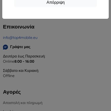
Απόρριψη
Αριθμός Μητρώου Εταιρείας:
46701494
ΑΦΜ ΦΠΑ:
SK2023549671
Επικοινωνία
info@top4mobile.eu
Γράψτε μας
Δευτέρα έως Παρασκευή:
Online
8:00 - 16:00
Σάββατο και Κυριακή:
Offline
Αγορές
Αποστολή και πληρωμή