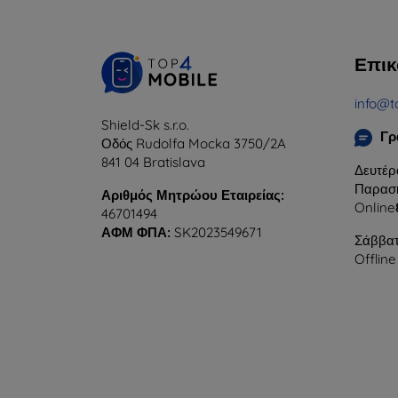
Επικ
info@t
Shield-Sk s.r.o.
Γρ
Οδός Rudolfa Mocka 3750/2A
841 04 Bratislava
Δευτέρ
Παρασκ
Αριθμός Μητρώου Εταιρείας:
Online
46701494
ΑΦΜ ΦΠΑ:
SK2023549671
Σάββατ
Offline