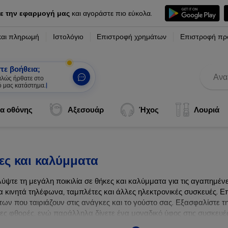
ε την εφαρμογή μας
και αγοράστε πιο εύκολα.
και πληρωμή
Ιστολόγιο
Επιστροφή χρημάτων
Επιστροφή πρ
τε βοήθεια;
καλώς ήρθατε στο
ό μας κατάστημα.
|
α οθόνης
Αξεσουάρ
Ήχος
Λουριά
ες και καλύμματα
ύψτε τη μεγάλη ποικιλία σε θήκες και καλύμματα για τις αγαπημέ
α κινητά τηλέφωνα, ταμπλέτες και άλλες ηλεκτρονικές συσκευές. Επ
ων που ταιριάζουν στις ανάγκες και το γούστο σας. Εξασφαλίστε τ
λες φθορές, ενώ παράλληλα δίνετε ένα μοναδικό ύφος στις συσκευές
ων συσκευών σας με τις κορυφαίες λύσεις μας σε θήκες και καλύμμ