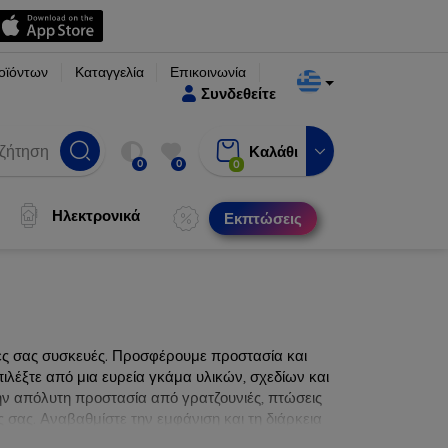
οϊόντων
Καταγγελία
Επικοινωνία
Συνδεθείτε
Καλάθι
0
0
0
Ηλεκτρονικά
Εκπτώσεις
νες σας συσκευές. Προσφέρουμε προστασία και
ιλέξτε από μια ευρεία γκάμα υλικών, σχεδίων και
ην απόλυτη προστασία από γρατζουνιές, πτώσεις
 σας. Αναβαθμίστε την εμφάνιση και τη διάρκεια
ατα.