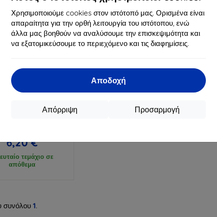
Χρησιμοποιούμε cookies στον ιστότοπό μας. Ορισμένα είναι
απαραίτητα για την ορθή λειτουργία του ιστότοπου, ενώ
άλλα μας βοηθούν να αναλύσουμε την επισκεψιμότητα και
να εξατομικεύσουμε το περιεχόμενο και τις διαφημίσεις.
Αποδοχή
Έκπτωση
%
με
EXTRA10
κουπόνι
Απόρριψη
Προσαρμογή
κη 3MK για Realme 15
/15 Pro 5G μαύρη
9,90 €
6,20 €
ευταίο τεμάχιο σε
απόθεμα
υ συνόλου
1
.