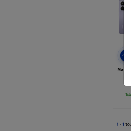
-10
Ματ θή
5G
Τελ
1
-
1
το