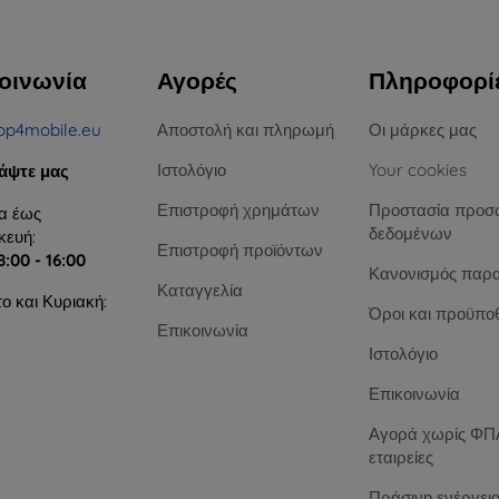
οινωνία
Αγορές
Πληροφορί
op4mobile.eu
Αποστολή και πληρωμή
Οι μάρκες μας
Ιστολόγιο
Your cookies
άψτε μας
Επιστροφή χρημάτων
Προστασία προσ
α έως
δεδομένων
ευή:
Επιστροφή προϊόντων
8:00 - 16:00
Κανονισμός παρ
Καταγγελία
ο και Κυριακή:
Όροι και προϋπο
Επικοινωνία
Ιστολόγιο
Επικοινωνία
Αγορά χωρίς ΦΠΑ
εταιρείες
Πράσινη ενέργει