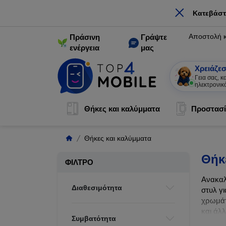
×
Κατεβάστ
Αποστολή 
Πράσινη
Γράψτε
ενέργεια
μας
Χρειάζεσ
Γεια σας, 
ηλεκτρονικ
Θήκες και καλύμματα
Προστασί
Θήκες και καλύμματα
Θήκ
ΦΊΛΤΡΟ
Ανακαλ
Διαθεσιμότητα
στυλ γι
χρωμάτ
και άλ
Συμβατότητα
ζωής τ