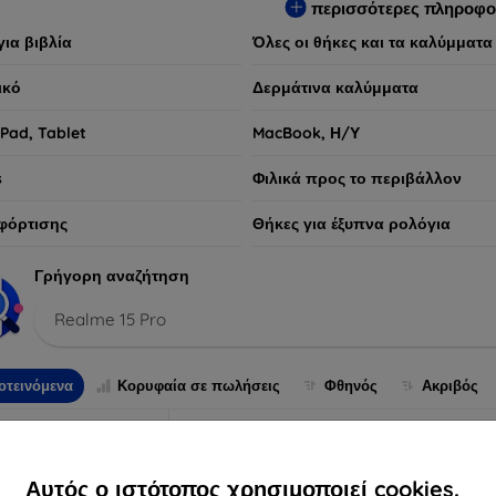
περισσότερες πληροφο
για βιβλία
Όλες οι θήκες και τα καλύμματα
ικό
Δερμάτινα καλύμματα
iPad, Tablet
MacBook, Η/Υ
s
Φιλικά προς το περιβάλλον
φόρτισης
Θήκες για έξυπνα ρολόγια
Γρήγορη αναζήτηση
Realme 15 Pro
οτεινόμενα
Κορυφαία σε πωλήσεις
Φθηνός
Ακριβός
Αυτός ο ιστότοπος χρησιμοποιεί cookies.