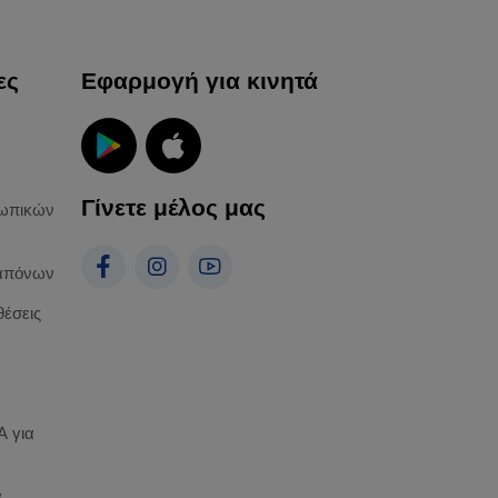
ες
Εφαρμογή για κινητά
Γίνετε μέλος μας
ωπικών
απόνων
θέσεις
 για
α