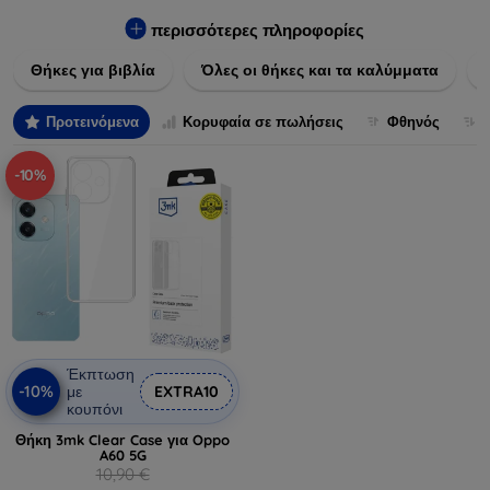
Εξασφαλίστε την απόλυτη προστασία από γρατζουνιές,
πτώσεις και άλλες φθορές, ενώ παράλληλα δίνετε ένα
περισσότερες πληροφορίες
μοναδικό ύφος στις συσκευές σας. Αναβαθμίστε την εμφάνιση
Θήκες για βιβλία
Όλες οι θήκες και τα καλύμματα
και τη διάρκεια ζωής των συσκευών σας με τις κορυφαίες
λύσεις μας σε θήκες και καλύμματα.
Προτεινόμενα
Κορυφαία σε πωλήσεις
Φθηνός
-10%
Έκπτωση
-10%
με
EXTRA10
κουπόνι
Θήκη 3mk Clear Case για Oppo
A60 5G
10,90 €