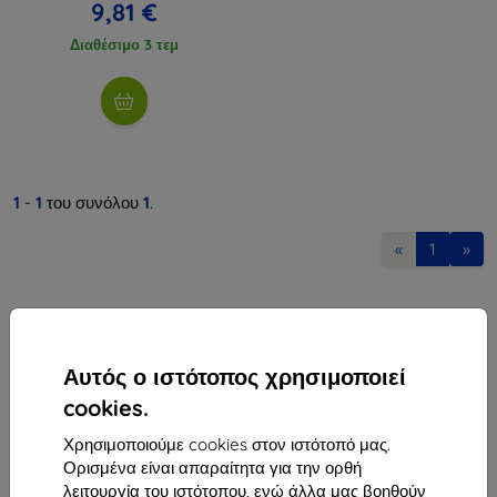
9,81 €
Διαθέσιμο 3 τεμ
1
-
1
του συνόλου
1
.
«
1
»
Αυτός ο ιστότοπος χρησιμοποιεί
cookies.
Shield-Sk s.r.o.
Χρησιμοποιούμε cookies στον ιστότοπό μας.
Οδός Rudolfa Mocka 3750/2A
Ορισμένα είναι απαραίτητα για την ορθή
841 04 Bratislava
λειτουργία του ιστότοπου, ενώ άλλα μας βοηθούν