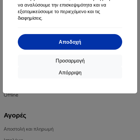
να αναλύσουμε την επισκεψιμότητα και να
Αριθμός Μητρώου Εταιρείας:
46701494
εξατομικεύσουμε το περιεχόμενο και τις
ΑΦΜ ΦΠΑ:
SK2023549671
διαφημίσεις.
Επικοινωνία
Αποδοχή
info@top4mobile.eu
Γράψτε μας
Προσαρμογή
Δευτέρα έως Παρασκευή:
Απόρριψη
Online
8:00 - 16:00
Σάββατο και Κυριακή:
Offline
Αγορές
Αποστολή και πληρωμή