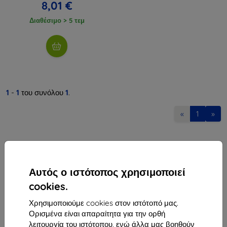
8,01 €
Διαθέσιμο > 5 τεμ
1
-
1
του συνόλου
1
.
«
1
»
Αυτός ο ιστότοπος χρησιμοποιεί
cookies.
Shield-Sk s.r.o.
Χρησιμοποιούμε cookies στον ιστότοπό μας.
Οδός Rudolfa Mocka 3750/2A
Ορισμένα είναι απαραίτητα για την ορθή
841 04 Bratislava
λειτουργία του ιστότοπου, ενώ άλλα μας βοηθούν