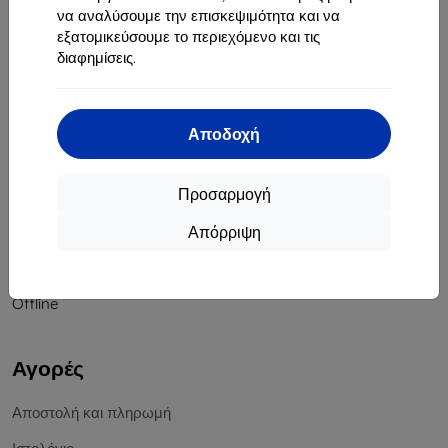
να αναλύσουμε την επισκεψιμότητα και να
Αριθμός Μητρώου Εταιρείας:
46701494
εξατομικεύσουμε το περιεχόμενο και τις
ΑΦΜ ΦΠΑ:
SK2023549671
διαφημίσεις.
Επικοινωνία
Αποδοχή
info@top4mobile.eu
Γράψτε μας
Προσαρμογή
Δευτέρα έως Παρασκευή:
Απόρριψη
Online
8:00 - 16:00
Σάββατο και Κυριακή:
Offline
Αγορές
Αποστολή και πληρωμή