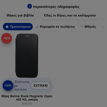
Εξασφαλίστε την απόλυτη προστασία από γρατζουνιές,
πτώσεις και άλλες φθορές, ενώ παράλληλα δίνετε ένα
περισσότερες πληροφορίες
μοναδικό ύφος στις συσκευές σας. Αναβαθμίστε την εμφάνιση
Θήκες για βιβλία
Όλες οι θήκες και τα καλύμματα
και τη διάρκεια ζωής των συσκευών σας με τις κορυφαίες
λύσεις μας σε θήκες και καλύμματα.
Προτεινόμενα
Κορυφαία σε πωλήσεις
Φθηνός
-10%
Έκπτωση
-10%
με
EXTRA10
κουπόνι
Θήκη Beline Book Magnetic Oppo
A55 4G, μαύρη
8,90 €