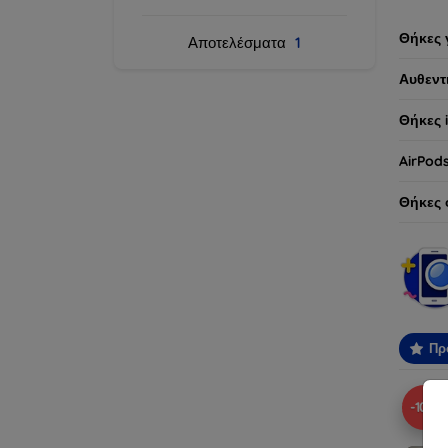
Θήκες 
Αποτελέσματα
1
Αυθεντ
Θήκες 
AirPod
Θήκες 
Πρ
-10%