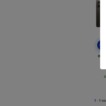
-10
Θήκη
Δ
1
-
1
το