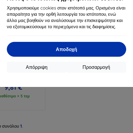
Χρησιμοποιούμε cookies στον ιστότοπό μας. Ορισμένα είναι
απαραίτητα για την ορθή λειτουργία του ιστότοπου, ενώ
άλλα μας βοηθούν να αναλύσουμε την επισκεψιμότητα και
να εξατομικεύσουμε το περιεχόμενο και τις διαφημίσεις.
Αποδοχή
Έκπτωση
%
με
EXTRA10
κουπόνι
Απόρριψη
Προσαρμογή
 3mk Clear Case για
Oppo A5 Pro 5G
10,90 €
9,81 €
ιαθέσιμο > 5 τεμ
υ συνόλου
1
.