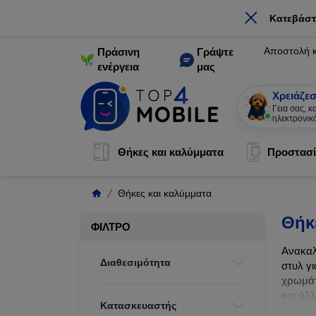
×
Κατεβάστ
Αποστολή 
Πράσινη
Γράψτε
ενέργεια
μας
Χρειάζεσ
Γεια σας, 
ηλεκτρονικ
Θήκες και καλύμματα
Προστασί
Θήκες και καλύμματα
Θήκ
ΦΊΛΤΡΟ
Ανακαλ
Διαθεσιμότητα
στυλ γι
χρωμάτ
και άλ
Κατασκευαστής
ζωής τ