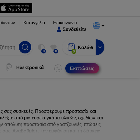
οϊόντων
Καταγγελία
Επικοινωνία
Συνδεθείτε
Καλάθι
0
0
0
Ηλεκτρονικά
Εκπτώσεις
νες σας συσκευές. Προσφέρουμε προστασία και
ιλέξτε από μια ευρεία γκάμα υλικών, σχεδίων και
ην απόλυτη προστασία από γρατζουνιές, πτώσεις
 σας. Αναβαθμίστε την εμφάνιση και τη διάρκεια
ατα.