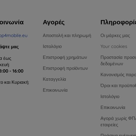
οινωνία
Αγορές
Πληροφορί
op4mobile.eu
Αποστολή και πληρωμή
Οι μάρκες μας
Ιστολόγιο
Your cookies
άψτε μας
Επιστροφή χρημάτων
Προστασία προσ
α έως
δεδομένων
ευή:
Επιστροφή προϊόντων
8:00 - 16:00
Κανονισμός παρ
Καταγγελία
ο και Κυριακή:
Όροι και προϋπο
Επικοινωνία
Ιστολόγιο
Επικοινωνία
Αγορά χωρίς ΦΠΑ
εταιρείες
Πράσινη ενέργει