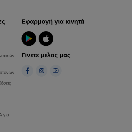
ες
Εφαρμογή για κινητά
Γίνετε μέλος μας
ωπικών
απόνων
θέσεις
 για
α