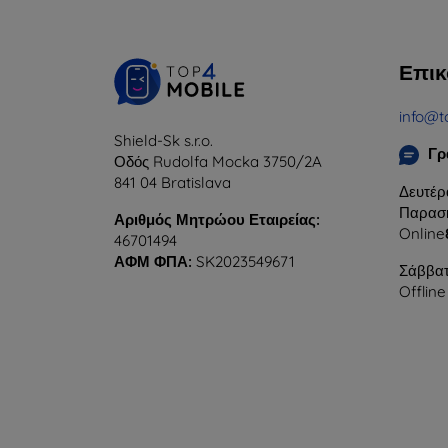
Επικ
info@t
Shield-Sk s.r.o.
Γρ
Οδός Rudolfa Mocka 3750/2A
841 04 Bratislava
Δευτέρ
Παρασκ
Αριθμός Μητρώου Εταιρείας:
Online
46701494
ΑΦΜ ΦΠΑ:
SK2023549671
Σάββατ
Offline