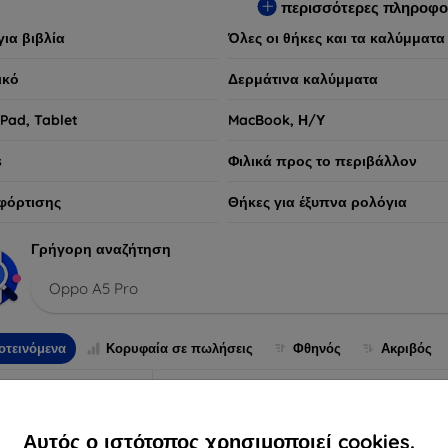
περισσότερες πληροφο
για βιβλία
Όλες οι θήκες και τα καλύμματα
ικό
Δερμάτινα καλύμματα
iPad, Tablet
MacBook, Η/Υ
s
Φιλικά προς το περιβάλλον
φόρτισης
Θήκες για έξυπνα ρολόγια
Γρήγορη αναζήτηση
Oppo A5 Pro
οτεινόμενα
Κορυφαία σε πωλήσεις
Φθηνός
Ακριβός
Αυτός ο ιστότοπος χρησιμοποιεί cookies.