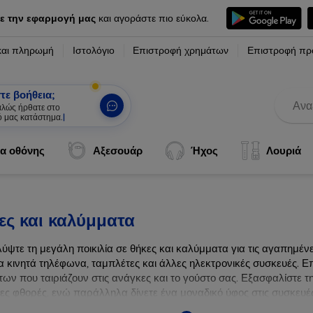
ε την εφαρμογή μας
και αγοράστε πιο εύκολα.
και πληρωμή
Ιστολόγιο
Επιστροφή χρημάτων
Επιστροφή πρ
τε βοήθεια;
καλώς ήρθατε στο
ό μας κατάστημα.
|
α οθόνης
Αξεσουάρ
Ήχος
Λουριά
ες και καλύμματα
ύψτε τη μεγάλη ποικιλία σε θήκες και καλύμματα για τις αγαπημέ
α κινητά τηλέφωνα, ταμπλέτες και άλλες ηλεκτρονικές συσκευές. Επ
ων που ταιριάζουν στις ανάγκες και το γούστο σας. Εξασφαλίστε τ
λες φθορές, ενώ παράλληλα δίνετε ένα μοναδικό ύφος στις συσκευές
ων συσκευών σας με τις κορυφαίες λύσεις μας σε θήκες και καλύμμ