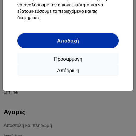
να αναλύσουμε την επισκεψιμότητα και να
Αριθμός Μητρώου Εταιρείας:
46701494
εξατομικεύσουμε το περιεχόμενο και τις
ΑΦΜ ΦΠΑ:
SK2023549671
διαφημίσεις.
Επικοινωνία
Αποδοχή
info@top4mobile.eu
Γράψτε μας
Προσαρμογή
Δευτέρα έως Παρασκευή:
Απόρριψη
Online
8:00 - 16:00
Σάββατο και Κυριακή:
Offline
Αγορές
Αποστολή και πληρωμή