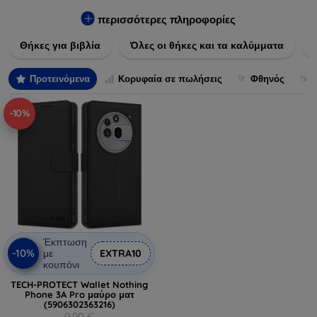
Εξασφαλίστε την απόλυτη προστασία από γρατζουνιές,
πτώσεις και άλλες φθορές, ενώ παράλληλα δίνετε ένα
περισσότερες πληροφορίες
μοναδικό ύφος στις συσκευές σας. Αναβαθμίστε την εμφάνιση
Θήκες για βιβλία
Όλες οι θήκες και τα καλύμματα
και τη διάρκεια ζωής των συσκευών σας με τις κορυφαίες
λύσεις μας σε θήκες και καλύμματα.
Προτεινόμενα
Κορυφαία σε πωλήσεις
Φθηνός
-10%
Έκπτωση
-10%
με
EXTRA10
κουπόνι
TECH-PROTECT Wallet Nothing
Phone 3A Pro μαύρο ματ
(5906302363216)
9,90 €