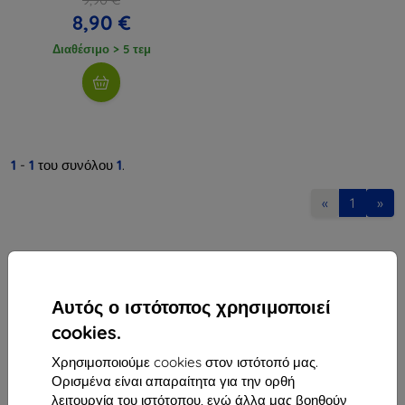
8,90 €
Διαθέσιμο > 5 τεμ
1
-
1
του συνόλου
1
.
«
1
»
Αυτός ο ιστότοπος χρησιμοποιεί
cookies.
Shield-Sk s.r.o.
Χρησιμοποιούμε cookies στον ιστότοπό μας.
Οδός Rudolfa Mocka 3750/2A
Ορισμένα είναι απαραίτητα για την ορθή
841 04 Bratislava
λειτουργία του ιστότοπου, ενώ άλλα μας βοηθούν