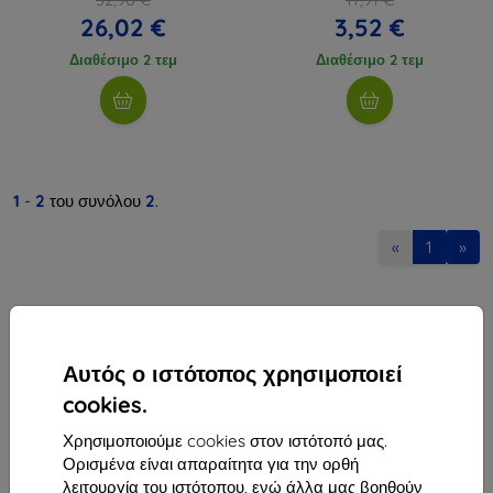
26,02 €
3,52 €
Διαθέσιμο 2 τεμ
Διαθέσιμο 2 τεμ
1
-
2
του συνόλου
2
.
«
1
»
Αυτός ο ιστότοπος χρησιμοποιεί
cookies.
Shield-Sk s.r.o.
Χρησιμοποιούμε cookies στον ιστότοπό μας.
Οδός Rudolfa Mocka 3750/2A
Ορισμένα είναι απαραίτητα για την ορθή
841 04 Bratislava
λειτουργία του ιστότοπου, ενώ άλλα μας βοηθούν