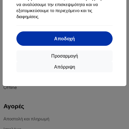
να αναλύσουμε την επισκεψιμότητα και να
Αριθμός Μητρώου Εταιρείας:
46701494
εξατομικεύσουμε το περιεχόμενο και τις
ΑΦΜ ΦΠΑ:
SK2023549671
διαφημίσεις.
Επικοινωνία
Αποδοχή
info@top4mobile.eu
Γράψτε μας
Προσαρμογή
Δευτέρα έως Παρασκευή:
Απόρριψη
Online
8:00 - 16:00
Σάββατο και Κυριακή:
Offline
Αγορές
Αποστολή και πληρωμή