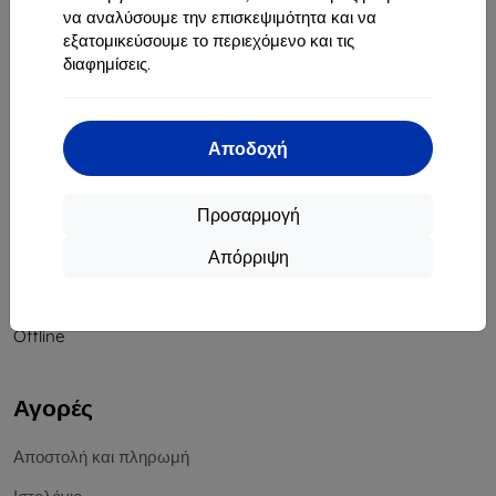
να αναλύσουμε την επισκεψιμότητα και να
Αριθμός Μητρώου Εταιρείας:
46701494
εξατομικεύσουμε το περιεχόμενο και τις
ΑΦΜ ΦΠΑ:
SK2023549671
διαφημίσεις.
Επικοινωνία
Αποδοχή
info@top4mobile.eu
Γράψτε μας
Προσαρμογή
Δευτέρα έως Παρασκευή:
Απόρριψη
Online
8:00 - 16:00
Σάββατο και Κυριακή:
Offline
Αγορές
Αποστολή και πληρωμή