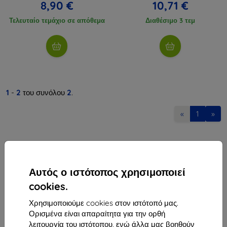
8,90 €
10,71 €
Τελευταίο τεμάχιο σε απόθεμα
Διαθέσιμο 3 τεμ
1
-
2
του συνόλου
2
.
«
1
»
Αυτός ο ιστότοπος χρησιμοποιεί
cookies.
Shield-Sk s.r.o.
Χρησιμοποιούμε cookies στον ιστότοπό μας.
Οδός Rudolfa Mocka 3750/2A
Ορισμένα είναι απαραίτητα για την ορθή
841 04 Bratislava
λειτουργία του ιστότοπου, ενώ άλλα μας βοηθούν