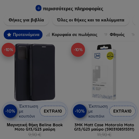
Εξασφαλίστε την απόλυτη προστασία από γρατζουνιές,
πτώσεις και άλλες φθορές, ενώ παράλληλα δίνετε ένα
περισσότερες πληροφορίες
μοναδικό ύφος στις συσκευές σας. Αναβαθμίστε την εμφάνιση
Θήκες για βιβλία
Όλες οι θήκες και τα καλύμματα
και τη διάρκεια ζωής των συσκευών σας με τις κορυφαίες
λύσεις μας σε θήκες και καλύμματα.
Προτεινόμενα
Κορυφαία σε πωλήσεις
Φθηνός
-10%
-10%
Έκπτωση
Έκπτωση
-10%
-10%
με
EXTRA10
με
EXTRA10
κουπόνι
κουπόνι
Μαγνητική θήκη Beline Book
3MK Matt Case Motorola Moto
Moto G13/G23 μαύρη
G13/G23 μαύρο (5903108515511)
9,90 €
11,90 €