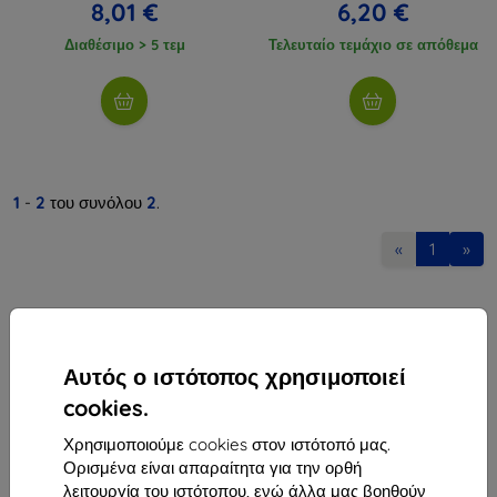
8,01 €
6,20 €
Διαθέσιμο > 5 τεμ
Τελευταίο τεμάχιο σε απόθεμα
1
-
2
του συνόλου
2
.
«
1
»
Αυτός ο ιστότοπος χρησιμοποιεί
cookies.
Shield-Sk s.r.o.
Χρησιμοποιούμε cookies στον ιστότοπό μας.
Οδός Rudolfa Mocka 3750/2A
Ορισμένα είναι απαραίτητα για την ορθή
841 04 Bratislava
λειτουργία του ιστότοπου, ενώ άλλα μας βοηθούν