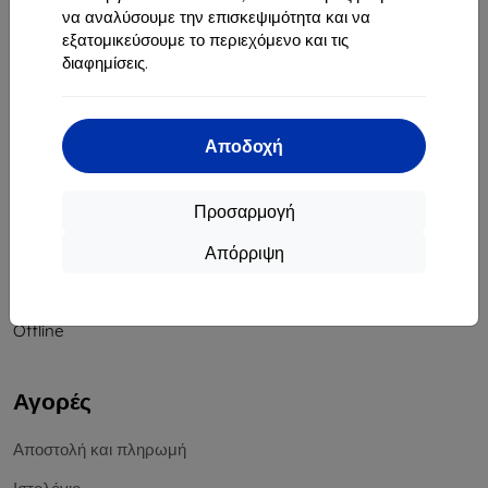
να αναλύσουμε την επισκεψιμότητα και να
Αριθμός Μητρώου Εταιρείας:
46701494
εξατομικεύσουμε το περιεχόμενο και τις
ΑΦΜ ΦΠΑ:
SK2023549671
διαφημίσεις.
Επικοινωνία
Αποδοχή
info@top4mobile.eu
Γράψτε μας
Προσαρμογή
Δευτέρα έως Παρασκευή:
Απόρριψη
Online
8:00 - 16:00
Σάββατο και Κυριακή:
Offline
Αγορές
Αποστολή και πληρωμή