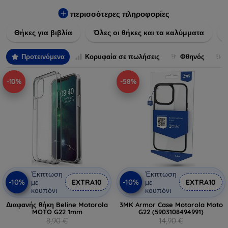
Εξασφαλίστε την απόλυτη προστασία από γρατζουνιές,
πτώσεις και άλλες φθορές, ενώ παράλληλα δίνετε ένα
περισσότερες πληροφορίες
μοναδικό ύφος στις συσκευές σας. Αναβαθμίστε την εμφάνιση
Θήκες για βιβλία
Όλες οι θήκες και τα καλύμματα
και τη διάρκεια ζωής των συσκευών σας με τις κορυφαίες
λύσεις μας σε θήκες και καλύμματα.
Προτεινόμενα
Κορυφαία σε πωλήσεις
Φθηνός
-10%
-58%
Έκπτωση
Έκπτωση
-10%
-10%
με
EXTRA10
με
EXTRA10
κουπόνι
κουπόνι
Διαφανής θήκη Beline Motorola
3MK Armor Case Motorola Moto
MOTO G22 1mm
G22 (5903108494991)
8,90 €
14,90 €