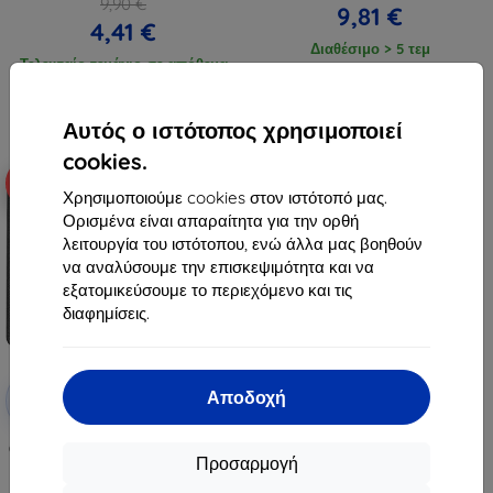
9,90 €
9,81 €
4,41 €
Διαθέσιμο > 5 τεμ
Τελευταίο τεμάχιο σε απόθεμα
Αυτός ο ιστότοπος χρησιμοποιεί
cookies.
-10%
Χρησιμοποιούμε cookies στον ιστότοπό μας.
Ορισμένα είναι απαραίτητα για την ορθή
λειτουργία του ιστότοπου, ενώ άλλα μας βοηθούν
να αναλύσουμε την επισκεψιμότητα και να
εξατομικεύσουμε το περιεχόμενο και τις
διαφημίσεις.
Έκπτωση
Αποδοχή
-10%
με
EXTRA10
κουπόνι
Θήκη TECH-PROTECT WALLET για
Προσαρμογή
MOTOROLA MOTO G24 / G24
POWER / G04 μαύρο