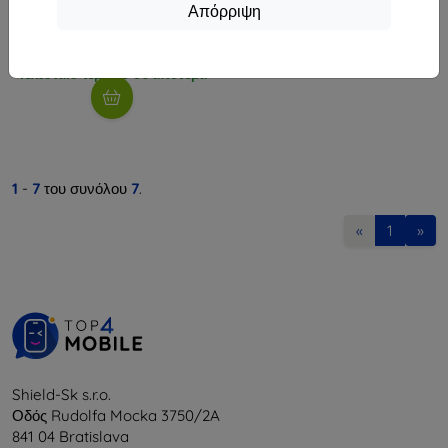
(5906302307913)
Απόρριψη
12,90 €
11,61 €
Τελευταίο τεμάχιο σε απόθεμα
1
-
7
του συνόλου
7
.
«
1
»
Shield-Sk s.r.o.
Οδός Rudolfa Mocka 3750/2A
841 04 Bratislava