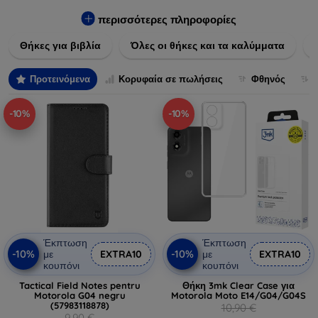
Εξασφαλίστε την απόλυτη προστασία από γρατζουνιές,
πτώσεις και άλλες φθορές, ενώ παράλληλα δίνετε ένα
περισσότερες πληροφορίες
μοναδικό ύφος στις συσκευές σας. Αναβαθμίστε την εμφάνιση
Θήκες για βιβλία
Όλες οι θήκες και τα καλύμματα
και τη διάρκεια ζωής των συσκευών σας με τις κορυφαίες
λύσεις μας σε θήκες και καλύμματα.
Προτεινόμενα
Κορυφαία σε πωλήσεις
Φθηνός
-10%
-10%
Έκπτωση
Έκπτωση
-10%
-10%
με
EXTRA10
με
EXTRA10
κουπόνι
κουπόνι
Tactical Field Notes pentru
Θήκη 3mk Clear Case για
Motorola G04 negru
Motorola Moto E14/G04/G04S
(57983118878)
10,90 €
9,90 €