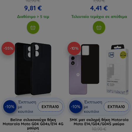
10,90 €
7,90 €
9,81 €
4,41 €
Διαθέσιμο > 5 τεμ
Τελευταίο τεμάχιο σε απόθεμα
-55%
-10%
Έκπτωση
Έκπτωση
-10%
-10%
με
EXTRA10
με
EXTRA10
κουπόνι
κουπόνι
Beline σιλικονούχα θήκη
3MK ματ σκληρή θήκη Motorola
Motorola Moto G04 G04s/E14 4G
Moto E14/G04/G04S μαύρο
μαύρη
10,90 €