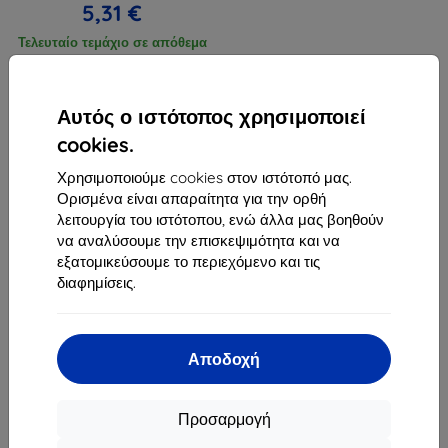
5,31 €
Τελευταίο τεμάχιο σε απόθεμα
Αυτός ο ιστότοπος χρησιμοποιεί
cookies.
Χρησιμοποιούμε cookies στον ιστότοπό μας.
1
-
3
του συνόλου
3
.
Ορισμένα είναι απαραίτητα για την ορθή
λειτουργία του ιστότοπου, ενώ άλλα μας βοηθούν
«
1
»
να αναλύσουμε την επισκεψιμότητα και να
εξατομικεύσουμε το περιεχόμενο και τις
διαφημίσεις.
Αποδοχή
Shield-Sk s.r.o.
Οδός Rudolfa Mocka 3750/2A
Προσαρμογή
841 04 Bratislava