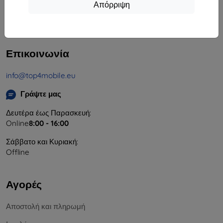
Απόρριψη
Αριθμός Μητρώου Εταιρείας:
46701494
ΑΦΜ ΦΠΑ:
SK2023549671
Επικοινωνία
info@top4mobile.eu
Γράψτε μας
Δευτέρα έως Παρασκευή:
Online
8:00 - 16:00
Σάββατο και Κυριακή:
Offline
Αγορές
Αποστολή και πληρωμή