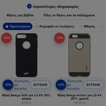
Εξασφαλίστε την απόλυτη προστασία από γρατζουνιές,
πτώσεις και άλλες φθορές, ενώ παράλληλα δίνετε ένα
περισσότερες πληροφορίες
μοναδικό ύφος στις συσκευές σας. Αναβαθμίστε την εμφάνιση
Θήκες για βιβλία
Όλες οι θήκες και τα καλύμματα
και τη διάρκεια ζωής των συσκευών σας με τις κορυφαίες
λύσεις μας σε θήκες και καλύμματα.
Προτεινόμενα
Κορυφαία σε πωλήσεις
Φθηνός
-40%
-51%
Έκπτωση
Έκπτωση
-10%
-10%
με
EXTRA10
με
EXTRA10
κουπόνι
κουπόνι
Θήκη Beeyo Soft για LG K4 2017,
Θήκη Beeyo Armor για LG K4
μαύρη
2017, χρυσή
8,90 €
10,90 €