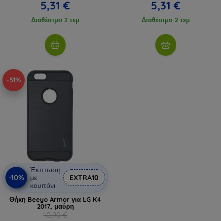
5,31 €
5,31 €
Διαθέσιμο 2 τεμ
Διαθέσιμο 2 τεμ
-51%
Έκπτωση
-10%
με
EXTRA10
κουπόνι
Θήκη Beeyo Armor για LG K4
2017, μαύρη
10,90 €