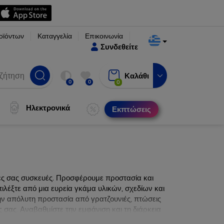
οϊόντων
Καταγγελία
Επικοινωνία
Συνδεθείτε
Καλάθι
0
0
0
Ηλεκτρονικά
Εκπτώσεις
νες σας συσκευές. Προσφέρουμε προστασία και
ιλέξτε από μια ευρεία γκάμα υλικών, σχεδίων και
ην απόλυτη προστασία από γρατζουνιές, πτώσεις
 σας. Αναβαθμίστε την εμφάνιση και τη διάρκεια
ατα.