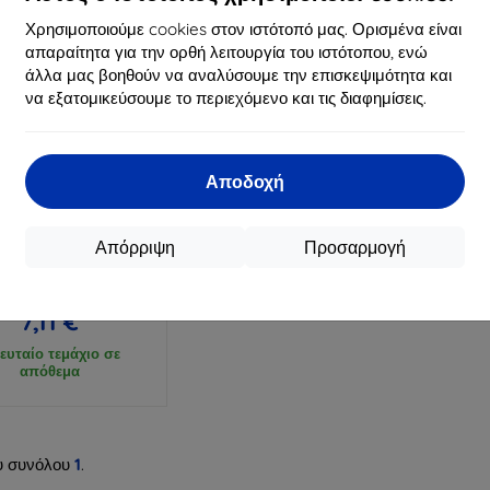
Χρησιμοποιούμε cookies στον ιστότοπό μας. Ορισμένα είναι
απαραίτητα για την ορθή λειτουργία του ιστότοπου, ενώ
άλλα μας βοηθούν να αναλύσουμε την επισκεψιμότητα και
να εξατομικεύσουμε το περιεχόμενο και τις διαφημίσεις.
Αποδοχή
Έκπτωση
%
με
EXTRA10
κουπόνι
Απόρριψη
Προσαρμογή
PU CELLY Gelskin για
LG K10, διάφανη
7,90 €
7,11 €
ευταίο τεμάχιο σε
απόθεμα
υ συνόλου
1
.