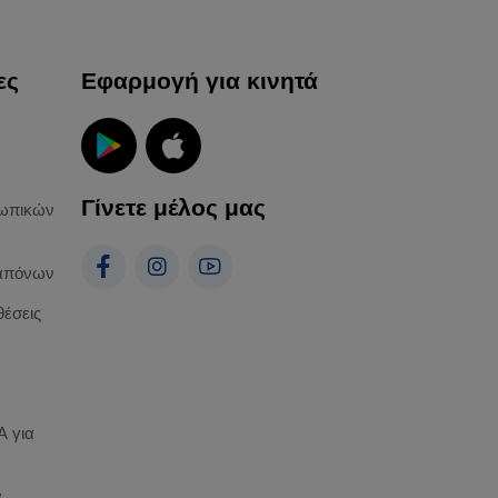
ες
Εφαρμογή για κινητά
Γίνετε μέλος μας
ωπικών
απόνων
θέσεις
 για
α