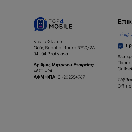
Επικ
info@t
Shield-Sk s.r.o.
Γρ
Οδός Rudolfa Mocka 3750/2A
841 04 Bratislava
Δευτέρ
Παρασκ
Αριθμός Μητρώου Εταιρείας:
Online
46701494
ΑΦΜ ΦΠΑ:
SK2023549671
Σάββατ
Offline