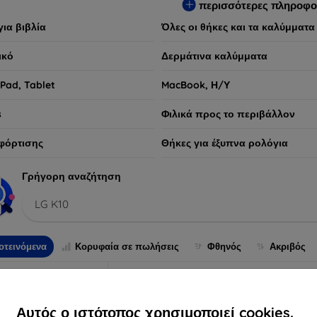
περισσότερες πληροφο
για βιβλία
Όλες οι θήκες και τα καλύμματα
ικό
Δερμάτινα καλύμματα
iPad, Tablet
MacBook, Η/Υ
s
Φιλικά προς το περιβάλλον
φόρτισης
Θήκες για έξυπνα ρολόγια
Γρήγορη αναζήτηση
LG K10
οτεινόμενα
Κορυφαία σε πωλήσεις
Φθηνός
Ακριβός
Αυτός ο ιστότοπος χρησιμοποιεί cookies.