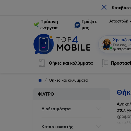
×
Κατεβάστ
Αποστολή 
Πράσινη
Γράψτε
ενέργεια
μας
Χρειάζεσ
Γεια σας, 
ηλεκτρονικ
Θήκες και καλύμματα
Προστασί
Θήκες και καλύμματα
Θήκ
ΦΊΛΤΡΟ
Ανακαλ
Διαθεσιμότητα
στυλ γι
χρωμάτ
και άλ
Κατασκευαστής
ζωής τ