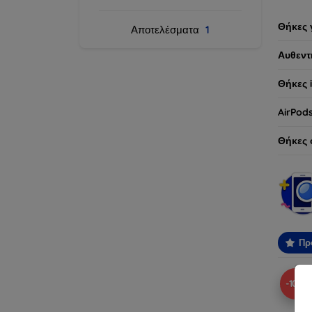
Θήκες 
Αποτελέσματα
1
Αυθεντ
Θήκες 
AirPod
Θήκες 
Πρ
-10%