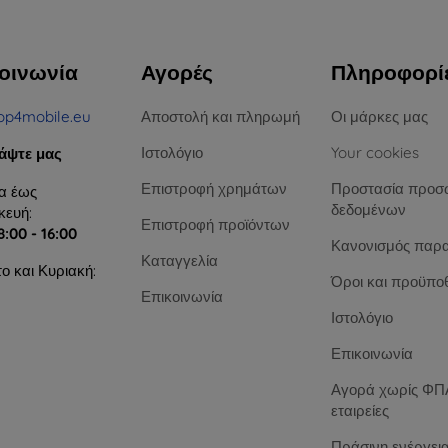
οινωνία
Αγορές
Πληροφορί
op4mobile.eu
Αποστολή και πληρωμή
Οι μάρκες μας
Ιστολόγιο
Your cookies
άψτε μας
Επιστροφή χρημάτων
Προστασία προσ
α έως
δεδομένων
ευή:
Επιστροφή προϊόντων
8:00 - 16:00
Κανονισμός παρ
Καταγγελία
ο και Κυριακή:
Όροι και προϋπο
Επικοινωνία
Ιστολόγιο
Επικοινωνία
Αγορά χωρίς ΦΠΑ
εταιρείες
Πράσινη ενέργει