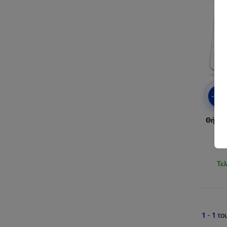
-10
Θήκη T
Τελ
1
-
1
το