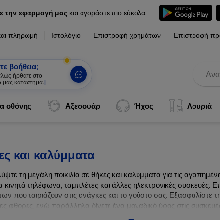
ε την εφαρμογή μας
και αγοράστε πιο εύκολα.
και πληρωμή
Ιστολόγιο
Επιστροφή χρημάτων
Επιστροφή πρ
τε βοήθεια;
καλώς ήρθατε στο
ό μας κατάστημα.
|
α οθόνης
Αξεσουάρ
Ήχος
Λουριά
ες και καλύμματα
ύψτε τη μεγάλη ποικιλία σε θήκες και καλύμματα για τις αγαπημέ
α κινητά τηλέφωνα, ταμπλέτες και άλλες ηλεκτρονικές συσκευές. Επ
ων που ταιριάζουν στις ανάγκες και το γούστο σας. Εξασφαλίστε τ
λες φθορές, ενώ παράλληλα δίνετε ένα μοναδικό ύφος στις συσκευές
ων συσκευών σας με τις κορυφαίες λύσεις μας σε θήκες και καλύμμ