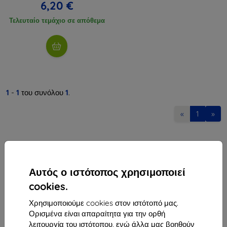
6,20 €
Τελευταίο τεμάχιο σε απόθεμα
1
-
1
του συνόλου
1
.
«
1
»
Αυτός ο ιστότοπος χρησιμοποιεί
cookies.
Shield-Sk s.r.o.
Χρησιμοποιούμε cookies στον ιστότοπό μας.
Οδός Rudolfa Mocka 3750/2A
Ορισμένα είναι απαραίτητα για την ορθή
841 04 Bratislava
λειτουργία του ιστότοπου, ενώ άλλα μας βοηθούν