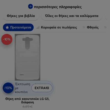
Εξασφαλίστε την απόλυτη προστασία από γρατζουνιές,
πτώσεις και άλλες φθορές, ενώ παράλληλα δίνετε ένα
περισσότερες πληροφορίες
μοναδικό ύφος στις συσκευές σας. Αναβαθμίστε την εμφάνιση
Θήκες για βιβλία
Όλες οι θήκες και τα καλύμματα
και τη διάρκεια ζωής των συσκευών σας με τις κορυφαίες
λύσεις μας σε θήκες και καλύμματα.
Προτεινόμενα
Κορυφαία σε πωλήσεις
Φθηνός
-10%
Έκπτωση
-10%
με
EXTRA10
κουπόνι
Θήκη από καουτσούκ LG G3,
διάφανη
6,89 €