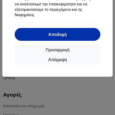
να αναλύσουμε την επισκεψιμότητα και να
Αριθμός Μητρώου Εταιρείας:
46701494
εξατομικεύσουμε το περιεχόμενο και τις
ΑΦΜ ΦΠΑ:
SK2023549671
διαφημίσεις.
Επικοινωνία
Αποδοχή
info@top4mobile.eu
Γράψτε μας
Προσαρμογή
Δευτέρα έως Παρασκευή:
Απόρριψη
Online
8:00 - 16:00
Σάββατο και Κυριακή:
Offline
Αγορές
Αποστολή και πληρωμή