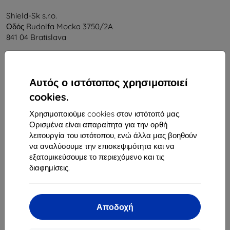
Shield-Sk s.r.o.
Οδός Rudolfa Mocka 3750/2A
841 04 Bratislava
Αριθμός Μητρώου Εταιρείας:
46701494
ΑΦΜ ΦΠΑ:
SK2023549671
Αυτός ο ιστότοπος χρησιμοποιεί
cookies.
Επικοινωνία
Χρησιμοποιούμε cookies στον ιστότοπό μας.
info@top4mobile.eu
Ορισμένα είναι απαραίτητα για την ορθή
λειτουργία του ιστότοπου, ενώ άλλα μας βοηθούν
Γράψτε μας
να αναλύσουμε την επισκεψιμότητα και να
εξατομικεύσουμε το περιεχόμενο και τις
Δευτέρα έως Παρασκευή:
διαφημίσεις.
Online
8:00 - 16:00
Σάββατο και Κυριακή:
Offline
Αποδοχή