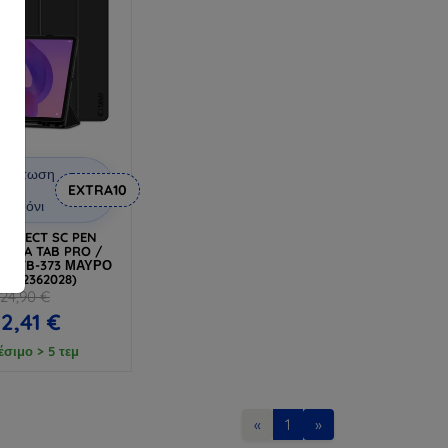
Έκπτωση
ε
EXTRA10
ουπόνι
ROTECT SC PEN
IDEA TAB PRO /
2.7 TB-373 ΜΑΥΡΟ
06302362028)
24,90 €
2,41 €
έσιμο > 5 τεμ
«
1
»