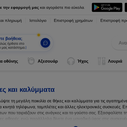
ε την εφαρμογή μας
και αγοράστε πιο εύκολα.
και πληρωμή
Ιστολόγιο
Επιστροφή χρημάτων
Επιστροφή πρ
τε βοήθεια;
καλώς ήρθατε στο
ό μας κατάστημα.
|
α οθόνης
Αξεσουάρ
Ήχος
Λουριά
ες και καλύμματα
ύψτε τη μεγάλη ποικιλία σε θήκες και καλύμματα για τις αγαπημέ
α κινητά τηλέφωνα, ταμπλέτες και άλλες ηλεκτρονικές συσκευές. Επ
ων που ταιριάζουν στις ανάγκες και το γούστο σας. Εξασφαλίστε τ
λες φθορές, ενώ παράλληλα δίνετε ένα μοναδικό ύφος στις συσκευές
ων συσκευών σας με τις κορυφαίες λύσεις μας σε θήκες και καλύμμ