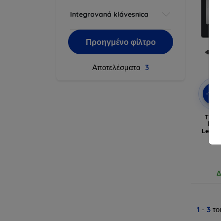
Integrovaná klávesnica
Προηγμένο φίλτρο
Αποτελέσματα
3
-10
TECH
Πλη
Lenov
MT 
(
Δ
1
-
3
το