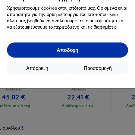
Χρησιμοποιούμε cookies στον ιστότοπό μας. Ορισμένα είναι
απαραίτητα για την ορθή λειτουργία του ιστότοπου, ενώ
άλλα μας βοηθούν να αναλύσουμε την επισκεψιμότητα και
να εξατομικεύσουμε το περιεχόμενο και τις διαφημίσεις.
Αποδοχή
Έκπτωση
Έκπτωση
%
-10%
-10%
με
EXTRA10
με
EXTRA10
μ
κουπόνι
κουπόνι
κ
Απόρριψη
Προσαρμογή
-PROTECT SC PEN +
TECH-PROTECT SC PEN θήκη
TECH-P
κτρολόγιο θήκη για
για LENOVO IDEA TAB PRO /
LENOVO 
o Idea Tab Pro / Pro
PRO MT 12.7 TB-373
PRO MT 1
12.7 TB-373 Μαύρο
ΠΡΑΣΙΝΟ MATCHA
(59
5906302333400)
50,90 €
24,90 €
45,82 €
22,41 €
2
ιαθέσιμο > 5 τεμ
Διαθέσιμο > 5 τεμ
Διαθ
υ συνόλου
3
.