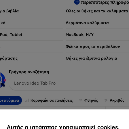
περισσότερες πληροφο
για βιβλία
Όλες οι θήκες και τα καλύμματα
ικό
Δερμάτινα καλύμματα
iPad, Tablet
MacBook, Η/Υ
s
Φιλικά προς το περιβάλλον
φόρτισης
Θήκες για έξυπνα ρολόγια
Γρήγορη αναζήτηση
Lenovo Idea Tab Pro
οτεινόμενα
Κορυφαία σε πωλήσεις
Φθηνός
Ακριβός
-10%
-10%
Αυτός ο ιστότοπος χρησιμοποιεί cookies.