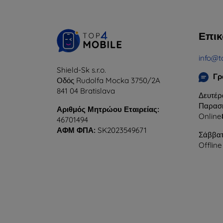
Επικ
info@t
Shield-Sk s.r.o.
Γρ
Οδός Rudolfa Mocka 3750/2A
841 04 Bratislava
Δευτέρ
Παρασκ
Αριθμός Μητρώου Εταιρείας:
Online
46701494
ΑΦΜ ΦΠΑ:
SK2023549671
Σάββατ
Offline