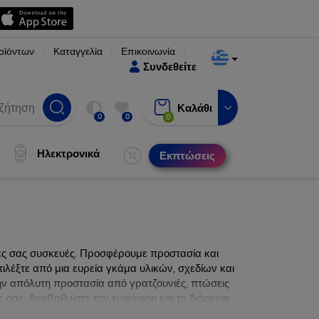
οϊόντων
Καταγγελία
Επικοινωνία
Συνδεθείτε
Καλάθι
0
0
0
Ηλεκτρονικά
Εκπτώσεις
νες σας συσκευές. Προσφέρουμε προστασία και
ιλέξτε από μια ευρεία γκάμα υλικών, σχεδίων και
ην απόλυτη προστασία από γρατζουνιές, πτώσεις
 σας. Αναβαθμίστε την εμφάνιση και τη διάρκεια
ατα.