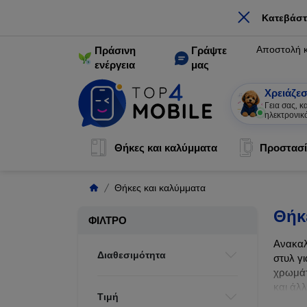
×
Κατεβάστ
Αποστολή 
Πράσινη
Γράψτε
ενέργεια
μας
Χρειάζεσ
Γεια σας, 
ηλεκτρονικ
Θήκες και καλύμματα
Προστασί
Θήκες και καλύμματα
Θήκ
ΦΊΛΤΡΟ
Ανακαλ
Διαθεσιμότητα
στυλ γι
χρωμάτ
και άλ
Τιμή
ζωής τ