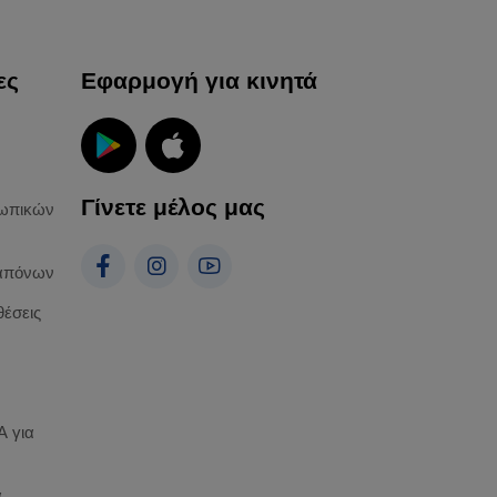
ες
Εφαρμογή για κινητά
Γίνετε μέλος μας
ωπικών
απόνων
θέσεις
 για
α