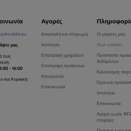
οινωνία
Αγορές
Πληροφορί
op4mobile.eu
Αποστολή και πληρωμή
Οι μάρκες μας
Ιστολόγιο
Your cookies
άψτε μας
Επιστροφή χρημάτων
Προστασία προσ
α έως
δεδομένων
ευή:
Επιστροφή προϊόντων
8:00 - 16:00
Κανονισμός παρ
Καταγγελία
ο και Κυριακή:
Όροι και προϋπο
Επικοινωνία
Ιστολόγιο
Επικοινωνία
Αγορά χωρίς ΦΠΑ
εταιρείες
Πράσινη ενέργει