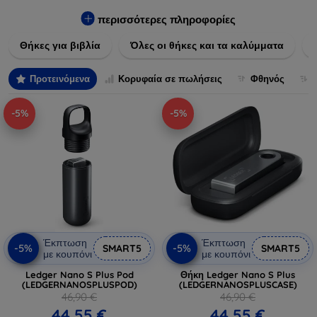
Εξασφαλίστε την απόλυτη προστασία από γρατζουνιές,
πτώσεις και άλλες φθορές, ενώ παράλληλα δίνετε ένα
περισσότερες πληροφορίες
μοναδικό ύφος στις συσκευές σας. Αναβαθμίστε την εμφάνιση
Θήκες για βιβλία
Όλες οι θήκες και τα καλύμματα
και τη διάρκεια ζωής των συσκευών σας με τις κορυφαίες
λύσεις μας σε θήκες και καλύμματα.
Προτεινόμενα
Κορυφαία σε πωλήσεις
Φθηνός
-5%
-5%
Έκπτωση
Έκπτωση
-5%
-5%
SMART5
SMART5
με κουπόνι
με κουπόνι
Ledger Nano S Plus Pod
Θήκη Ledger Nano S Plus
(LEDGERNANOSPLUSPOD)
(LEDGERNANOSPLUSCASE)
46,90 €
46,90 €
44,55 €
44,55 €