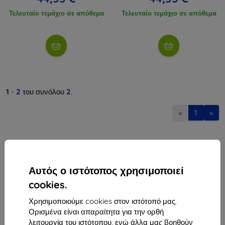
Τελευταίο τεμάχιο σε απόθεμα
Τελευταίο τεμάχιο σε απόθεμα
1
-
2
του συνόλου
2
.
«
1
»
Αυτός ο ιστότοπος χρησιμοποιεί
cookies.
Shield-Sk s.r.o.
Χρησιμοποιούμε cookies στον ιστότοπό μας.
Οδός Rudolfa Mocka 3750/2A
Ορισμένα είναι απαραίτητα για την ορθή
841 04 Bratislava
λειτουργία του ιστότοπου, ενώ άλλα μας βοηθούν