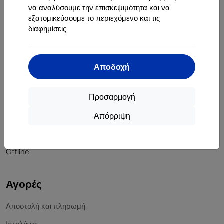
να αναλύσουμε την επισκεψιμότητα και να
Αριθμός Μητρώου Εταιρείας:
46701494
εξατομικεύσουμε το περιεχόμενο και τις
ΑΦΜ ΦΠΑ:
SK2023549671
διαφημίσεις.
Επικοινωνία
Αποδοχή
info@top4mobile.eu
Γράψτε μας
Προσαρμογή
Δευτέρα έως Παρασκευή:
Απόρριψη
Online
8:00 - 16:00
Σάββατο και Κυριακή:
Offline
Αγορές
Αποστολή και πληρωμή