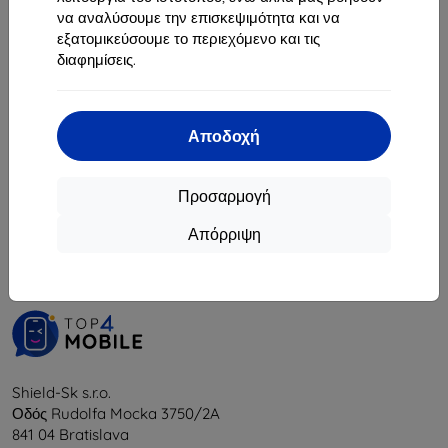
10,35 €
8,01 €
να αναλύσουμε την επισκεψιμότητα και να
Διαθέσιμο > 5 τεμ
εξατομικεύσουμε το περιεχόμενο και τις
Διαθέσιμο 3 τεμ
διαφημίσεις.
Αποδοχή
1
-
6
του συνόλου
6
.
Προσαρμογή
«
1
»
Απόρριψη
Shield-Sk s.r.o.
Οδός Rudolfa Mocka 3750/2A
841 04 Bratislava