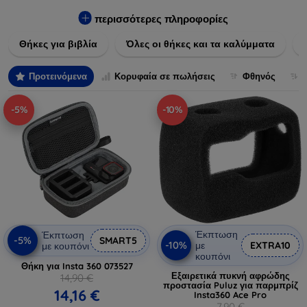
Εξασφαλίστε την απόλυτη προστασία από γρατζουνιές,
πτώσεις και άλλες φθορές, ενώ παράλληλα δίνετε ένα
περισσότερες πληροφορίες
μοναδικό ύφος στις συσκευές σας. Αναβαθμίστε την εμφάνιση
Θήκες για βιβλία
Όλες οι θήκες και τα καλύμματα
και τη διάρκεια ζωής των συσκευών σας με τις κορυφαίες
λύσεις μας σε θήκες και καλύμματα.
Προτεινόμενα
Κορυφαία σε πωλήσεις
Φθηνός
-5%
-10%
Έκπτωση
Έκπτωση
-5%
SMART5
-10%
με
EXTRA10
με κουπόνι
κουπόνι
Θήκη για Insta 360 073527
Εξαιρετικά πυκνή αφρώδης
14,90 €
προστασία Puluz για παρμπρίζ
14,16 €
Insta360 Ace Pro
7,90 €