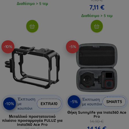
Διαθέσιμο > 5 τεμ
7,11 €
Διαθέσιμο > 5 τεμ
-10%
-5%
Έκπτωση
Έκπτωση
-5%
SMART5
-10%
με
EXTRA10
με κουπόνι
κουπόνι
Θήκη Sunnylife για Insta360 Ace
Μεταλλικό προστατευτικό
Pro
πλαίσιο προσαρμογέα PULUZ για
14,90 €
Insta360 Ace Pro
14,16 €