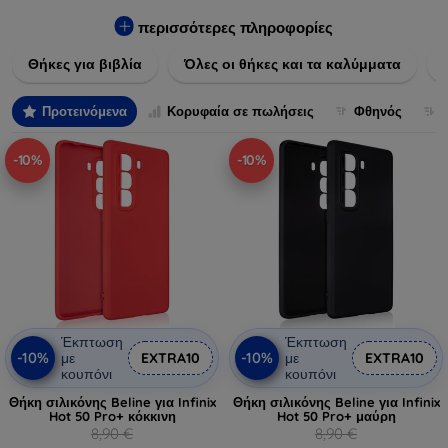
Εξασφαλίστε την απόλυτη προστασία από γρατζουνιές,
πτώσεις και άλλες φθορές, ενώ παράλληλα δίνετε ένα
περισσότερες πληροφορίες
μοναδικό ύφος στις συσκευές σας. Αναβαθμίστε την εμφάνιση
Θήκες για βιβλία
Όλες οι θήκες και τα καλύμματα
και τη διάρκεια ζωής των συσκευών σας με τις κορυφαίες
λύσεις μας σε θήκες και καλύμματα.
Προτεινόμενα
Κορυφαία σε πωλήσεις
Φθηνός
-10%
-10%
Έκπτωση
Έκπτωση
-10%
-10%
με
EXTRA10
με
EXTRA10
κουπόνι
κουπόνι
Θήκη σιλικόνης Beline για Infinix
Θήκη σιλικόνης Beline για Infinix
Hot 50 Pro+ κόκκινη
Hot 50 Pro+ μαύρη
8,90 €
8,90 €