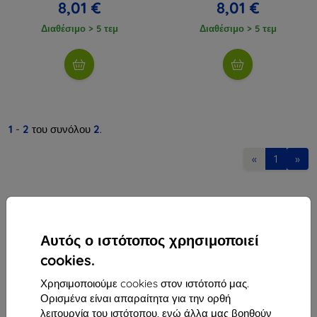
8,01 €
8,01 €
Διαθέσιμο > 5 τεμ
Διαθέσιμο > 5 τεμ
1
-
2
του συνόλου
2
.
«
1
»
Αυτός ο ιστότοπος χρησιμοποιεί
cookies.
Shield-Sk s.r.o.
Χρησιμοποιούμε cookies στον ιστότοπό μας.
Οδός Rudolfa Mocka 3750/2A
Ορισμένα είναι απαραίτητα για την ορθή
841 04 Bratislava
λειτουργία του ιστότοπου, ενώ άλλα μας βοηθούν