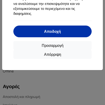
να αναλύσουμε την επισκεψιμότητα και να
Αριθμός Μητρώου Εταιρείας:
46701494
εξατομικεύσουμε το περιεχόμενο και τις
ΑΦΜ ΦΠΑ:
SK2023549671
διαφημίσεις.
Επικοινωνία
Αποδοχή
info@top4mobile.eu
Γράψτε μας
Προσαρμογή
Δευτέρα έως Παρασκευή:
Απόρριψη
Online
8:00 - 16:00
Σάββατο και Κυριακή:
Offline
Αγορές
Αποστολή και πληρωμή