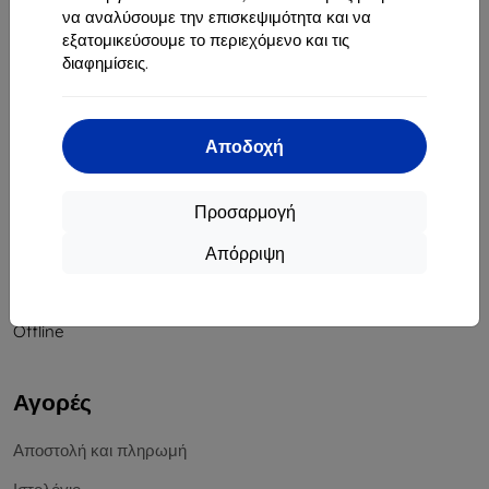
να αναλύσουμε την επισκεψιμότητα και να
Αριθμός Μητρώου Εταιρείας:
46701494
εξατομικεύσουμε το περιεχόμενο και τις
ΑΦΜ ΦΠΑ:
SK2023549671
διαφημίσεις.
Επικοινωνία
Αποδοχή
info@top4mobile.eu
Γράψτε μας
Προσαρμογή
Δευτέρα έως Παρασκευή:
Απόρριψη
Online
8:00 - 16:00
Σάββατο και Κυριακή:
Offline
Αγορές
Αποστολή και πληρωμή