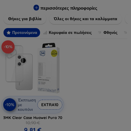
Εξασφαλίστε την απόλυτη προστασία από γρατζουνιές,
πτώσεις και άλλες φθορές, ενώ παράλληλα δίνετε ένα
περισσότερες πληροφορίες
μοναδικό ύφος στις συσκευές σας. Αναβαθμίστε την εμφάνιση
Θήκες για βιβλία
Όλες οι θήκες και τα καλύμματα
και τη διάρκεια ζωής των συσκευών σας με τις κορυφαίες
λύσεις μας σε θήκες και καλύμματα.
Προτεινόμενα
Κορυφαία σε πωλήσεις
Φθηνός
-10%
Έκπτωση
-10%
με
EXTRA10
κουπόνι
3MK Clear Case Huawei Pura 70
10,90 €
9,81 €