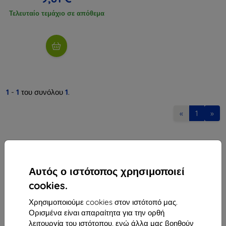
Τελευταίο τεμάχιο σε απόθεμα
1
-
1
του συνόλου
1
.
«
1
»
Αυτός ο ιστότοπος χρησιμοποιεί
cookies.
Shield-Sk s.r.o.
Χρησιμοποιούμε cookies στον ιστότοπό μας.
Οδός Rudolfa Mocka 3750/2A
Ορισμένα είναι απαραίτητα για την ορθή
841 04 Bratislava
λειτουργία του ιστότοπου, ενώ άλλα μας βοηθούν